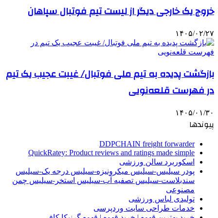
خروج یک خارجی دیگر از لیست تیم فوتبال سپاهان
۱۴۰۵/۰۲/۲۷
بازگشت پدیده به تیم ملی فوتبال/ غیبت عجیب یک تیم
در فهرست قلعه‌نویی
۱۴۰۵/۰۱/۳۰
پیوندها
DDPCHAIN freight forwarder
QuickRatey: Product reviews and ratings made simple
اسکوربرد سالن ورزشی
پودر سیلیس-سیلیس میکرونیزه-سیلیس درجه یک-سیلیس
سندبلاست-سیلیس تصفیه آب-سیلیس استخر-سیلیس چمن
مصنوعی
تولیدی لباس ورزشی
خدمات طراحی سایت وردپرسی
خرید بهترین قهوه | خرید قهوه | قهوه گرنیکا کافی