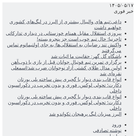
۱۴۰۵/۰۵/۱۷
خبر فوری
داعی:تیم های والیبال بیشتری از البرز در لیگ‌های کشوری
خواهیم داشت
پیروزی استقلال مقابل همنام خوزستانی در دیداری تدارکاتی
تاجرنیا: حال تیم خوب است جز پنجره بسته!
واکنش تند رضاییان به استقلالی‌ها/ به جای اولتیماتوم تماس
می‌گرفتید
باشگاه گل گهر: حقانیت ما اثبات شد
برگزاری تمرین تیم فوتبال جوانان قبل از بازی با ذوب‌آهن
اولین مدال طلای کشتی آزاد نوجوانان ضرب شد/اسمعلی
نقره‌ای شد
انواع قاب بندی دیوار با گچبری پیش ساخته پلی یورتان
دکارت؛ تحولی لوکس، فوری و بدون تخریب در دکوراسیون
داخلی
انواع قاب بندی دیوار با گچبری پیش ساخته پلی یورتان
دکارت؛ تحولی لوکس، فوری و بدون تخریب در دکوراسیون
داخلی
البرز میزبان لیگ پرهیجان تکواندو شد
ورود
نوشته تصادفی