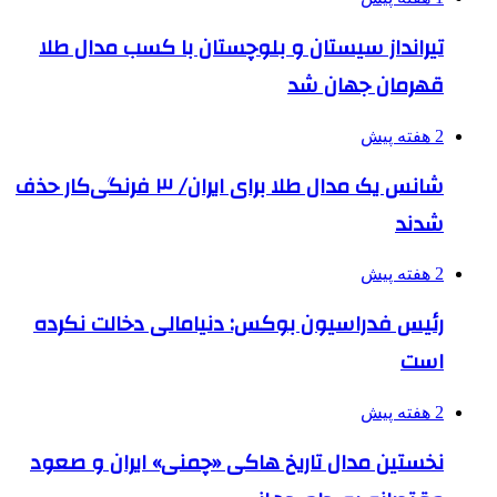
تیرانداز سیستان و بلوچستان با کسب مدال طلا
قهرمان جهان شد
2 هفته پیش
شانس یک مدال طلا برای ایران/ ۳ فرنگی‌کار حذف
شدند
2 هفته پیش
رئیس فدراسیون بوکس: دنیامالی دخالت نکرده
است
2 هفته پیش
نخستین مدال تاریخ هاکی «چمنی» ایران و صعود