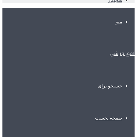
سایدبار
منو
افق ورزشی
جستجو برای
صفحه نخست