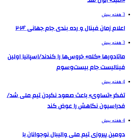
«امید» ایران شد
3 هفته پیش
اعلام زمان فینال و رده بندی جام جهانی ۲۰۲۶
3 هفته پیش
ماتادورها «کله» خروس‌ها را کندند/اسپانیا اولین
فینالیست جام بیست‌وسوم
4 هفته پیش
تفکر «تساوی» باعث صعود نکردن تیم ملی شد/
فدراسیون نگاهش را عوض کند
4 هفته پیش
دومین پیروزی تیم ملی والیبال نوجوانان با