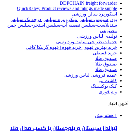
DDPCHAIN freight forwarder
QuickRatey: Product reviews and ratings made simple
اسکوربرد سالن ورزشی
پودر سیلیس-سیلیس میکرونیزه-سیلیس درجه یک-سیلیس
سندبلاست-سیلیس تصفیه آب-سیلیس استخر-سیلیس چمن
مصنوعی
تولیدی لباس ورزشی
خدمات طراحی سایت وردپرسی
خرید بهترین قهوه | خرید قهوه | قهوه گرنیکا کافی
خرید قسطی
صندوق طلا
صندوق طلا
صندوق طلا
عمده فروشی لباس ورزشی
کاشت مو
کیک بوکسینگ
وام فوری
آخرین اخبار
1 هفته پیش
تیرانداز سیستان و بلوچستان با کسب مدال طلا