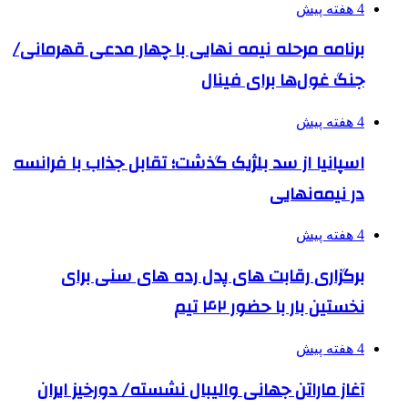
4 هفته پیش
برنامه مرحله نیمه نهایی با چهار مدعی قهرمانی/
جنگ غول‌ها برای فینال
4 هفته پیش
اسپانیا از سد بلژیک گذشت؛ تقابل جذاب با فرانسه
در نیمه‌نهایی
4 هفته پیش
برگزاری رقابت های پدل رده های سنی برای
نخستین بار با حضور ۴۲ تیم
4 هفته پیش
آغاز ماراتن جهانی والیبال نشسته/ دورخیز ایران