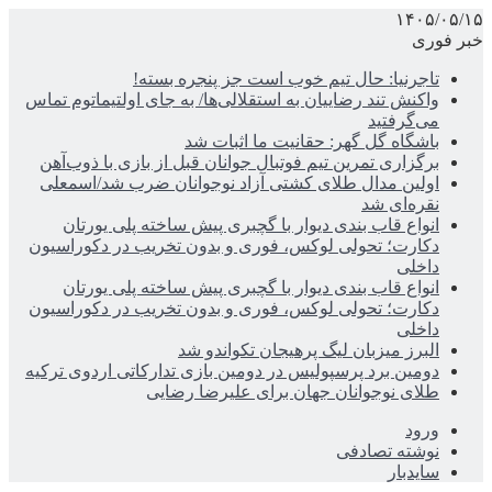
۱۴۰۵/۰۵/۱۵
خبر فوری
تاجرنیا: حال تیم خوب است جز پنجره بسته!
واکنش تند رضاییان به استقلالی‌ها/ به جای اولتیماتوم تماس
می‌گرفتید
باشگاه گل گهر: حقانیت ما اثبات شد
برگزاری تمرین تیم فوتبال جوانان قبل از بازی با ذوب‌آهن
اولین مدال طلای کشتی آزاد نوجوانان ضرب شد/اسمعلی
نقره‌ای شد
انواع قاب بندی دیوار با گچبری پیش ساخته پلی یورتان
دکارت؛ تحولی لوکس، فوری و بدون تخریب در دکوراسیون
داخلی
انواع قاب بندی دیوار با گچبری پیش ساخته پلی یورتان
دکارت؛ تحولی لوکس، فوری و بدون تخریب در دکوراسیون
داخلی
البرز میزبان لیگ پرهیجان تکواندو شد
دومین برد پرسپولیس در دومین بازی تدارکاتی اردوی ترکیه
طلای نوجوانان جهان برای علیرضا رضایی
ورود
نوشته تصادفی
سایدبار