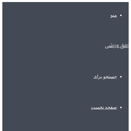
منو
افق ورزشی
جستجو برای
صفحه نخست