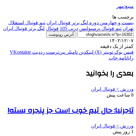
منبع:مهر
برچسب ها
بیست و چهارمین دوره لیگ برتر فوتبال ایران
تیم فوتبال استقلال
تهران
تیم فوتبال پرسپولیس
دربی 105
فوتبال
لیگ برتر فوتبال ایران
آدرس رونوشت
۱۴۰۲/۱۲/۰۷
کمتر از یک دقیقه
فیس بوک
توییتر (X)
لینکدین
‫تامبلر
‫پین‌ترست
‫رددیت
‫VKontakte
رایانامه
چاپ
بعدی را بخوانید
ورزش > فوتبال ایران
8 ساعت پیش
تاجرنیا: حال تیم خوب است جز پنجره بسته!
ورزش > فوتبال ایران
1 روز پیش