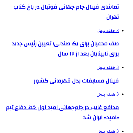
تماشای فینال جام جهانی فوتبال در باغ کتاب
تهران
3 هفته پیش
صف مدعیان برای یک صندلی؛ تعیین رئیس جدید
برای نابینایان بعد از ۱۲ سال
3 هفته پیش
فینال مسابقات پدل قهرمانی کشور
3 هفته پیش
مدافع غایب در جام‌جهانی امید اول خط دفاع تیم
«امید» ایران شد
3 هفته پیش