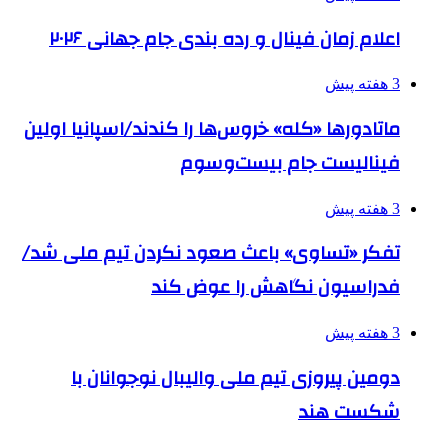
اعلام زمان فینال و رده بندی جام جهانی ۲۰۲۶
3 هفته پیش
ماتادورها «کله» خروس‌ها را کندند/اسپانیا اولین
فینالیست جام بیست‌وسوم
3 هفته پیش
تفکر «تساوی» باعث صعود نکردن تیم ملی شد/
فدراسیون نگاهش را عوض کند
3 هفته پیش
دومین پیروزی تیم ملی والیبال نوجوانان با
شکست هند