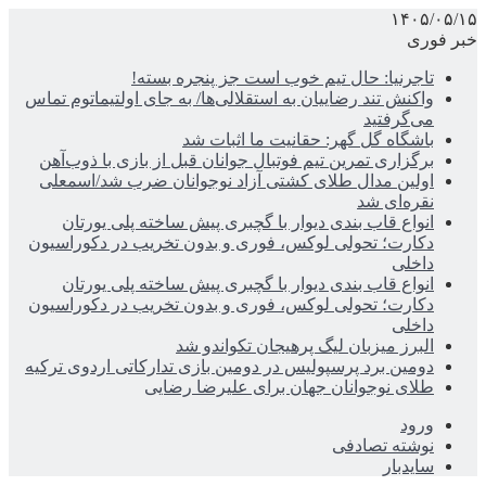
۱۴۰۵/۰۵/۱۵
خبر فوری
تاجرنیا: حال تیم خوب است جز پنجره بسته!
واکنش تند رضاییان به استقلالی‌ها/ به جای اولتیماتوم تماس
می‌گرفتید
باشگاه گل گهر: حقانیت ما اثبات شد
برگزاری تمرین تیم فوتبال جوانان قبل از بازی با ذوب‌آهن
اولین مدال طلای کشتی آزاد نوجوانان ضرب شد/اسمعلی
نقره‌ای شد
انواع قاب بندی دیوار با گچبری پیش ساخته پلی یورتان
دکارت؛ تحولی لوکس، فوری و بدون تخریب در دکوراسیون
داخلی
انواع قاب بندی دیوار با گچبری پیش ساخته پلی یورتان
دکارت؛ تحولی لوکس، فوری و بدون تخریب در دکوراسیون
داخلی
البرز میزبان لیگ پرهیجان تکواندو شد
دومین برد پرسپولیس در دومین بازی تدارکاتی اردوی ترکیه
طلای نوجوانان جهان برای علیرضا رضایی
ورود
نوشته تصادفی
سایدبار