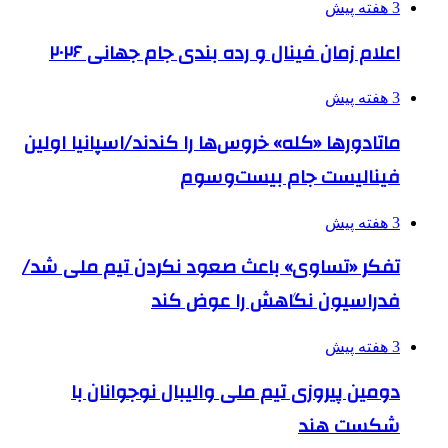
3 هفته پیش
اعلام زمان فینال و رده بندی جام جهانی ۲۰۲۶
3 هفته پیش
ماتادورها «کله» خروس‌ها را کندند/اسپانیا اولین
فینالیست جام بیست‌وسوم
3 هفته پیش
تفکر «تساوی» باعث صعود نکردن تیم ملی شد/
فدراسیون نگاهش را عوض کند
3 هفته پیش
دومین پیروزی تیم ملی والیبال نوجوانان با
شکست هند