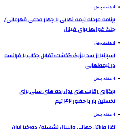
4 هفته پیش
برنامه مرحله نیمه نهایی با چهار مدعی قهرمانی/
جنگ غول‌ها برای فینال
4 هفته پیش
اسپانیا از سد بلژیک گذشت؛ تقابل جذاب با فرانسه
در نیمه‌نهایی
4 هفته پیش
برگزاری رقابت های پدل رده های سنی برای
نخستین بار با حضور ۴۲ تیم
4 هفته پیش
آغاز ماراتن جهانی والیبال نشسته/ دورخیز ایران