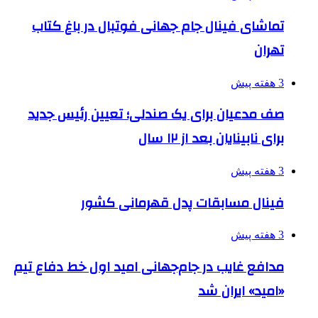
تماشای فینال جام جهانی فوتبال در باغ کتاب
تهران
3 هفته پیش
صف مدعیان برای یک صندلی؛ تعیین رئیس جدید
برای نابینایان بعد از ۱۲ سال
3 هفته پیش
فینال مسابقات پدل قهرمانی کشور
3 هفته پیش
مدافع غایب در جام‌جهانی امید اول خط دفاع تیم
«امید» ایران شد