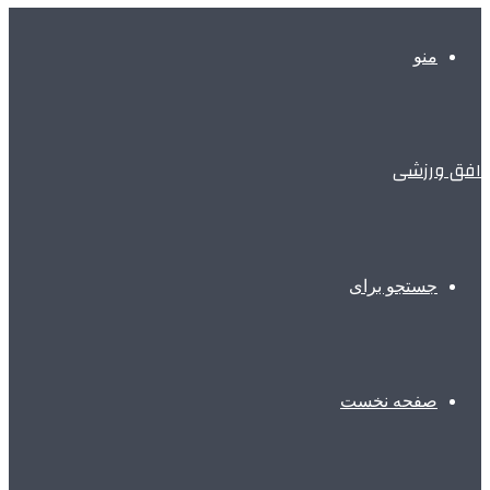
منو
افق ورزشی
جستجو برای
صفحه نخست