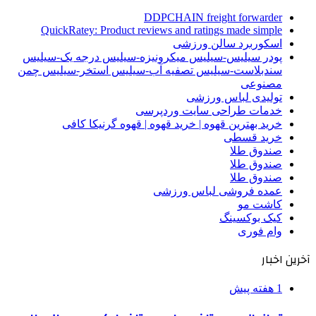
DDPCHAIN freight forwarder
QuickRatey: Product reviews and ratings made simple
اسکوربرد سالن ورزشی
پودر سیلیس-سیلیس میکرونیزه-سیلیس درجه یک-سیلیس
سندبلاست-سیلیس تصفیه آب-سیلیس استخر-سیلیس چمن
مصنوعی
تولیدی لباس ورزشی
خدمات طراحی سایت وردپرسی
خرید بهترین قهوه | خرید قهوه | قهوه گرنیکا کافی
خرید قسطی
صندوق طلا
صندوق طلا
صندوق طلا
عمده فروشی لباس ورزشی
کاشت مو
کیک بوکسینگ
وام فوری
آخرین اخبار
1 هفته پیش