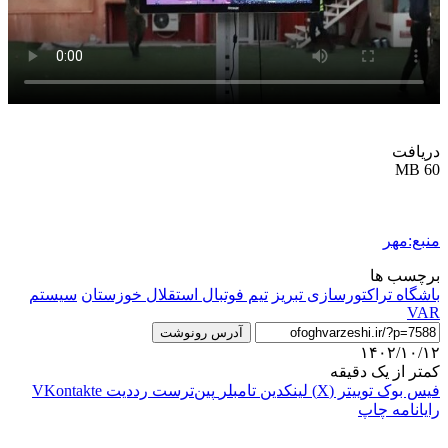
دریافت
60 MB
منبع:مهر
برچسب ها
باشگاه تراکتورسازی تبریز
تیم فوتبال استقلال خوزستان
سیستم
VAR
آدرس رونوشت
۱۴۰۲/۱۰/۱۲
کمتر از یک دقیقه
فیس بوک
توییتر (X)
لینکدین
‫تامبلر
‫پین‌ترست
‫رددیت
‫VKontakte
رایانامه
چاپ