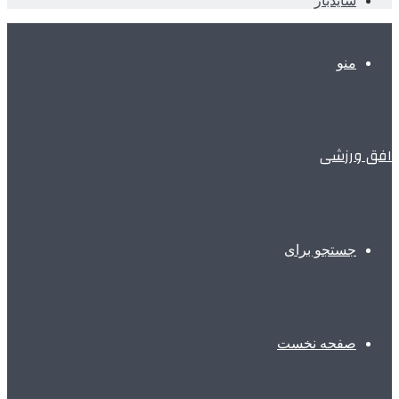
سایدبار
منو
افق ورزشی
جستجو برای
صفحه نخست