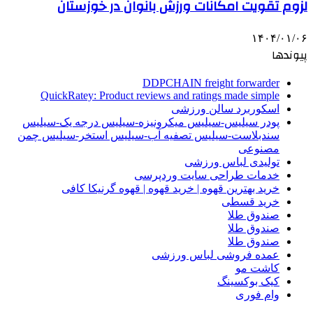
لزوم تقویت امکانات ورزش بانوان در خوزستان
۱۴۰۴/۰۱/۰۶
پیوندها
DDPCHAIN freight forwarder
QuickRatey: Product reviews and ratings made simple
اسکوربرد سالن ورزشی
پودر سیلیس-سیلیس میکرونیزه-سیلیس درجه یک-سیلیس
سندبلاست-سیلیس تصفیه آب-سیلیس استخر-سیلیس چمن
مصنوعی
تولیدی لباس ورزشی
خدمات طراحی سایت وردپرسی
خرید بهترین قهوه | خرید قهوه | قهوه گرنیکا کافی
خرید قسطی
صندوق طلا
صندوق طلا
صندوق طلا
عمده فروشی لباس ورزشی
کاشت مو
کیک بوکسینگ
وام فوری