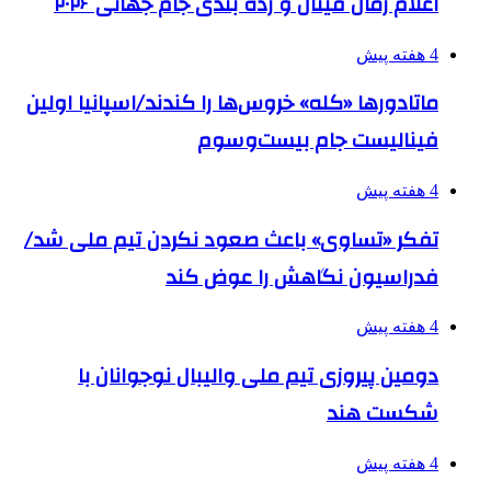
اعلام زمان فینال و رده بندی جام جهانی ۲۰۲۶
4 هفته پیش
ماتادورها «کله» خروس‌ها را کندند/اسپانیا اولین
فینالیست جام بیست‌وسوم
4 هفته پیش
تفکر «تساوی» باعث صعود نکردن تیم ملی شد/
فدراسیون نگاهش را عوض کند
4 هفته پیش
دومین پیروزی تیم ملی والیبال نوجوانان با
شکست هند
4 هفته پیش