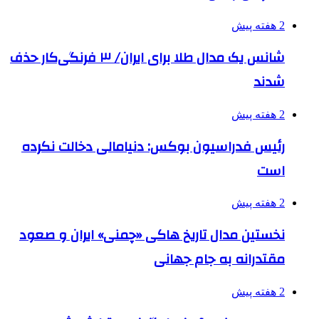
2 هفته پیش
شانس یک مدال طلا برای ایران/ ۳ فرنگی‌کار حذف
شدند
2 هفته پیش
رئیس فدراسیون بوکس: دنیامالی دخالت نکرده
است
2 هفته پیش
نخستین مدال تاریخ هاکی «چمنی» ایران و صعود
مقتدرانه به جام جهانی
2 هفته پیش