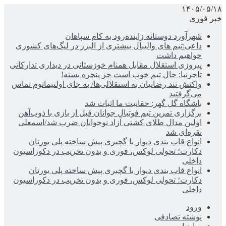
۱۴۰۵/۰۵/۱۸
خبر فوری
شهرآورد دوستانه زاینده‌رود به کام سپاهان
داعی:تیم های والیبال بیشتری از البرز در لیگ‌های کشوری
خواهیم داشت
پیروزی استقلال مقابل همنام خوزستانی در دیداری تدارکاتی
تاجرنیا: حال تیم خوب است جز پنجره بسته!
واکنش تند رضاییان به استقلالی‌ها/ به جای اولتیماتوم تماس
می‌گرفتید
باشگاه گل گهر: حقانیت ما اثبات شد
برگزاری تمرین تیم فوتبال جوانان قبل از بازی با ذوب‌آهن
اولین مدال طلای کشتی آزاد نوجوانان ضرب شد/اسمعلی
نقره‌ای شد
انواع قاب بندی دیوار با گچبری پیش ساخته پلی یورتان
دکارت؛ تحولی لوکس، فوری و بدون تخریب در دکوراسیون
داخلی
انواع قاب بندی دیوار با گچبری پیش ساخته پلی یورتان
دکارت؛ تحولی لوکس، فوری و بدون تخریب در دکوراسیون
داخلی
ورود
نوشته تصادفی