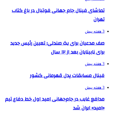
تماشای فینال جام جهانی فوتبال در باغ کتاب
تهران
3 هفته پیش
صف مدعیان برای یک صندلی؛ تعیین رئیس جدید
برای نابینایان بعد از ۱۲ سال
3 هفته پیش
فینال مسابقات پدل قهرمانی کشور
3 هفته پیش
مدافع غایب در جام‌جهانی امید اول خط دفاع تیم
«امید» ایران شد