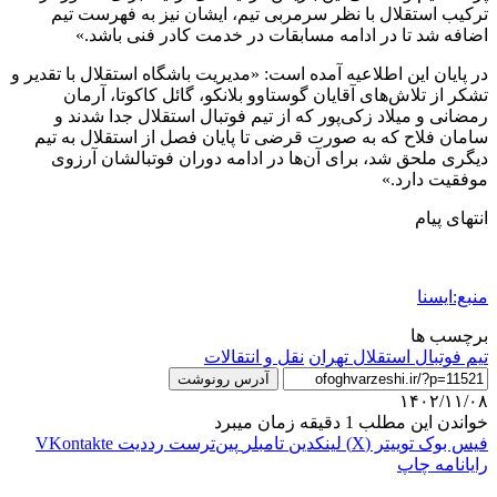
ترکیب استقلال با نظر سرمربی تیم، ایشان نیز به فهرست تیم
اضافه شد تا در ادامه مسابقات در خدمت کادر فنی باشد.»
در پایان این اطلاعیه آمده است: «مدیریت باشگاه استقلال با تقدیر و
تشکر از تلاش‌های آقایان گوستاوو بلانکو، گائل کاکوتا، آرمان
رمضانی و میلاد زکی‌پور که از تیم فوتبال استقلال جدا شدند و
سامان فلاح که به صورت قرضی تا پایان فصل از استقلال به تیم
دیگری ملحق شد، برای آن‌ها در ادامه دوران فوتبالشان آرزوی
موفقیت دارد.»
انتهای پیام
منبع:ایسنا
برچسب ها
تيم فوتبال استقلال تهران
نقل و انتقالات
آدرس رونوشت
۱۴۰۲/۱۱/۰۸
خواندن این مطلب 1 دقیقه زمان میبرد
فیس بوک
توییتر (X)
لینکدین
‫تامبلر
‫پین‌ترست
‫رددیت
‫VKontakte
رایانامه
چاپ