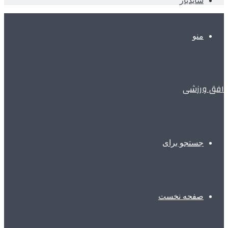
سایدبار
منو
افق ورزشی
جستجو برای
صفحه نخست