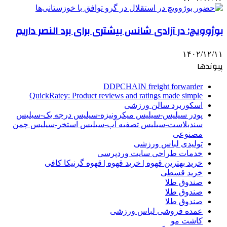
بوژوویچ: در آزادی شانس بیشتری برای برد النصر داریم
۱۴۰۲/۱۲/۱۱
پیوندها
DDPCHAIN freight forwarder
QuickRatey: Product reviews and ratings made simple
اسکوربرد سالن ورزشی
پودر سیلیس-سیلیس میکرونیزه-سیلیس درجه یک-سیلیس
سندبلاست-سیلیس تصفیه آب-سیلیس استخر-سیلیس چمن
مصنوعی
تولیدی لباس ورزشی
خدمات طراحی سایت وردپرسی
خرید بهترین قهوه | خرید قهوه | قهوه گرنیکا کافی
خرید قسطی
صندوق طلا
صندوق طلا
صندوق طلا
عمده فروشی لباس ورزشی
کاشت مو