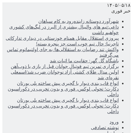
۱۴۰۵/۰۵/۱۸
خبر فوری
شهرآورد دوستانه زاینده‌رود به کام سپاهان
داعی:تیم های والیبال بیشتری از البرز در لیگ‌های کشوری
خواهیم داشت
پیروزی استقلال مقابل همنام خوزستانی در دیداری تدارکاتی
تاجرنیا: حال تیم خوب است جز پنجره بسته!
واکنش تند رضاییان به استقلالی‌ها/ به جای اولتیماتوم تماس
می‌گرفتید
باشگاه گل گهر: حقانیت ما اثبات شد
برگزاری تمرین تیم فوتبال جوانان قبل از بازی با ذوب‌آهن
اولین مدال طلای کشتی آزاد نوجوانان ضرب شد/اسمعلی
نقره‌ای شد
انواع قاب بندی دیوار با گچبری پیش ساخته پلی یورتان
دکارت؛ تحولی لوکس، فوری و بدون تخریب در دکوراسیون
داخلی
انواع قاب بندی دیوار با گچبری پیش ساخته پلی یورتان
دکارت؛ تحولی لوکس، فوری و بدون تخریب در دکوراسیون
داخلی
ورود
نوشته تصادفی