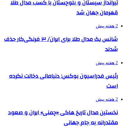
تیرانداز سیستان و بلوچستان با کسب مدال طلا
قهرمان جهان شد
2 هفته پیش
شانس یک مدال طلا برای ایران/ ۳ فرنگی‌کار حذف
شدند
2 هفته پیش
رئیس فدراسیون بوکس: دنیامالی دخالت نکرده
است
2 هفته پیش
نخستین مدال تاریخ هاکی «چمنی» ایران و صعود
مقتدرانه به جام جهانی