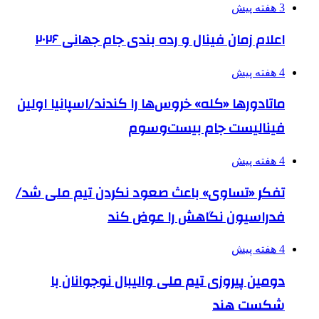
3 هفته پیش
اعلام زمان فینال و رده بندی جام جهانی ۲۰۲۶
4 هفته پیش
ماتادورها «کله» خروس‌ها را کندند/اسپانیا اولین
فینالیست جام بیست‌وسوم
4 هفته پیش
تفکر «تساوی» باعث صعود نکردن تیم ملی شد/
فدراسیون نگاهش را عوض کند
4 هفته پیش
دومین پیروزی تیم ملی والیبال نوجوانان با
شکست هند