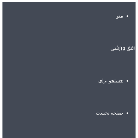
منو
افق ورزشی
جستجو برای
صفحه نخست