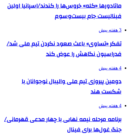
ماتادورها «کله» خروس‌ها را کندند/اسپانیا اولین
فینالیست جام بیست‌وسوم
3 هفته پیش
تفکر «تساوی» باعث صعود نکردن تیم ملی شد/
فدراسیون نگاهش را عوض کند
4 هفته پیش
دومین پیروزی تیم ملی والیبال نوجوانان با
شکست هند
4 هفته پیش
برنامه مرحله نیمه نهایی با چهار مدعی قهرمانی/
جنگ غول‌ها برای فینال