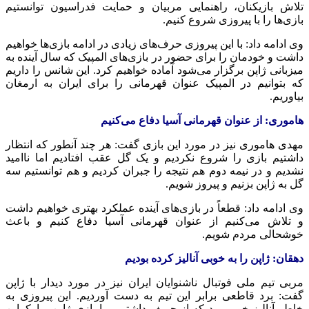
تلاش بازیکنان، راهنمایی مربیان و حمایت فدراسیون توانستیم
بازی‌ها را با پیروزی شروع کنیم.
وی ادامه داد: با این پیروزی حرف‌های زیادی در ادامه بازی‌ها خواهیم
داشت و خودمان را برای حضور در بازی‌های المپیک که سال آینده به
میزبانی ژاپن برگزار می‌شود آماده خواهیم کرد. این شانس را داریم
که بتوانیم در المپیک عنوان قهرمانی را برای ایران به ارمغان
بیاوریم.
هاموری: از عنوان قهرمانی آسیا دفاع می‌کنیم
مهدی هاموری نیز در مورد این بازی گفت: هر چند آنطور که انتظار
داشتیم بازی را شروع نکردیم و یک گل عقب افتادیم اما ناامید
نشدیم و در نیمه دوم هم نتیجه را جبران کردیم و هم توانستیم سه
گل به ژاپن بزنیم و پیروز شویم.
وی ادامه داد: قطعاً در بازی‌های آینده عملکرد بهتری خواهیم داشت
و تلاش می‌کنیم از عنوان قهرمانی آسیا دفاع کنیم و باعث
خوشحالی مردم شویم.
دهقان: ژاپن را به خوبی آنالیز کرده بودیم
مربی تیم ملی فوتبال ناشنوایان ایران نیز در مورد دیدار با ژاپن
گفت: برد قاطعی برابر این تیم به دست آوردیم. این پیروزی به
خاطر آنالیز خوبی بود که از حریف داشتیم. ما بازی ژاپن و اوکراین