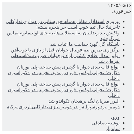
۱۴۰۵/۰۵/۱۶
خبر فوری
پیروزی استقلال مقابل همنام خوزستانی در دیداری تدارکاتی
تاجرنیا: حال تیم خوب است جز پنجره بسته!
واکنش تند رضاییان به استقلالی‌ها/ به جای اولتیماتوم تماس
می‌گرفتید
باشگاه گل گهر: حقانیت ما اثبات شد
برگزاری تمرین تیم فوتبال جوانان قبل از بازی با ذوب‌آهن
اولین مدال طلای کشتی آزاد نوجوانان ضرب شد/اسمعلی
نقره‌ای شد
انواع قاب بندی دیوار با گچبری پیش ساخته پلی یورتان
دکارت؛ تحولی لوکس، فوری و بدون تخریب در دکوراسیون
داخلی
انواع قاب بندی دیوار با گچبری پیش ساخته پلی یورتان
دکارت؛ تحولی لوکس، فوری و بدون تخریب در دکوراسیون
داخلی
البرز میزبان لیگ پرهیجان تکواندو شد
دومین برد پرسپولیس در دومین بازی تدارکاتی اردوی ترکیه
ورود
نوشته تصادفی
سایدبار