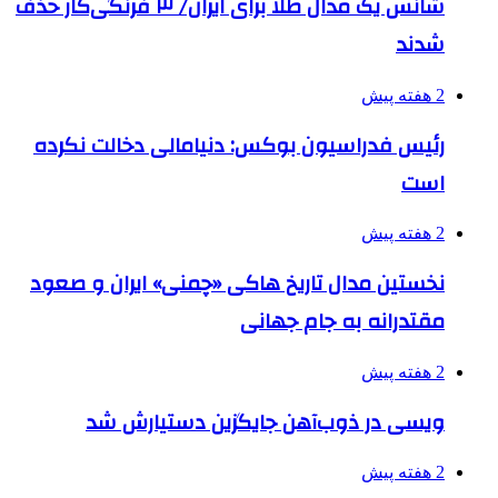
شانس یک مدال طلا برای ایران/ ۳ فرنگی‌کار حذف
شدند
2 هفته پیش
رئیس فدراسیون بوکس: دنیامالی دخالت نکرده
است
2 هفته پیش
نخستین مدال تاریخ هاکی «چمنی» ایران و صعود
مقتدرانه به جام جهانی
2 هفته پیش
ویسی در ذوب‌آهن جایگزین دستیارش شد
2 هفته پیش