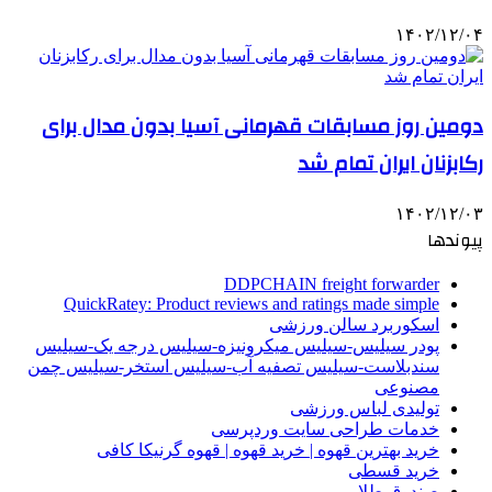
۱۴۰۲/۱۲/۰۴
دومین روز مسابقات قهرمانی آسیا بدون مدال برای
رکابزنان ایران تمام شد
۱۴۰۲/۱۲/۰۳
پیوندها
DDPCHAIN freight forwarder
QuickRatey: Product reviews and ratings made simple
اسکوربرد سالن ورزشی
پودر سیلیس-سیلیس میکرونیزه-سیلیس درجه یک-سیلیس
سندبلاست-سیلیس تصفیه آب-سیلیس استخر-سیلیس چمن
مصنوعی
تولیدی لباس ورزشی
خدمات طراحی سایت وردپرسی
خرید بهترین قهوه | خرید قهوه | قهوه گرنیکا کافی
خرید قسطی
صندوق طلا