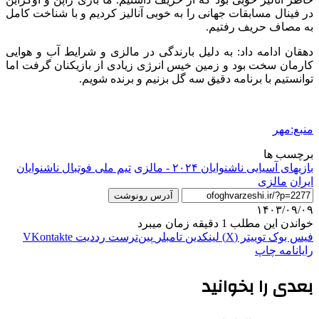
در فینال مسابقات جهانی را به خوبی آنالیز کردیم و با شناخت کامل
به مصاف حریف رفتیم.
دهقان ادامه داد: به دلیل بارندگی در مالزی و شرایط آب و هوایی
کارمان سخت بود و زمین خیس انرژی زیادی از بازیکنان گرفت اما
توانستیم با برنامه دقیق سه گل بزنیم و برنده شویم.
منبع:مهر
برچسب ها
بازیهای آسیایی ناشنوایان ۲۰۲۴ - مالزی
تیم ملی فوتبال ناشنوایان
ایران
مالزی
آدرس رونوشت
۱۴۰۳/۰۹/۰۹
خواندن این مطلب 1 دقیقه زمان میبرد
فیس بوک
توییتر (X)
لینکدین
‫تامبلر
‫پین‌ترست
‫رددیت
‫VKontakte
رایانامه
چاپ
بعدی را بخوانید