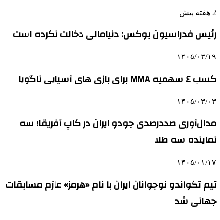
2 هفته پیش
رئیس فدراسیون بوکس: دنیامالی دخالت نکرده است
۱۴۰۵/۰۳/۱۹
کسب ٤ سهمیه MMA برای بازی های آسیایی ناگویا
۱۴۰۵/۰۳/۰۳
مدال‌آوری صددرصدی جودو ایران در کاپ آفریقا؛ سه
نماینده سه طلا
۱۴۰۵/۰۱/۱۷
تیم تکواندو نوجوانان ایران با نام «هرمز» عازم مسابقات
جهانی شد