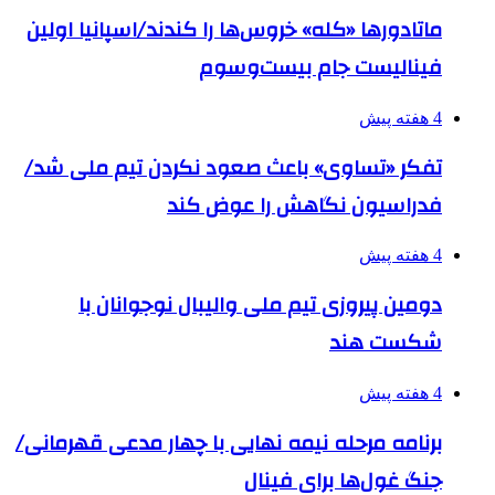
ماتادورها «کله» خروس‌ها را کندند/اسپانیا اولین
فینالیست جام بیست‌وسوم
4 هفته پیش
تفکر «تساوی» باعث صعود نکردن تیم ملی شد/
فدراسیون نگاهش را عوض کند
4 هفته پیش
دومین پیروزی تیم ملی والیبال نوجوانان با
شکست هند
4 هفته پیش
برنامه مرحله نیمه نهایی با چهار مدعی قهرمانی/
جنگ غول‌ها برای فینال