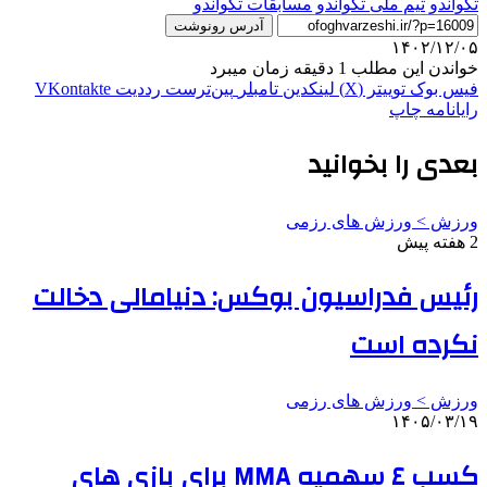
تکواندو
تیم ملی تکواندو
مسابقات تکواندو
آدرس رونوشت
۱۴۰۲/۱۲/۰۵
خواندن این مطلب 1 دقیقه زمان میبرد
فیس بوک
توییتر (X)
لینکدین
‫تامبلر
‫پین‌ترست
‫رددیت
‫VKontakte
رایانامه
چاپ
بعدی را بخوانید
ورزش > ورزش های رزمی
2 هفته پیش
رئیس فدراسیون بوکس: دنیامالی دخالت
نکرده است
ورزش > ورزش های رزمی
۱۴۰۵/۰۳/۱۹
کسب ٤ سهمیه MMA برای بازی های