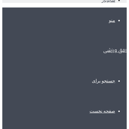
سایدبار
منو
افق ورزشی
جستجو برای
صفحه نخست