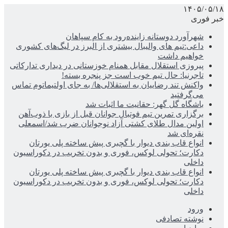
۱۴۰۵/۰۵/۱۸
خبر فوری
شهرآورد دوستانه زاینده‌رود به کام سپاهان
داعی:تیم های والیبال بیشتری از البرز در لیگ‌های کشوری
خواهیم داشت
پیروزی استقلال مقابل همنام خوزستانی در دیداری تدارکاتی
تاجرنیا: حال تیم خوب است جز پنجره بسته!
واکنش تند رضاییان به استقلالی‌ها/ به جای اولتیماتوم تماس
می‌گرفتید
باشگاه گل گهر: حقانیت ما اثبات شد
برگزاری تمرین تیم فوتبال جوانان قبل از بازی با ذوب‌آهن
اولین مدال طلای کشتی آزاد نوجوانان ضرب شد/اسمعلی
نقره‌ای شد
انواع قاب بندی دیوار با گچبری پیش ساخته پلی یورتان
دکارت؛ تحولی لوکس، فوری و بدون تخریب در دکوراسیون
داخلی
انواع قاب بندی دیوار با گچبری پیش ساخته پلی یورتان
دکارت؛ تحولی لوکس، فوری و بدون تخریب در دکوراسیون
داخلی
ورود
نوشته تصادفی