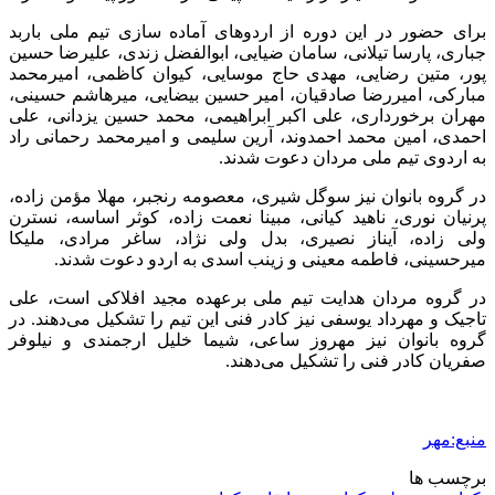
برای حضور در این دوره از اردوهای آماده سازی تیم ملی باربد
جباری، پارسا تیلانی، سامان ضیایی، ابوالفضل زندی، علیرضا حسین
پور، متین رضایی، مهدی حاج موسایی، کیوان کاظمی، امیرمحمد
مبارکی، امیررضا صادقیان، امیر حسین بیضایی، میرهاشم حسینی،
مهران برخورداری، علی اکبر ابراهیمی، محمد حسین یزدانی، علی
احمدی، امین محمد احمدوند، آرین سلیمی و امیرمحمد رحمانی راد
به اردوی تیم ملی مردان دعوت شدند.
در گروه بانوان نیز سوگل شیری، معصومه رنجبر، مهلا مؤمن زاده،
پرنیان نوری، ناهید کیانی، مبینا نعمت زاده، کوثر اساسه، نسترن
ولی زاده، آیناز نصیری، بدل ولی نژاد، ساغر مرادی، ملیکا
میرحسینی، فاطمه معینی و زینب اسدی به اردو دعوت شدند.
در گروه مردان هدایت تیم ملی برعهده مجید افلاکی است، علی
تاجیک و مهرداد یوسفی نیز کادر فنی این تیم را تشکیل می‌دهند. در
گروه بانوان نیز مهروز ساعی، شیما خلیل ارجمندی و نیلوفر
صفریان کادر فنی را تشکیل می‌دهند.
منبع:مهر
برچسب ها