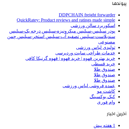
پیوندها
DDPCHAIN freight forwarder
QuickRatey: Product reviews and ratings made simple
اسکوربرد سالن ورزشی
پودر سیلیس-سیلیس میکرونیزه-سیلیس درجه یک-سیلیس
سندبلاست-سیلیس تصفیه آب-سیلیس استخر-سیلیس چمن
مصنوعی
تولیدی لباس ورزشی
خدمات طراحی سایت وردپرسی
خرید بهترین قهوه | خرید قهوه | قهوه گرنیکا کافی
خرید قسطی
صندوق طلا
صندوق طلا
صندوق طلا
عمده فروشی لباس ورزشی
کاشت مو
کیک بوکسینگ
وام فوری
آخرین اخبار
1 هفته پیش