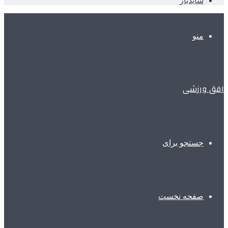
سایدبار
منو
افق ورزشی
جستجو برای
صفحه نخست