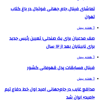
تماشای فینال جام جهانی فوتبال در باغ کتاب
تهران
3 هفته پیش
صف مدعیان برای یک صندلی؛ تعیین رئیس جدید
برای نابینایان بعد از ۱۲ سال
3 هفته پیش
فینال مسابقات پدل قهرمانی کشور
3 هفته پیش
مدافع غایب در جام‌جهانی امید اول خط دفاع تیم
«امید» ایران شد