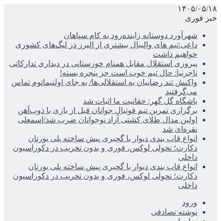
۱۴۰۵/۰۵/۱۸
خبر فوری
شهرآورد دوستانه زاینده‌رود به کام سپاهان
داعی:تیم های والیبال بیشتری از البرز در لیگ‌های کشوری
خواهیم داشت
پیروزی استقلال مقابل همنام خوزستانی در دیداری تدارکاتی
تاجرنیا: حال تیم خوب است جز پنجره بسته!
واکنش تند رضاییان به استقلالی‌ها/ به جای اولتیماتوم تماس
می‌گرفتید
باشگاه گل گهر: حقانیت ما اثبات شد
برگزاری تمرین تیم فوتبال جوانان قبل از بازی با ذوب‌آهن
اولین مدال طلای کشتی آزاد نوجوانان ضرب شد/اسمعلی
نقره‌ای شد
انواع قاب بندی دیوار با گچبری پیش ساخته پلی یورتان
دکارت؛ تحولی لوکس، فوری و بدون تخریب در دکوراسیون
داخلی
انواع قاب بندی دیوار با گچبری پیش ساخته پلی یورتان
دکارت؛ تحولی لوکس، فوری و بدون تخریب در دکوراسیون
داخلی
ورود
نوشته تصادفی