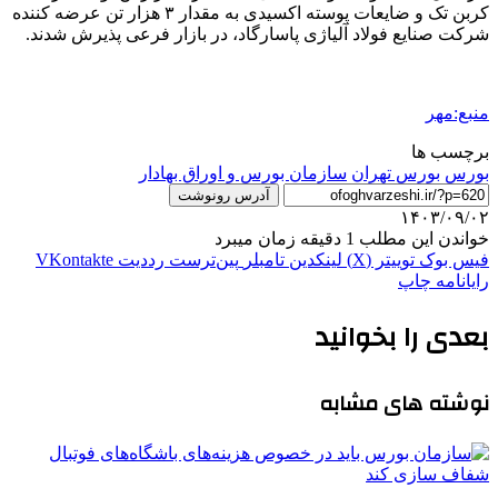
کربن تک و ضایعات پوسته اکسیدی به مقدار ۳ هزار تن عرضه کننده
شرکت صنایع فولاد آلیاژی پاسارگاد، در بازار فرعی پذیرش شدند.
منبع:مهر
برچسب ها
بورس
بورس تهران
سازمان بورس و اوراق بهادار
آدرس رونوشت
۱۴۰۳/۰۹/۰۲
خواندن این مطلب 1 دقیقه زمان میبرد
فیس بوک
توییتر (X)
لینکدین
‫تامبلر
‫پین‌ترست
‫رددیت
‫VKontakte
رایانامه
چاپ
بعدی را بخوانید
نوشته های مشابه