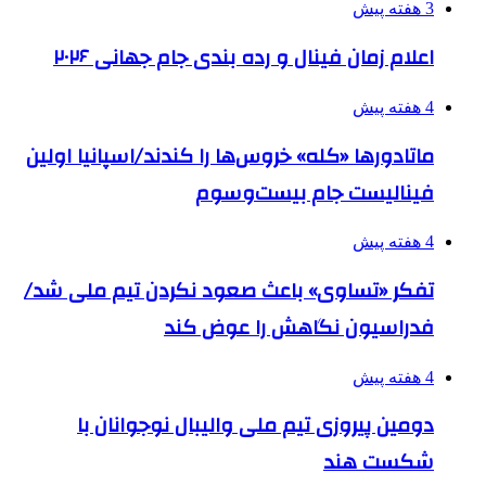
3 هفته پیش
اعلام زمان فینال و رده بندی جام جهانی ۲۰۲۶
4 هفته پیش
ماتادورها «کله» خروس‌ها را کندند/اسپانیا اولین
فینالیست جام بیست‌وسوم
4 هفته پیش
تفکر «تساوی» باعث صعود نکردن تیم ملی شد/
فدراسیون نگاهش را عوض کند
4 هفته پیش
دومین پیروزی تیم ملی والیبال نوجوانان با
شکست هند