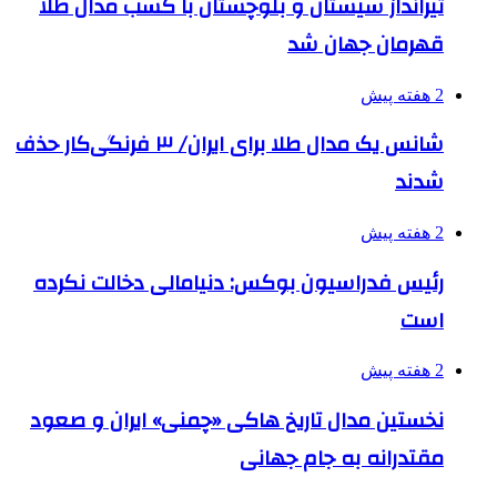
تیرانداز سیستان و بلوچستان با کسب مدال طلا
قهرمان جهان شد
2 هفته پیش
شانس یک مدال طلا برای ایران/ ۳ فرنگی‌کار حذف
شدند
2 هفته پیش
رئیس فدراسیون بوکس: دنیامالی دخالت نکرده
است
2 هفته پیش
نخستین مدال تاریخ هاکی «چمنی» ایران و صعود
مقتدرانه به جام جهانی