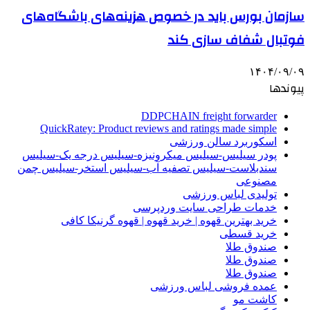
سازمان بورس باید در خصوص هزینه‌های باشگاه‌های
فوتبال شفاف سازی کند
۱۴۰۴/۰۹/۰۹
پیوندها
DDPCHAIN freight forwarder
QuickRatey: Product reviews and ratings made simple
اسکوربرد سالن ورزشی
پودر سیلیس-سیلیس میکرونیزه-سیلیس درجه یک-سیلیس
سندبلاست-سیلیس تصفیه آب-سیلیس استخر-سیلیس چمن
مصنوعی
تولیدی لباس ورزشی
خدمات طراحی سایت وردپرسی
خرید بهترین قهوه | خرید قهوه | قهوه گرنیکا کافی
خرید قسطی
صندوق طلا
صندوق طلا
صندوق طلا
عمده فروشی لباس ورزشی
کاشت مو