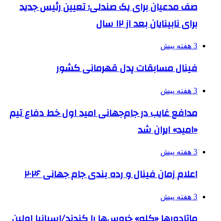
صف مدعیان برای یک صندلی؛ تعیین رئیس جدید
برای نابینایان بعد از ۱۲ سال
3 هفته پیش
فینال مسابقات پدل قهرمانی کشور
3 هفته پیش
مدافع غایب در جام‌جهانی امید اول خط دفاع تیم
«امید» ایران شد
3 هفته پیش
اعلام زمان فینال و رده بندی جام جهانی ۲۰۲۶
3 هفته پیش
ماتادورها «کله» خروس‌ها را کندند/اسپانیا اولین