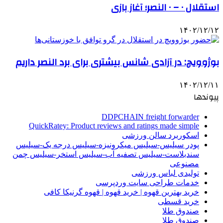
استقلال ۰ – ۰ النصر؛ آغاز بازی
۱۴۰۲/۱۲/۱۲
بوژوویچ: در آزادی شانس بیشتری برای برد النصر داریم
۱۴۰۲/۱۲/۱۱
پیوندها
DDPCHAIN freight forwarder
QuickRatey: Product reviews and ratings made simple
اسکوربرد سالن ورزشی
پودر سیلیس-سیلیس میکرونیزه-سیلیس درجه یک-سیلیس
سندبلاست-سیلیس تصفیه آب-سیلیس استخر-سیلیس چمن
مصنوعی
تولیدی لباس ورزشی
خدمات طراحی سایت وردپرسی
خرید بهترین قهوه | خرید قهوه | قهوه گرنیکا کافی
خرید قسطی
صندوق طلا
صندوق طلا