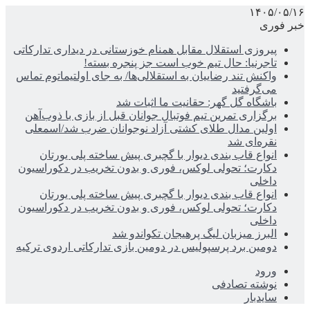
۱۴۰۵/۰۵/۱۶
خبر فوری
پیروزی استقلال مقابل همنام خوزستانی در دیداری تدارکاتی
تاجرنیا: حال تیم خوب است جز پنجره بسته!
واکنش تند رضاییان به استقلالی‌ها/ به جای اولتیماتوم تماس
می‌گرفتید
باشگاه گل گهر: حقانیت ما اثبات شد
برگزاری تمرین تیم فوتبال جوانان قبل از بازی با ذوب‌آهن
اولین مدال طلای کشتی آزاد نوجوانان ضرب شد/اسمعلی
نقره‌ای شد
انواع قاب بندی دیوار با گچبری پیش ساخته پلی یورتان
دکارت؛ تحولی لوکس، فوری و بدون تخریب در دکوراسیون
داخلی
انواع قاب بندی دیوار با گچبری پیش ساخته پلی یورتان
دکارت؛ تحولی لوکس، فوری و بدون تخریب در دکوراسیون
داخلی
البرز میزبان لیگ پرهیجان تکواندو شد
دومین برد پرسپولیس در دومین بازی تدارکاتی اردوی ترکیه
ورود
نوشته تصادفی
سایدبار