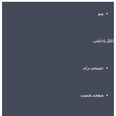
منو
افق ورزشی
جستجو برای
صفحه نخست