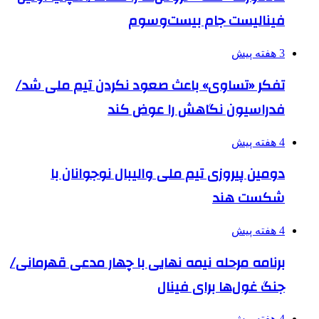
فینالیست جام بیست‌وسوم
3 هفته پیش
تفکر «تساوی» باعث صعود نکردن تیم ملی شد/
فدراسیون نگاهش را عوض کند
4 هفته پیش
دومین پیروزی تیم ملی والیبال نوجوانان با
شکست هند
4 هفته پیش
برنامه مرحله نیمه نهایی با چهار مدعی قهرمانی/
جنگ غول‌ها برای فینال
4 هفته پیش