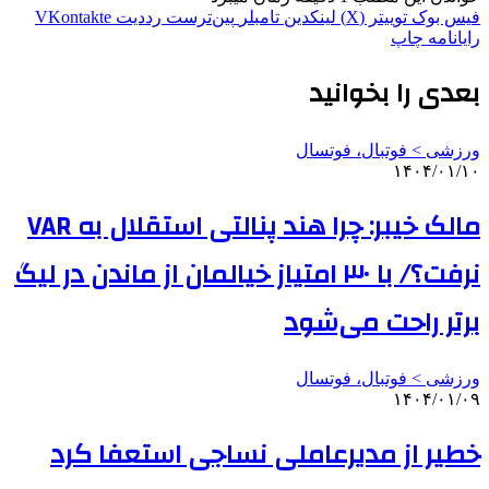
فیس بوک
توییتر (X)
لینکدین
‫تامبلر
‫پین‌ترست
‫رددیت
‫VKontakte
رایانامه
چاپ
بعدی را بخوانید
ورزشی > فوتبال، فوتسال
۱۴۰۴/۰۱/۱۰
مالک خیبر: چرا هند پنالتی استقلال به VAR
نرفت؟/ با ۳۰ امتیاز خیالمان از ماندن در لیگ
برتر راحت می‌شود
ورزشی > فوتبال، فوتسال
۱۴۰۴/۰۱/۰۹
خطیر از مدیرعاملی نساجی استعفا کرد