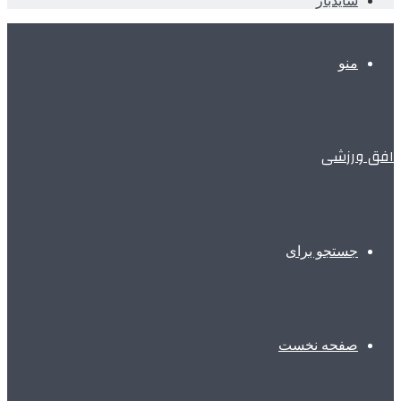
سایدبار
منو
افق ورزشی
جستجو برای
صفحه نخست