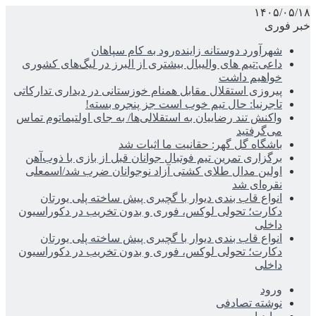
۱۴۰۵/۰۵/۱۸
خبر فوری
شهرآورد دوستانه زاینده‌رود به کام سپاهان
داعی:تیم های والیبال بیشتری از البرز در لیگ‌های کشوری
خواهیم داشت
پیروزی استقلال مقابل همنام خوزستانی در دیداری تدارکاتی
تاجرنیا: حال تیم خوب است جز پنجره بسته!
واکنش تند رضاییان به استقلالی‌ها/ به جای اولتیماتوم تماس
می‌گرفتید
باشگاه گل گهر: حقانیت ما اثبات شد
برگزاری تمرین تیم فوتبال جوانان قبل از بازی با ذوب‌آهن
اولین مدال طلای کشتی آزاد نوجوانان ضرب شد/اسمعلی
نقره‌ای شد
انواع قاب بندی دیوار با گچبری پیش ساخته پلی یورتان
دکارت؛ تحولی لوکس، فوری و بدون تخریب در دکوراسیون
داخلی
انواع قاب بندی دیوار با گچبری پیش ساخته پلی یورتان
دکارت؛ تحولی لوکس، فوری و بدون تخریب در دکوراسیون
داخلی
ورود
نوشته تصادفی