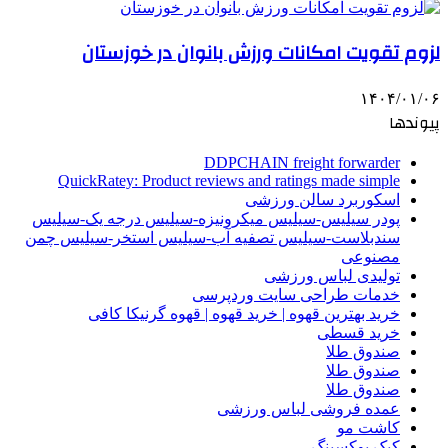
لزوم تقویت امکانات ورزش بانوان در خوزستان
۱۴۰۴/۰۱/۰۶
پیوندها
DDPCHAIN freight forwarder
QuickRatey: Product reviews and ratings made simple
اسکوربرد سالن ورزشی
پودر سیلیس-سیلیس میکرونیزه-سیلیس درجه یک-سیلیس
سندبلاست-سیلیس تصفیه آب-سیلیس استخر-سیلیس چمن
مصنوعی
تولیدی لباس ورزشی
خدمات طراحی سایت وردپرسی
خرید بهترین قهوه | خرید قهوه | قهوه گرنیکا کافی
خرید قسطی
صندوق طلا
صندوق طلا
صندوق طلا
عمده فروشی لباس ورزشی
کاشت مو
کیک بوکسینگ