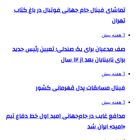
تماشای فینال جام جهانی فوتبال در باغ کتاب
تهران
3 هفته پیش
صف مدعیان برای یک صندلی؛ تعیین رئیس جدید
برای نابینایان بعد از ۱۲ سال
3 هفته پیش
فینال مسابقات پدل قهرمانی کشور
3 هفته پیش
مدافع غایب در جام‌جهانی امید اول خط دفاع تیم
«امید» ایران شد