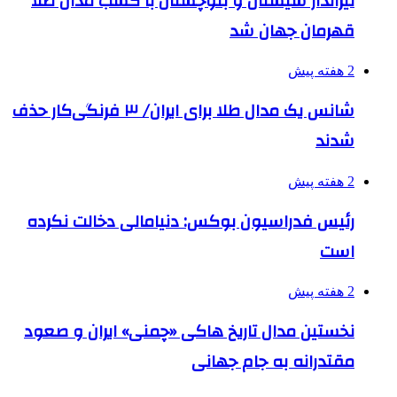
تیرانداز سیستان و بلوچستان با کسب مدال طلا
قهرمان جهان شد
2 هفته پیش
شانس یک مدال طلا برای ایران/ ۳ فرنگی‌کار حذف
شدند
2 هفته پیش
رئیس فدراسیون بوکس: دنیامالی دخالت نکرده
است
2 هفته پیش
نخستین مدال تاریخ هاکی «چمنی» ایران و صعود
مقتدرانه به جام جهانی