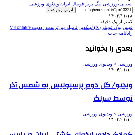
استانی-ورزشی
ليگ برتر فوتبال ایران
ویدئوی ورزشی
آدرس رونوشت
۱۴۰۲/۱۱/۱۸
کمتر از یک دقیقه
فیس بوک
توییتر (X)
لینکدین
‫تامبلر
‫پین‌ترست
‫رددیت
‫VKontakte
رایانامه
چاپ
بعدی را بخوانید
ورزشی > ویدیوی ورزشی
۱۴۰۴/۰۱/۱۰
ویدیو/ گل دوم پرسپولیس به شمس آذر
توسط سرلک
ورزشی > ویدیوی ورزشی
۱۴۰۴/۰۱/۱۰