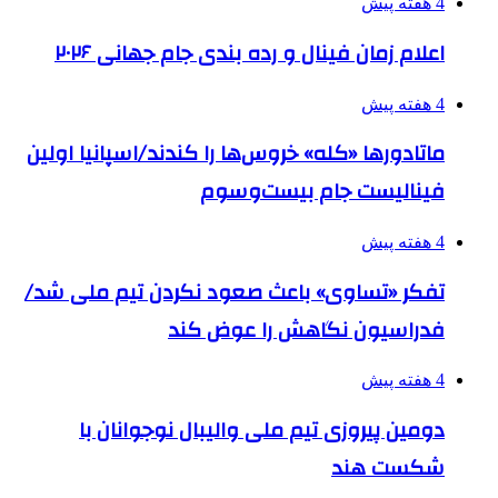
4 هفته پیش
اعلام زمان فینال و رده بندی جام جهانی ۲۰۲۶
4 هفته پیش
ماتادورها «کله» خروس‌ها را کندند/اسپانیا اولین
فینالیست جام بیست‌وسوم
4 هفته پیش
تفکر «تساوی» باعث صعود نکردن تیم ملی شد/
فدراسیون نگاهش را عوض کند
4 هفته پیش
دومین پیروزی تیم ملی والیبال نوجوانان با
شکست هند