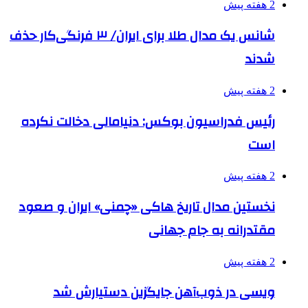
2 هفته پیش
شانس یک مدال طلا برای ایران/ ۳ فرنگی‌کار حذف
شدند
2 هفته پیش
رئیس فدراسیون بوکس: دنیامالی دخالت نکرده
است
2 هفته پیش
نخستین مدال تاریخ هاکی «چمنی» ایران و صعود
مقتدرانه به جام جهانی
2 هفته پیش
ویسی در ذوب‌آهن جایگزین دستیارش شد