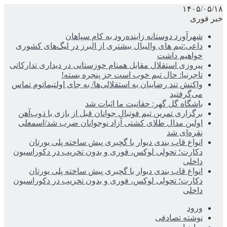
۱۴۰۵/۰۵/۱۸
خبر فوری
شهرآورد دوستانه زاینده‌رود به کام سپاهان
داعی:تیم های والیبال بیشتری از البرز در لیگ‌های کشوری
خواهیم داشت
پیروزی استقلال مقابل همنام خوزستانی در دیداری تدارکاتی
تاجرنیا: حال تیم خوب است جز پنجره بسته!
واکنش تند رضاییان به استقلالی‌ها/ به جای اولتیماتوم تماس
می‌گرفتید
باشگاه گل گهر: حقانیت ما اثبات شد
برگزاری تمرین تیم فوتبال جوانان قبل از بازی با ذوب‌آهن
اولین مدال طلای کشتی آزاد نوجوانان ضرب شد/اسمعلی
نقره‌ای شد
انواع قاب بندی دیوار با گچبری پیش ساخته پلی یورتان
دکارت؛ تحولی لوکس، فوری و بدون تخریب در دکوراسیون
داخلی
انواع قاب بندی دیوار با گچبری پیش ساخته پلی یورتان
دکارت؛ تحولی لوکس، فوری و بدون تخریب در دکوراسیون
داخلی
ورود
نوشته تصادفی