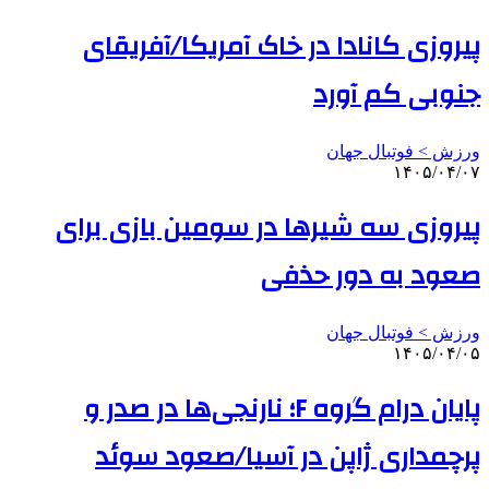
پیروزی کانادا در خاک آمریکا/آفریقای
جنوبی کم آورد
ورزش > فوتبال جهان
۱۴۰۵/۰۴/۰۷
پیروزی سه شیرها در سومین بازی برای
صعود به دور حذفی
ورزش > فوتبال جهان
۱۴۰۵/۰۴/۰۵
پایان درام گروه F؛ نارنجی‌ها در صدر و
پرچمداری ژاپن در آسیا/صعود سوئد