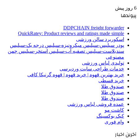
6 روز پیش
پیوندها
DDPCHAIN freight forwarder
QuickRatey: Product reviews and ratings made simple
اسکوربرد سالن ورزشی
پودر سیلیس-سیلیس میکرونیزه-سیلیس درجه یک-سیلیس
سندبلاست-سیلیس تصفیه آب-سیلیس استخر-سیلیس چمن
مصنوعی
تولیدی لباس ورزشی
خدمات طراحی سایت وردپرسی
خرید بهترین قهوه | خرید قهوه | قهوه گرنیکا کافی
خرید قسطی
صندوق طلا
صندوق طلا
صندوق طلا
عمده فروشی لباس ورزشی
کاشت مو
کیک بوکسینگ
وام فوری
آخرین اخبار