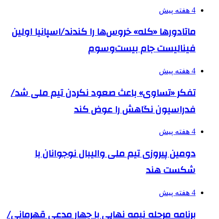
4 هفته پیش
ماتادورها «کله» خروس‌ها را کندند/اسپانیا اولین
فینالیست جام بیست‌وسوم
4 هفته پیش
تفکر «تساوی» باعث صعود نکردن تیم ملی شد/
فدراسیون نگاهش را عوض کند
4 هفته پیش
دومین پیروزی تیم ملی والیبال نوجوانان با
شکست هند
4 هفته پیش
برنامه مرحله نیمه نهایی با چهار مدعی قهرمانی/