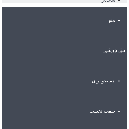
سایدبار
منو
افق ورزشی
جستجو برای
صفحه نخست