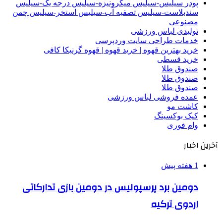
پودر سیلیس-سیلیس میکرونیزه-سیلیس درجه یک-سیلیس
سندبلاست-سیلیس تصفیه آب-سیلیس استخر-سیلیس چمن
مصنوعی
تولیدی لباس ورزشی
خدمات طراحی سایت وردپرسی
خرید بهترین قهوه | خرید قهوه | قهوه گرنیکا کافی
خرید قسطی
صندوق طلا
صندوق طلا
صندوق طلا
عمده فروشی لباس ورزشی
کاشت مو
کیک بوکسینگ
وام فوری
آخرین اخبار
1 هفته پیش
دومین برد پرسپولیس در دومین بازی تدارکاتی
اردوی ترکیه