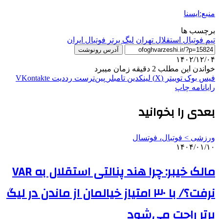
منبع:ایسنا
برچسب ها
تيم فوتبال استقلال تهران
ليگ برتر فوتبال ایران
آدرس رونوشت
۱۴۰۲/۱۲/۰۴
خواندن این مطلب 2 دقیقه زمان میبرد
فیس بوک
توییتر (X)
لینکدین
‫تامبلر
‫پین‌ترست
‫رددیت
‫VKontakte
رایانامه
چاپ
بعدی را بخوانید
ورزشی > فوتبال، فوتسال
۱۴۰۴/۰۱/۱۰
مالک خیبر: چرا هند پنالتی استقلال به VAR
نرفت؟/ با ۳۰ امتیاز خیالمان از ماندن در لیگ
برتر راحت می‌شود