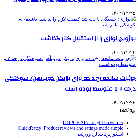
۱۴۰۲/۱۲/۲۵
بوژویچ نوازی را از استقلال کنار گذاشت
۱۴۰۲/۱۲/۲۴
جزئیات سانحه رخ داده برای بازیکن ذوب‌آهن/ سوختگی
درجه ۲ و متوسط بوده است
۱۴۰۲/۱۲/۲۲
پیوندها
DDPCHAIN freight forwarder
QuickRatey: Product reviews and ratings made simple
اسکوربرد سالن ورزشی