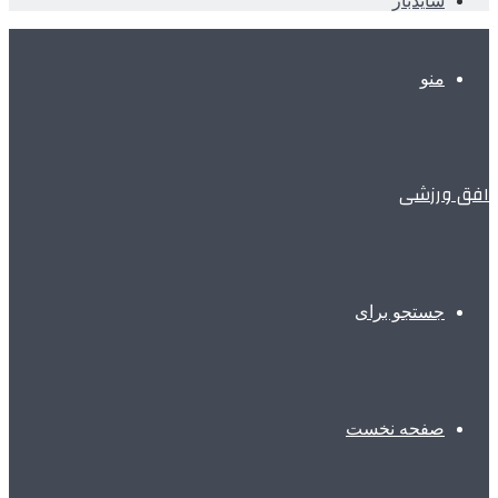
سایدبار
منو
افق ورزشی
جستجو برای
صفحه نخست