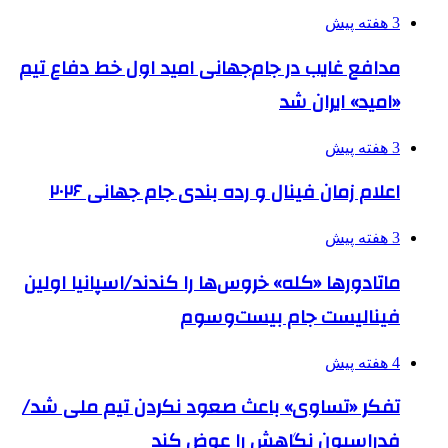
3 هفته پیش
مدافع غایب در جام‌جهانی امید اول خط دفاع تیم
«امید» ایران شد
3 هفته پیش
اعلام زمان فینال و رده بندی جام جهانی ۲۰۲۶
3 هفته پیش
ماتادورها «کله» خروس‌ها را کندند/اسپانیا اولین
فینالیست جام بیست‌وسوم
4 هفته پیش
تفکر «تساوی» باعث صعود نکردن تیم ملی شد/
فدراسیون نگاهش را عوض کند