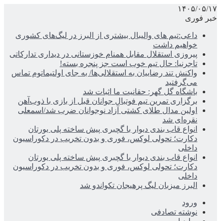
۱۴۰۵/۰۵/۱۷
خبر فوری
داعی:تیم های والیبال بیشتری از البرز در لیگ‌های کشوری
خواهیم داشت
پیروزی استقلال مقابل همنام خوزستانی در دیداری تدارکاتی
تاجرنیا: حال تیم خوب است جز پنجره بسته!
واکنش تند رضاییان به استقلالی‌ها/ به جای اولتیماتوم تماس
می‌گرفتید
باشگاه گل گهر: حقانیت ما اثبات شد
برگزاری تمرین تیم فوتبال جوانان قبل از بازی با ذوب‌آهن
اولین مدال طلای کشتی آزاد نوجوانان ضرب شد/اسمعلی
نقره‌ای شد
انواع قاب بندی دیوار با گچبری پیش ساخته پلی یورتان
دکارت؛ تحولی لوکس، فوری و بدون تخریب در دکوراسیون
داخلی
انواع قاب بندی دیوار با گچبری پیش ساخته پلی یورتان
دکارت؛ تحولی لوکس، فوری و بدون تخریب در دکوراسیون
داخلی
البرز میزبان لیگ پرهیجان تکواندو شد
ورود
نوشته تصادفی