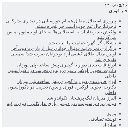
۱۴۰۵/۰۵/۱۶
خبر فوری
پیروزی استقلال مقابل همنام خوزستانی در دیداری تدارکاتی
تاجرنیا: حال تیم خوب است جز پنجره بسته!
واکنش تند رضاییان به استقلالی‌ها/ به جای اولتیماتوم تماس
می‌گرفتید
باشگاه گل گهر: حقانیت ما اثبات شد
برگزاری تمرین تیم فوتبال جوانان قبل از بازی با ذوب‌آهن
اولین مدال طلای کشتی آزاد نوجوانان ضرب شد/اسمعلی
نقره‌ای شد
انواع قاب بندی دیوار با گچبری پیش ساخته پلی یورتان
دکارت؛ تحولی لوکس، فوری و بدون تخریب در دکوراسیون
داخلی
انواع قاب بندی دیوار با گچبری پیش ساخته پلی یورتان
دکارت؛ تحولی لوکس، فوری و بدون تخریب در دکوراسیون
داخلی
البرز میزبان لیگ پرهیجان تکواندو شد
دومین برد پرسپولیس در دومین بازی تدارکاتی اردوی ترکیه
ورود
نوشته تصادفی
سایدبار