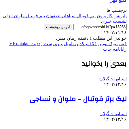
منبع:مهر
برچسب ها
پاتریس کارترون
تیم فوتبال سپاهان اصفهان
تیم فوتبال ملوان انزلی
نشست خبری
آدرس رونوشت
۱۴۰۲/۱۱/۱۸
خواندن این مطلب 1 دقیقه زمان میبرد
فیس بوک
توییتر (X)
لینکدین
‫تامبلر
‫پین‌ترست
‫رددیت
‫VKontakte
رایانامه
چاپ
بعدی را بخوانید
استانها > گیلان
۱۴۰۲/۱۲/۱۶
لیگ برتر فوتبال – ملوان و نساجی
استانها > گیلان
۱۴۰۲/۱۲/۱۶