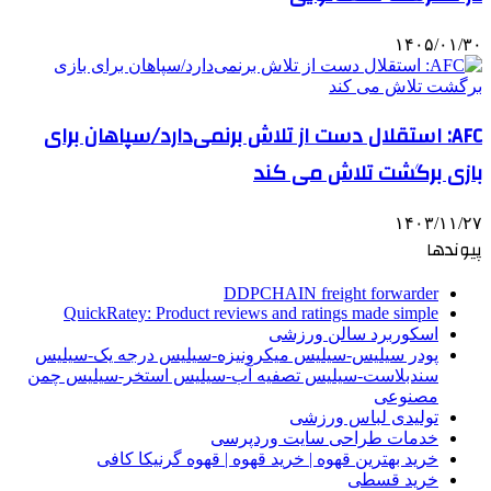
۱۴۰۵/۰۱/۳۰
AFC: استقلال دست از تلاش برنمی‌دارد/سپاهان برای
بازی برگشت تلاش می کند
۱۴۰۳/۱۱/۲۷
پیوندها
DDPCHAIN freight forwarder
QuickRatey: Product reviews and ratings made simple
اسکوربرد سالن ورزشی
پودر سیلیس-سیلیس میکرونیزه-سیلیس درجه یک-سیلیس
سندبلاست-سیلیس تصفیه آب-سیلیس استخر-سیلیس چمن
مصنوعی
تولیدی لباس ورزشی
خدمات طراحی سایت وردپرسی
خرید بهترین قهوه | خرید قهوه | قهوه گرنیکا کافی
خرید قسطی