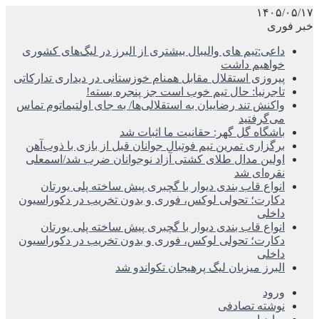
۱۴۰۵/۰۵/۱۷
خبر فوری
داعی:تیم های والیبال بیشتری از البرز در لیگ‌های کشوری
خواهیم داشت
پیروزی استقلال مقابل همنام خوزستانی در دیداری تدارکاتی
تاجرنیا: حال تیم خوب است جز پنجره بسته!
واکنش تند رضاییان به استقلالی‌ها/ به جای اولتیماتوم تماس
می‌گرفتید
باشگاه گل گهر: حقانیت ما اثبات شد
برگزاری تمرین تیم فوتبال جوانان قبل از بازی با ذوب‌آهن
اولین مدال طلای کشتی آزاد نوجوانان ضرب شد/اسمعلی
نقره‌ای شد
انواع قاب بندی دیوار با گچبری پیش ساخته پلی یورتان
دکارت؛ تحولی لوکس، فوری و بدون تخریب در دکوراسیون
داخلی
انواع قاب بندی دیوار با گچبری پیش ساخته پلی یورتان
دکارت؛ تحولی لوکس، فوری و بدون تخریب در دکوراسیون
داخلی
البرز میزبان لیگ پرهیجان تکواندو شد
ورود
نوشته تصادفی