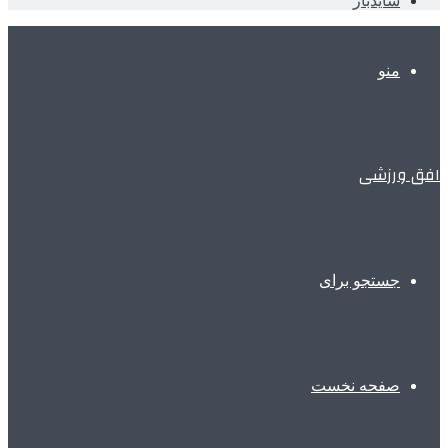
سایدبار
منو
افق ورزشی
جستجو برای
صفحه نخست