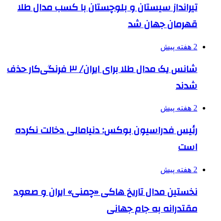
تیرانداز سیستان و بلوچستان با کسب مدال طلا
قهرمان جهان شد
2 هفته پیش
شانس یک مدال طلا برای ایران/ ۳ فرنگی‌کار حذف
شدند
2 هفته پیش
رئیس فدراسیون بوکس: دنیامالی دخالت نکرده
است
2 هفته پیش
نخستین مدال تاریخ هاکی «چمنی» ایران و صعود
مقتدرانه به جام جهانی