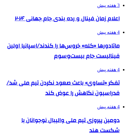
3 هفته پیش
اعلام زمان فینال و رده بندی جام جهانی ۲۰۲۶
4 هفته پیش
ماتادورها «کله» خروس‌ها را کندند/اسپانیا اولین
فینالیست جام بیست‌وسوم
4 هفته پیش
تفکر «تساوی» باعث صعود نکردن تیم ملی شد/
فدراسیون نگاهش را عوض کند
4 هفته پیش
دومین پیروزی تیم ملی والیبال نوجوانان با
شکست هند