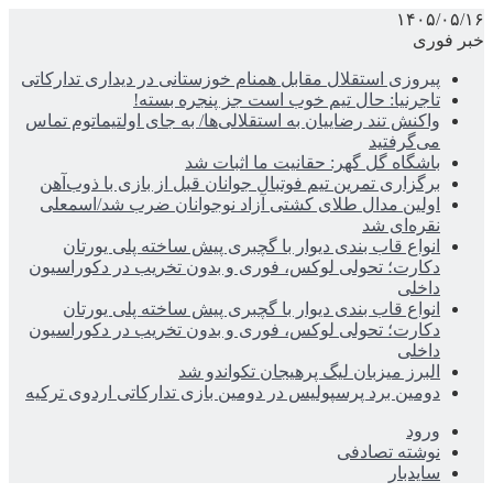
۱۴۰۵/۰۵/۱۶
خبر فوری
پیروزی استقلال مقابل همنام خوزستانی در دیداری تدارکاتی
تاجرنیا: حال تیم خوب است جز پنجره بسته!
واکنش تند رضاییان به استقلالی‌ها/ به جای اولتیماتوم تماس
می‌گرفتید
باشگاه گل گهر: حقانیت ما اثبات شد
برگزاری تمرین تیم فوتبال جوانان قبل از بازی با ذوب‌آهن
اولین مدال طلای کشتی آزاد نوجوانان ضرب شد/اسمعلی
نقره‌ای شد
انواع قاب بندی دیوار با گچبری پیش ساخته پلی یورتان
دکارت؛ تحولی لوکس، فوری و بدون تخریب در دکوراسیون
داخلی
انواع قاب بندی دیوار با گچبری پیش ساخته پلی یورتان
دکارت؛ تحولی لوکس، فوری و بدون تخریب در دکوراسیون
داخلی
البرز میزبان لیگ پرهیجان تکواندو شد
دومین برد پرسپولیس در دومین بازی تدارکاتی اردوی ترکیه
ورود
نوشته تصادفی
سایدبار