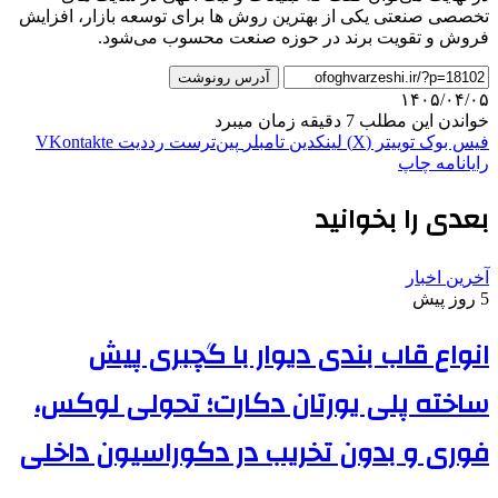
تخصصی صنعتی یکی از بهترین روش ها برای توسعه بازار، افزایش
فروش و تقویت برند در حوزه صنعت محسوب می‌شود.
آدرس رونوشت
۱۴۰۵/۰۴/۰۵
خواندن این مطلب 7 دقیقه زمان میبرد
فیس بوک
توییتر (X)
لینکدین
‫تامبلر
‫پین‌ترست
‫رددیت
‫VKontakte
رایانامه
چاپ
بعدی را بخوانید
آخرین اخبار
5 روز پیش
انواع قاب بندی دیوار با گچبری پیش
ساخته پلی یورتان دکارت؛ تحولی لوکس،
فوری و بدون تخریب در دکوراسیون داخلی