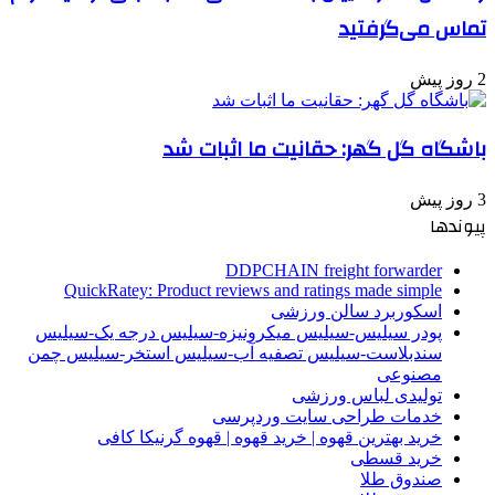
تماس می‌گرفتید
2 روز پیش
باشگاه گل گهر: حقانیت ما اثبات شد
3 روز پیش
پیوندها
DDPCHAIN freight forwarder
QuickRatey: Product reviews and ratings made simple
اسکوربرد سالن ورزشی
پودر سیلیس-سیلیس میکرونیزه-سیلیس درجه یک-سیلیس
سندبلاست-سیلیس تصفیه آب-سیلیس استخر-سیلیس چمن
مصنوعی
تولیدی لباس ورزشی
خدمات طراحی سایت وردپرسی
خرید بهترین قهوه | خرید قهوه | قهوه گرنیکا کافی
خرید قسطی
صندوق طلا