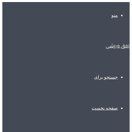
منو
افق ورزشی
جستجو برای
صفحه نخست