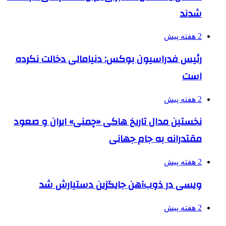
شدند
2 هفته پیش
رئیس فدراسیون بوکس: دنیامالی دخالت نکرده
است
2 هفته پیش
نخستین مدال تاریخ هاکی «چمنی» ایران و صعود
مقتدرانه به جام جهانی
2 هفته پیش
ویسی در ذوب‌آهن جایگزین دستیارش شد
2 هفته پیش