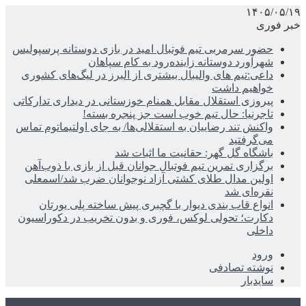
۱۴۰۵/۰۵/۱۹
خبر فوری
حضور سرمربی تیم فوتبال امید در بازی دوستانه پرسپولیس
شهرآورد دوستانه زاینده‌رود به کام سپاهان
داعی:تیم های والیبال بیشتری از البرز در لیگ‌های کشوری
خواهیم داشت
پیروزی استقلال مقابل همنام خوزستانی در دیداری تدارکاتی
تاجرنیا: حال تیم خوب است جز پنجره بسته!
واکنش تند رضاییان به استقلالی‌ها/ به جای اولتیماتوم تماس
می‌گرفتید
باشگاه گل گهر: حقانیت ما اثبات شد
برگزاری تمرین تیم فوتبال جوانان قبل از بازی با ذوب‌آهن
اولین مدال طلای کشتی آزاد نوجوانان ضرب شد/اسمعلی
نقره‌ای شد
انواع قاب بندی دیوار با گچبری پیش ساخته پلی یورتان
دکارت؛ تحولی لوکس، فوری و بدون تخریب در دکوراسیون
داخلی
ورود
نوشته تصادفی
سایدبار