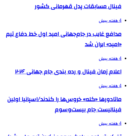
فینال مسابقات پدل قهرمانی کشور
4 هفته پیش
مدافع غایب در جام‌جهانی امید اول خط دفاع تیم
«امید» ایران شد
4 هفته پیش
اعلام زمان فینال و رده بندی جام جهانی ۲۰۲۶
4 هفته پیش
ماتادورها «کله» خروس‌ها را کندند/اسپانیا اولین
فینالیست جام بیست‌وسوم
4 هفته پیش