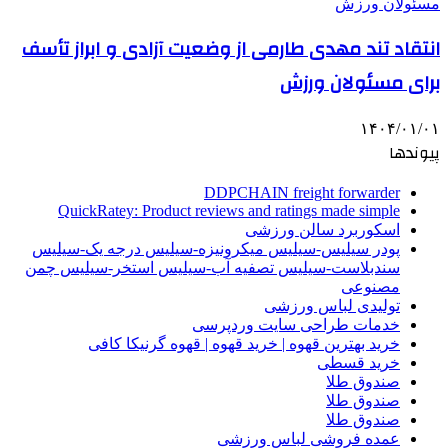
انتقاد تند مهدی طارمی از وضعیت آزادی و ابراز تأسف
برای مسئولان ورزش
۱۴۰۴/۰۱/۰۱
پیوندها
DDPCHAIN freight forwarder
QuickRatey: Product reviews and ratings made simple
اسکوربرد سالن ورزشی
پودر سیلیس-سیلیس میکرونیزه-سیلیس درجه یک-سیلیس
سندبلاست-سیلیس تصفیه آب-سیلیس استخر-سیلیس چمن
مصنوعی
تولیدی لباس ورزشی
خدمات طراحی سایت وردپرسی
خرید بهترین قهوه | خرید قهوه | قهوه گرنیکا کافی
خرید قسطی
صندوق طلا
صندوق طلا
صندوق طلا
عمده فروشی لباس ورزشی