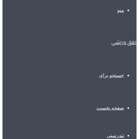
منو
افق ورزشی
جستجو برای
صفحه نخست
تندرستی