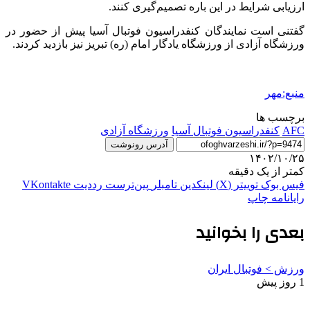
ارزیابی شرایط در این باره تصمیم‌گیری کنند.
گفتنی است نمایندگان کنفدراسیون فوتبال آسیا پیش از حضور در
ورزشگاه آزادی از ورزشگاه یادگار امام (ره) تبریز نیز بازدید کردند.
منبع:مهر
برچسب ها
AFC
کنفدراسیون فوتبال آسیا
ورزشگاه آزادی
آدرس رونوشت
۱۴۰۲/۱۰/۲۵
کمتر از یک دقیقه
فیس بوک
توییتر (X)
لینکدین
‫تامبلر
‫پین‌ترست
‫رددیت
‫VKontakte
رایانامه
چاپ
بعدی را بخوانید
ورزش > فوتبال ایران
1 روز پیش