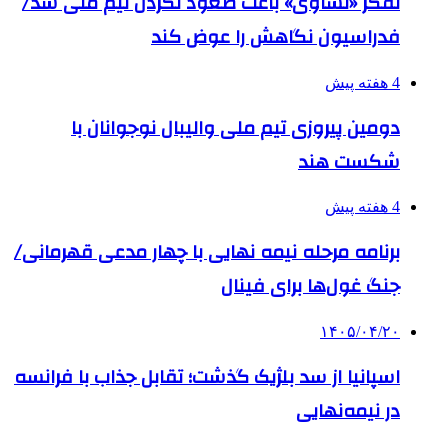
تفکر «تساوی» باعث صعود نکردن تیم ملی شد/
فدراسیون نگاهش را عوض کند
4 هفته پیش
دومین پیروزی تیم ملی والیبال نوجوانان با
شکست هند
4 هفته پیش
برنامه مرحله نیمه نهایی با چهار مدعی قهرمانی/
جنگ غول‌ها برای فینال
۱۴۰۵/۰۴/۲۰
اسپانیا از سد بلژیک گذشت؛ تقابل جذاب با فرانسه
در نیمه‌نهایی