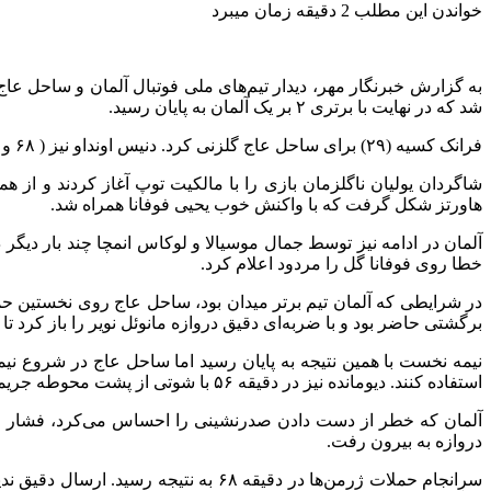
خواندن این مطلب 2 دقیقه زمان میبرد
شد که در نهایت با برتری ۲ بر یک آلمان به پایان رسید.
فرانک کسیه (۲۹) برای ساحل عاج گلزنی کرد. دنیس اونداو نیز ( ۶۸ و ۴+۹۰) هر دو گل آلمان را به ثمر رساند.
هاورتز شکل گرفت که با واکنش خوب یحیی فوفانا همراه شد.
خطا روی فوفانا گل را مردود اعلام کرد.
برگشتی حاضر بود و با ضربه‌ای دقیق دروازه مانوئل نویر را باز کرد تا 
استفاده کنند. دیومانده نیز در دقیقه ۵۶ با شوتی از پشت محوطه جریمه دروازه آلمان را تهدید کرد.
دروازه به بیرون رفت.
سرانجام حملات ژرمن‌ها در دقیقه ۶۸ ب