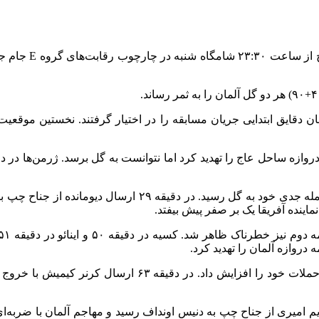
در شرایطی که آلمان تیم برتر میدان بود، ساحل عاج روی نخست
نماینده آفریقا یک بر صفر پیش بیفتد.
آلمان که خطر از دست دادن صدرنشینی را احساس می‌کرد، فشار 
ه نتیجه رسید. ارسال دقیق ندیم امیری از جناح چپ به دنیس اونداف رسید و مهاجم آل