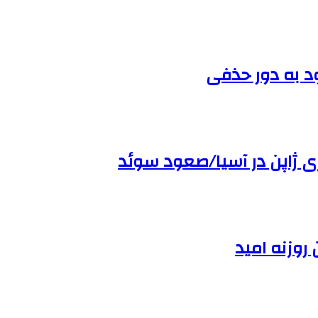
د به دور حذفی
روزنه امید