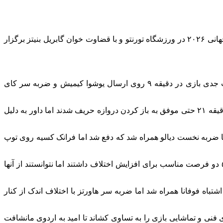
به گزارش خبرنگار مهر، دیدار تیم‌های ملی فوتبال آلمان و ساحل عاج از ساعت ۲۳:۳۰ شامگاه شنبه در چارچوب رقابت‌های گروه E جام جهانی ۲۰۲۶ در ورزشگاه تورنتو و با قضاوت خوان گابریل بنیتز برگزار
شاگردان یولیان ناگلزمان بازی را با مالکیت توپ آغاز کردند و از همان دقایق ابتدایی جریان مسابقه را در اختیار گرفتند. نخستین موقعیت جدی بازی در دقیقه ۹ روی ارسال یوشوا کیمیش و ضربه سر کای
آلمان در ادامه نیز توسط جمال موسیالا و لوکاس انمچا چند بار دیگر دروازه ساحل عاج را تهدید کرد اما نتوانست به گل برسد. ژرمن‌ها در دقیقه ۲۱ حتی موفق به باز کردن دروازه حریف شدند اما داور به دلیل
ین حمله جدی خود به گل رسید. در دقیقه ۲۹ ارسال دیومانده از جناح چپ با ضربه نخست دیالو همراه شد که دفع شد اما فرانک کسیه روی توپ
نیمه نخست با همین نتیجه به پایان رسید اما ساحل عاج در شروع نیمه دوم نیز خطرناک ظاهر شد. کسیه در دقیقه ۵۰ و اینائو در دقیقه ۵۱ دو فرصت مناسب برای افزایش اختلاف داشتند اما نتوانستند از آنها
حملات خود را افزایش داد. در دقیقه ۶۳ ارسال کرنر کیمیش با خروج اشتباه فوفانا همراه شد اما ضربه سر هاورتز با اختلاف اندک از کنار
مان با ضربه‌ای فنی و تماشایی بازی را به تساوی کشاند تا امید به اردوی مانشافت