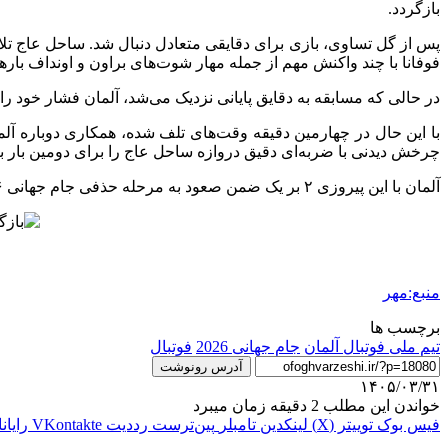
بازگردد.
پس از گل تساوی، بازی برای دقایقی متعادل دنبال شد. ساحل عاج تل
فوفانا با چند واکنش مهم از جمله مهار شوت‌های براون و اونداف بارها
در حالی که مسابقه به دقایق پایانی نزدیک می‌شد، آلمان فشار خود را بیشتر کرد. ندیم امیری در دقیقه ۹۰ می‌توانست گل دوم
با این حال در چهارمین دقیقه وقت‌های تلف شده، همکاری دوباره آ
چرخش دیدنی با ضربه‌ای دقیق دروازه ساحل عاج را برای دومین بار با
آلمان با این پیروزی ۲ بر یک ضمن صعود به مرحله حذفی جام جهانی ۲۰۲۶، بار دیگر شخصیت تیمی خود را به نمایش گذاشت و نشان داد همچنان یکی از مدعیان جدی قهرمانی در این رقابت‌ها به شمار می‌رود.
منبع:مهر
برچسب ها
تیم ملی فوتبال آلمان
جام جهانی 2026
فوتبال
آدرس رونوشت
۱۴۰۵/۰۳/۳۱
خواندن این مطلب 2 دقیقه زمان میبرد
فیس بوک
توییتر (X)
لینکدین
‫تامبلر
‫پین‌ترست
‫رددیت
‫VKontakte
رایان