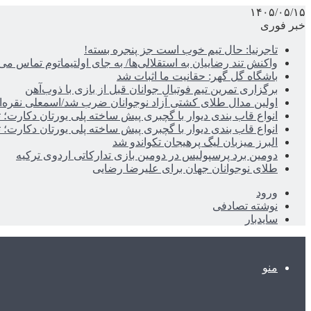
۱۴۰۵/۰۵/۱۵
خبر فوری
تاجرنیا: حال تیم خوب است جز پنجره بسته!
واکنش تند رضاییان به استقلالی‌ها/ به جای اولتیماتوم تماس می‌
باشگاه گل گهر: حقانیت ما اثبات شد
برگزاری تمرین تیم فوتبال جوانان قبل از بازی با ذوب‌آهن
اولین مدال طلای کشتی آزاد نوجوانان ضرب شد/اسمعلی نقره‌
انواع قاب بندی دیوار با گچبری پیش ساخته پلی یورتان دکارت
انواع قاب بندی دیوار با گچبری پیش ساخته پلی یورتان دکارت
البرز میزبان لیگ پرهیجان تکواندو شد
دومین برد پرسپولیس در دومین بازی تدارکاتی اردوی ترکیه
طلای نوجوانان جهان برای علیرضا رضایی
ورود
نوشته تصادفی
سایدبار
منو