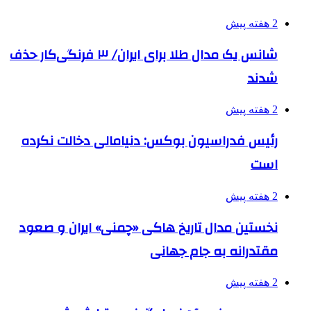
2 هفته پیش
شانس یک مدال طلا برای ایران/ ۳ فرنگی‌کار حذف
شدند
2 هفته پیش
رئیس فدراسیون بوکس: دنیامالی دخالت نکرده
است
2 هفته پیش
نخستین مدال تاریخ هاکی «چمنی» ایران و صعود
مقتدرانه به جام جهانی
2 هفته پیش