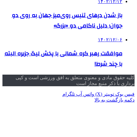
۱۴۰۲/۱۲/۱۲
باز شدن درهای تنیس روی‌میز جهان به روی دو
جوان؛ دلیل ناکامی دو «بزرگ»
۱۴۰۲/۱۲/۰۶
موافقت رهبر کره شمالی با پخش لیگ جزیره البته
با چند شرط!
کلیه حقوق مادی و معنوی متعلق به افق ورزشی است و کپی
برداری با ذکر منبع مجاز است
فیس بوک
توییتر (X)
واتس آپ
تلگرام
دکمه بازگشت به بالا