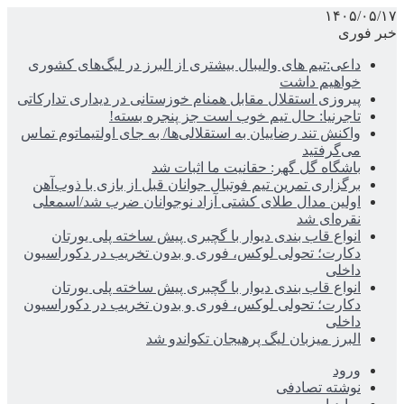
۱۴۰۵/۰۵/۱۷
خبر فوری
داعی:تیم های والیبال بیشتری از البرز در لیگ‌های کشوری
خواهیم داشت
پیروزی استقلال مقابل همنام خوزستانی در دیداری تدارکاتی
تاجرنیا: حال تیم خوب است جز پنجره بسته!
واکنش تند رضاییان به استقلالی‌ها/ به جای اولتیماتوم تماس
می‌گرفتید
باشگاه گل گهر: حقانیت ما اثبات شد
برگزاری تمرین تیم فوتبال جوانان قبل از بازی با ذوب‌آهن
اولین مدال طلای کشتی آزاد نوجوانان ضرب شد/اسمعلی
نقره‌ای شد
انواع قاب بندی دیوار با گچبری پیش ساخته پلی یورتان
دکارت؛ تحولی لوکس، فوری و بدون تخریب در دکوراسیون
داخلی
انواع قاب بندی دیوار با گچبری پیش ساخته پلی یورتان
دکارت؛ تحولی لوکس، فوری و بدون تخریب در دکوراسیون
داخلی
البرز میزبان لیگ پرهیجان تکواندو شد
ورود
نوشته تصادفی