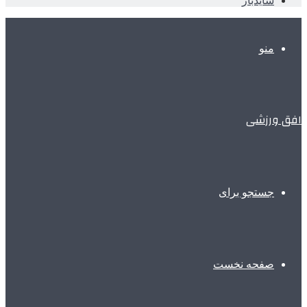
سایدبار
منو
افق ورزشی
جستجو برای
صفحه نخست