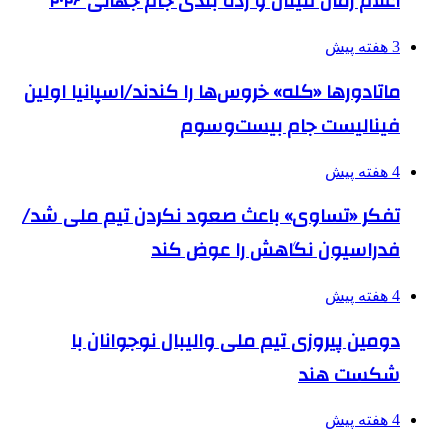
اعلام زمان فینال و رده بندی جام جهانی ۲۰۲۶
3 هفته پیش
ماتادورها «کله» خروس‌ها را کندند/اسپانیا اولین
فینالیست جام بیست‌وسوم
4 هفته پیش
تفکر «تساوی» باعث صعود نکردن تیم ملی شد/
فدراسیون نگاهش را عوض کند
4 هفته پیش
دومین پیروزی تیم ملی والیبال نوجوانان با
شکست هند
4 هفته پیش