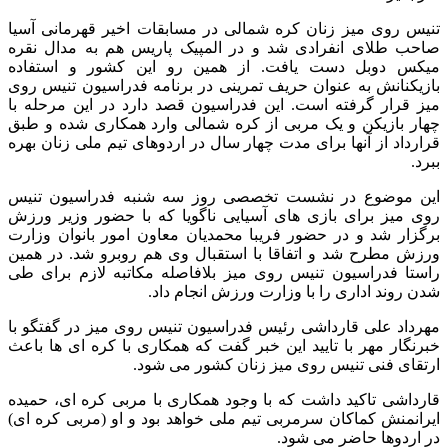
تنیس روی میز زنان کره شمالی در مسابقات اخیر قهرمانی آسیا
صاحب طلای انفرادی شد و در المپیک پاریس هم به مدال نقره
میکس دوبل دست یافت. از همین رو این کشور و استفاده
بازیکنانش به عنوان حریف تمرینی در برنامه فدراسیون تنیس روی
میز قرار گرفته است. این فدراسیون قصد دارد در این مرحله با
چهار بازیکن و یک مربی از کره شمالی وارد همکاری شده و طبق
قرارداد از آنها برای مدت چهار سال در اردوهای تیم ملی زنان بهره
ببرد.
این موضوع در نشست تخصصی روز سه شنبه فدراسیون تنیس
روی میز برای بازی های آسیایی ناگویا که با حضور وزیر ورزش
برگزار شد و در حضور فریبا محمدیان معاون امور بانوان وزارت
ورزش مطرح شد و اتفاقا با استقبال وی هم روبرو شد. در همین
راستا فدراسیون تنیس روی میز بلافاصله مکاتبه لازم برای طی
شدن روند اداری را با وزارت ورزش انجام داد.
مهرداد علی قارداشی رئیس فدراسیون تنیس روی میز در گفتگو با
خبرنگار مهر با تایید این خبر گفت که همکاری با کره ای ها باعث
ارتقای فنی تنیس روی میز زنان کشور می شود.
قارداشی تاکید داشت که با وجود همکاری با مربی کره ای، حمیده
ایرانمنش کماکان سرمربی تیم ملی خواهد بود و او (مربی کره ای)
در اردوها حاضر می شود.