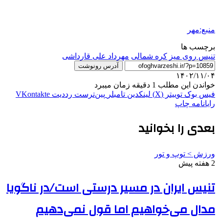
منبع:مهر
برچسب ها
تنیس روی میز
کره شمالی
مهرداد علی قارداشی
آدرس رونوشت
۱۴۰۲/۱۱/۰۴
خواندن این مطلب 1 دقیقه زمان میبرد
فیس بوک
توییتر (X)
لینکدین
‫تامبلر
‫پین‌ترست
‫رددیت
‫VKontakte
رایانامه
چاپ
بعدی را بخوانید
ورزش > توپ و تور
2 هفته پیش
تنیس ایران در مسیر درستی است/در ناگویا
مدال می‌خواهیم اما قول نمی‌دهیم