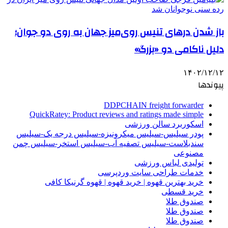
باز شدن درهای تنیس روی‌میز جهان به روی دو جوان؛
دلیل ناکامی دو «بزرگ»
۱۴۰۲/۱۲/۱۲
پیوندها
DDPCHAIN freight forwarder
QuickRatey: Product reviews and ratings made simple
اسکوربرد سالن ورزشی
پودر سیلیس-سیلیس میکرونیزه-سیلیس درجه یک-سیلیس
سندبلاست-سیلیس تصفیه آب-سیلیس استخر-سیلیس چمن
مصنوعی
تولیدی لباس ورزشی
خدمات طراحی سایت وردپرسی
خرید بهترین قهوه | خرید قهوه | قهوه گرنیکا کافی
خرید قسطی
صندوق طلا
صندوق طلا
صندوق طلا