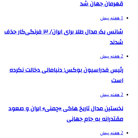
قهرمان جهان شد
1 هفته پیش
شانس یک مدال طلا برای ایران/ ۳ فرنگی‌کار حذف
شدند
2 هفته پیش
رئیس فدراسیون بوکس: دنیامالی دخالت نکرده
است
2 هفته پیش
نخستین مدال تاریخ هاکی «چمنی» ایران و صعود
مقتدرانه به جام جهانی
2 هفته پیش