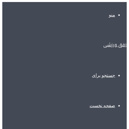
منو
افق ورزشی
جستجو برای
صفحه نخست