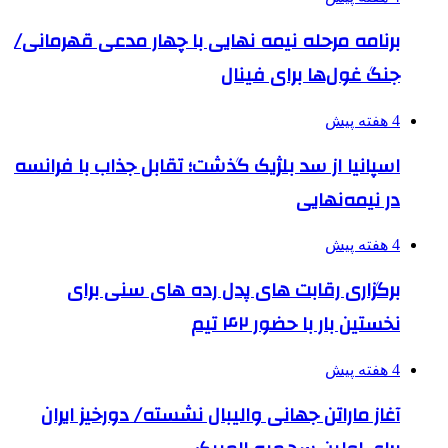
برنامه مرحله نیمه نهایی با چهار مدعی قهرمانی/
جنگ غول‌ها برای فینال
4 هفته پیش
اسپانیا از سد بلژیک گذشت؛ تقابل جذاب با فرانسه
در نیمه‌نهایی
4 هفته پیش
برگزاری رقابت های پدل رده های سنی برای
نخستین بار با حضور ۴۲ تیم
4 هفته پیش
آغاز ماراتن جهانی والیبال نشسته/ دورخیز ایران