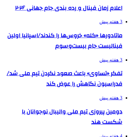
اعلام زمان فینال و رده بندی جام جهانی ۲۰۲۶
3 هفته پیش
ماتادورها «کله» خروس‌ها را کندند/اسپانیا اولین
فینالیست جام بیست‌وسوم
3 هفته پیش
تفکر «تساوی» باعث صعود نکردن تیم ملی شد/
فدراسیون نگاهش را عوض کند
3 هفته پیش
دومین پیروزی تیم ملی والیبال نوجوانان با
شکست هند
4 هفته پیش