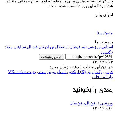
پیش‌تر نیز صحبت‌هایی مبنی بر معاوضه او با صالح حردانی منتشر
شده بود که این پرونده بسته شده است.
انتهای پیام
منبع:ایسنا
برچسب ها
استانی-ورزشی
تيم فوتبال استقلال تهران
تيم فوتبال سپاهان
میلاد
زکی‌پور
آدرس رونوشت
۱۴۰۲/۱۱/۰۳
خواندن این مطلب 1 دقیقه زمان میبرد
فیس بوک
توییتر (X)
لینکدین
‫تامبلر
‫پین‌ترست
‫رددیت
‫VKontakte
رایانامه
چاپ
بعدی را بخوانید
ورزشی > فوتبال، فوتسال
۱۴۰۴/۰۱/۱۰