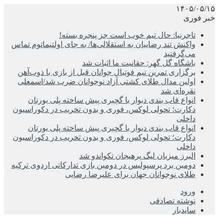
۱۴۰۵/۰۵/۱۵
خبر فوری
تاجرنیا: حال تیم خوب است جز پنجره بسته!
واکنش تند رضاییان به استقلالی‌ها/ به جای اولتیماتوم تماس
می‌گرفتید
باشگاه گل گهر: حقانیت ما اثبات شد
برگزاری تمرین تیم فوتبال جوانان قبل از بازی با ذوب‌آهن
اولین مدال طلای کشتی آزاد نوجوانان ضرب شد/اسمعلی
نقره‌ای شد
انواع قاب بندی دیوار با گچبری پیش ساخته پلی یورتان
دکارت؛ تحولی لوکس، فوری و بدون تخریب در دکوراسیون
داخلی
انواع قاب بندی دیوار با گچبری پیش ساخته پلی یورتان
دکارت؛ تحولی لوکس، فوری و بدون تخریب در دکوراسیون
داخلی
البرز میزبان لیگ پرهیجان تکواندو شد
دومین برد پرسپولیس در دومین بازی تدارکاتی اردوی ترکیه
طلای نوجوانان جهان برای علیرضا رضایی
ورود
نوشته تصادفی
سایدبار