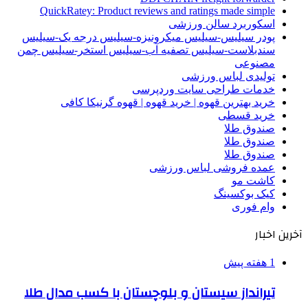
QuickRatey: Product reviews and ratings made simple
اسکوربرد سالن ورزشی
پودر سیلیس-سیلیس میکرونیزه-سیلیس درجه یک-سیلیس
سندبلاست-سیلیس تصفیه آب-سیلیس استخر-سیلیس چمن
مصنوعی
تولیدی لباس ورزشی
خدمات طراحی سایت وردپرسی
خرید بهترین قهوه | خرید قهوه | قهوه گرنیکا کافی
خرید قسطی
صندوق طلا
صندوق طلا
صندوق طلا
عمده فروشی لباس ورزشی
کاشت مو
کیک بوکسینگ
وام فوری
آخرین اخبار
1 هفته پیش
تیرانداز سیستان و بلوچستان با کسب مدال طلا