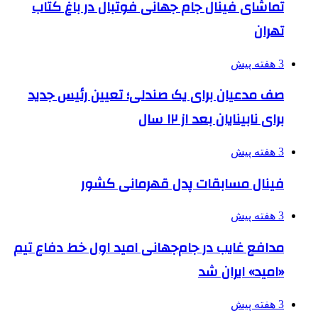
تماشای فینال جام جهانی فوتبال در باغ کتاب
تهران
3 هفته پیش
صف مدعیان برای یک صندلی؛ تعیین رئیس جدید
برای نابینایان بعد از ۱۲ سال
3 هفته پیش
فینال مسابقات پدل قهرمانی کشور
3 هفته پیش
مدافع غایب در جام‌جهانی امید اول خط دفاع تیم
«امید» ایران شد
3 هفته پیش