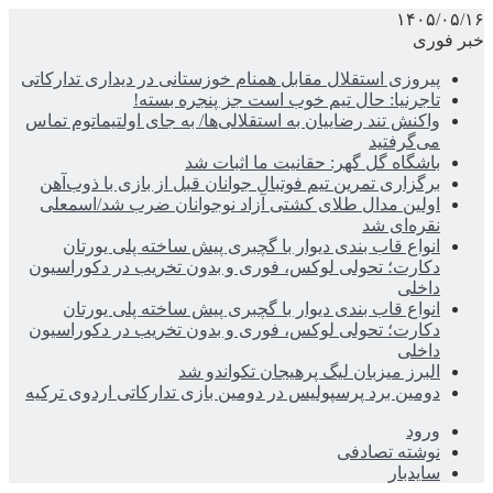
۱۴۰۵/۰۵/۱۶
خبر فوری
پیروزی استقلال مقابل همنام خوزستانی در دیداری تدارکاتی
تاجرنیا: حال تیم خوب است جز پنجره بسته!
واکنش تند رضاییان به استقلالی‌ها/ به جای اولتیماتوم تماس
می‌گرفتید
باشگاه گل گهر: حقانیت ما اثبات شد
برگزاری تمرین تیم فوتبال جوانان قبل از بازی با ذوب‌آهن
اولین مدال طلای کشتی آزاد نوجوانان ضرب شد/اسمعلی
نقره‌ای شد
انواع قاب بندی دیوار با گچبری پیش ساخته پلی یورتان
دکارت؛ تحولی لوکس، فوری و بدون تخریب در دکوراسیون
داخلی
انواع قاب بندی دیوار با گچبری پیش ساخته پلی یورتان
دکارت؛ تحولی لوکس، فوری و بدون تخریب در دکوراسیون
داخلی
البرز میزبان لیگ پرهیجان تکواندو شد
دومین برد پرسپولیس در دومین بازی تدارکاتی اردوی ترکیه
ورود
نوشته تصادفی
سایدبار