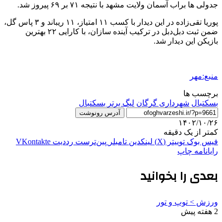
جدولی ها براب آسمان ولایت مشهد با نتیجه ۷۱ بر ۶۹ پیروز شد.
پوریا تقی‌زاده در این دیدار با کسب ۱۱ امتیاز، ۱۱ ریباند و ۳ پاس گل،
ضمن ثبت دبل‌دبل در ترکیب آینده سازان، با کارایی ۲۲ بهترین
بازیکن این دیدار شد.
منبع:مهر
برچسب ها
بسکتبال
شهرداری گرگان
لیگ برتر بسکتبال
آدرس رونوشت
۱۴۰۲/۱۰/۲۶
کمتر از یک دقیقه
فیس بوک
توییتر (X)
لینکدین
‫تامبلر
‫پین‌ترست
‫رددیت
‫VKontakte
رایانامه
چاپ
بعدی را بخوانید
ورزش > توپ و تور
2 هفته پیش