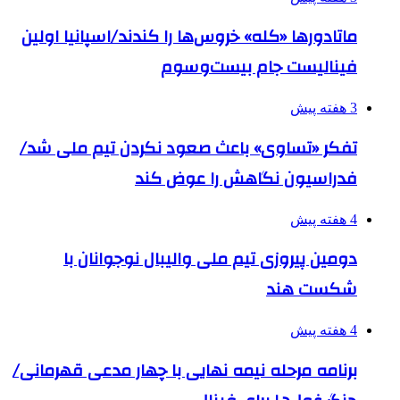
ماتادورها «کله» خروس‌ها را کندند/اسپانیا اولین
فینالیست جام بیست‌وسوم
3 هفته پیش
تفکر «تساوی» باعث صعود نکردن تیم ملی شد/
فدراسیون نگاهش را عوض کند
4 هفته پیش
دومین پیروزی تیم ملی والیبال نوجوانان با
شکست هند
4 هفته پیش
برنامه مرحله نیمه نهایی با چهار مدعی قهرمانی/