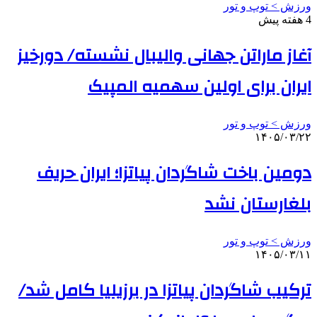
ورزش > توپ و تور
4 هفته پیش
آغاز ماراتن جهانی والیبال نشسته/ دورخیز
ایران برای اولین سهمیه المپیک
ورزش > توپ و تور
۱۴۰۵/۰۳/۲۲
دومین باخت شاگردان پیاتزا؛ ایران حریف
بلغارستان نشد
ورزش > توپ و تور
۱۴۰۵/۰۳/۱۱
ترکیب شاگردان پیاتزا در برزیلیا کامل شد/