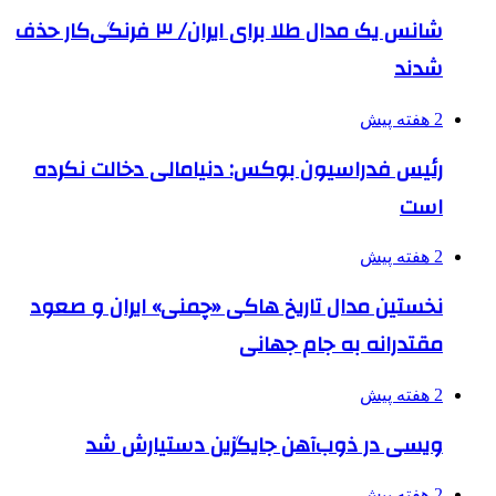
شانس یک مدال طلا برای ایران/ ۳ فرنگی‌کار حذف
شدند
2 هفته پیش
رئیس فدراسیون بوکس: دنیامالی دخالت نکرده
است
2 هفته پیش
نخستین مدال تاریخ هاکی «چمنی» ایران و صعود
مقتدرانه به جام جهانی
2 هفته پیش
ویسی در ذوب‌آهن جایگزین دستیارش شد
2 هفته پیش