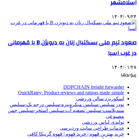
اسلامشهر
۱۴۰۴/۰۹/۲۴
صعود تیم ملی بسکتبال زنان به دیویژن B با قهرمانی
در غرب آسیا
۱۴۰۴/۰۱/۲۸
پیوندها
DDPCHAIN freight forwarder
QuickRatey: Product reviews and ratings made simple
اسکوربرد سالن ورزشی
پودر سیلیس-سیلیس میکرونیزه-سیلیس درجه یک-سیلیس
سندبلاست-سیلیس تصفیه آب-سیلیس استخر-سیلیس چمن
مصنوعی
تولیدی لباس ورزشی
خدمات طراحی سایت وردپرسی
خرید بهترین قهوه | خرید قهوه | قهوه گرنیکا کافی