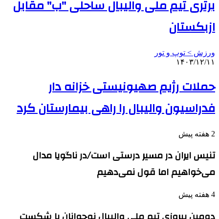
برتری تیم ملی والیبال ساحلی "ب" مقابل
ازبکستان
ورزش > توپ و تور
۱۴۰۳/۱۲/۱۱
حملات رژیم صهیونیستی خزانه دار
فدراسیون والیبال را راهی بیمارستان کرد
2 هفته پیش
تنیس ایران در مسیر درستی است/در ناگویا مدال
می‌خواهیم اما قول نمی‌دهیم
4 هفته پیش
دومین پیروزی تیم ملی والیبال نوجوانان با شکست