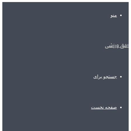
منو
افق ورزشی
جستجو برای
صفحه نخست