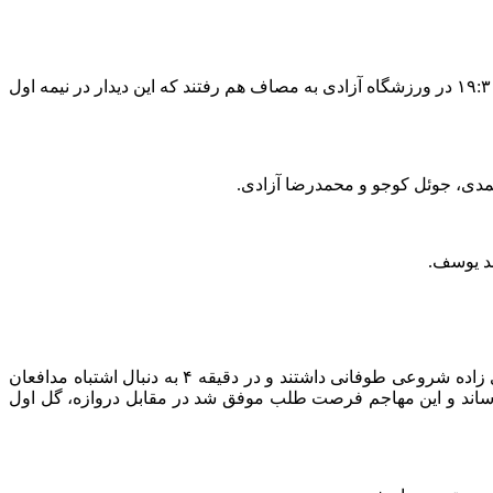
به گزارش خبرنگار مهر، تیم‌های فوتبال استقلال تهران و الشرطه عراق در دور هفتم لیگ نخبگان آسیا، شامگاه دوشنبه ۱۵ بهمن از ساعت ۱۹:۳۰ در ورزشگاه آزادی به مصاف هم رفتند که این دیدار در نیمه اول
مدی، جوئل
کوجو
و محمدرضا آزادی.
هد یوسف.
هر دو تیم در شرایطی پا به این میدان گذاشتند که برای رسیدن به مرحله بعد به سه امتیاز این دیدار نیاز دارند اما شاگردان سهراب بختیاری زاده شروعی طوفانی داشتند و در دقیقه ۴ به دنبال اشتباه مدافعان
رساند و این مهاجم فرصت طلب موفق شد در مقابل دروازه، گل اول