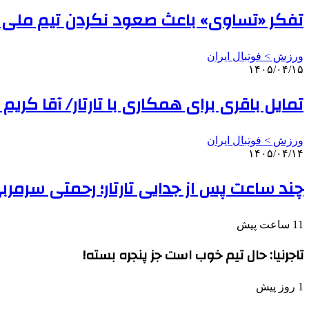
تفکر «تساوی» باعث صعود نکردن تیم ملی
ورزش > فوتبال ایران
۱۴۰۵/۰۴/۱۵
تمایل باقری برای همکاری با تارتار/ آقا کریم
ورزش > فوتبال ایران
۱۴۰۵/۰۴/۱۴
چند ساعت پس از جدایی تارتار؛ رحمتی سرمرب
11 ساعت پیش
تاجرنیا: حال تیم خوب است جز پنجره بسته!
1 روز پیش