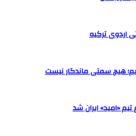
ی اردوی ترکیه
یم؛ هیچ سمتی ماندگار نیست
تیم «امید» ایران شد