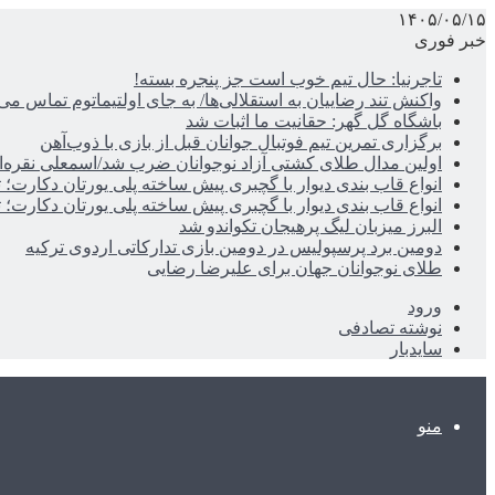
۱۴۰۵/۰۵/۱۵
خبر فوری
تاجرنیا: حال تیم خوب است جز پنجره بسته!
واکنش تند رضاییان به استقلالی‌ها/ به جای اولتیماتوم تماس می‌
باشگاه گل گهر: حقانیت ما اثبات شد
برگزاری تمرین تیم فوتبال جوانان قبل از بازی با ذوب‌آهن
اولین مدال طلای کشتی آزاد نوجوانان ضرب شد/اسمعلی نقره‌
انواع قاب بندی دیوار با گچبری پیش ساخته پلی یورتان دکارت
انواع قاب بندی دیوار با گچبری پیش ساخته پلی یورتان دکارت
البرز میزبان لیگ پرهیجان تکواندو شد
دومین برد پرسپولیس در دومین بازی تدارکاتی اردوی ترکیه
طلای نوجوانان جهان برای علیرضا رضایی
ورود
نوشته تصادفی
سایدبار
منو