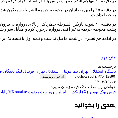
در دقیقه ۲۰ مهاجم الشرطه با یک پاس بلند در آستانه قرار گرفتن در موقعیت تک به تک بود اما خروج به موقع سیدحسین حسینی مانع از رسیدن توپ به او شد.
در دقیقه ۳۵ رامین رضائیان در محوطه جریمه الشرطه سرنگون
به خطا نداشت.
در دقیقه ۴۰ شوت بازیکن الشرطه خطرناک از بالای دروازه 
پشت محوطه جریمه به تیر افقی دروازه برخورد کرد و مقابل سر رضاییا
در ادامه هم تغییری در نتیجه حاصل نداشت و نیمه اول با نتیجه یک بر 
منبع:مهر
برچسب ها
باشگاه استقلال تهران
تیم فوتبال استقلال تهران
فوتبال
لیگ نخبگان فو
آدرس رونوشت
۱۴۰۲/۱۱/۱۴
خواندن این مطلب 2 دقیقه زمان میبرد
فیس بوک
توییتر (X)
لینکدین
‫تامبلر
‫پین‌ترست
‫رددیت
‫VKontakte
رایان
بعدی را بخوانید