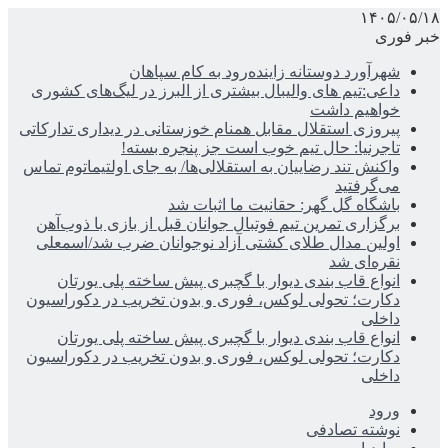
۱۴۰۵/۰۵/۱۸
خبر فوری
شهرآورد دوستانه زاینده‌رود به کام سپاهان
داعی:تیم های والیبال بیشتری از البرز در لیگ‌های کشوری
خواهیم داشت
پیروزی استقلال مقابل همنام خوزستانی در دیداری تدارکاتی
تاجرنیا: حال تیم خوب است جز پنجره بسته!
واکنش تند رضاییان به استقلالی‌ها/ به جای اولتیماتوم تماس
می‌گرفتید
باشگاه گل گهر: حقانیت ما اثبات شد
برگزاری تمرین تیم فوتبال جوانان قبل از بازی با ذوب‌آهن
اولین مدال طلای کشتی آزاد نوجوانان ضرب شد/اسمعلی
نقره‌ای شد
انواع قاب بندی دیوار با گچبری پیش ساخته پلی یورتان
دکارت؛ تحولی لوکس، فوری و بدون تخریب در دکوراسیون
داخلی
انواع قاب بندی دیوار با گچبری پیش ساخته پلی یورتان
دکارت؛ تحولی لوکس، فوری و بدون تخریب در دکوراسیون
داخلی
ورود
نوشته تصادفی