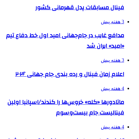
فینال مسابقات پدل قهرمانی کشور
3 هفته پیش
مدافع غایب در جام‌جهانی امید اول خط دفاع تیم
«امید» ایران شد
3 هفته پیش
اعلام زمان فینال و رده بندی جام جهانی ۲۰۲۶
4 هفته پیش
ماتادورها «کله» خروس‌ها را کندند/اسپانیا اولین
فینالیست جام بیست‌وسوم
4 هفته پیش