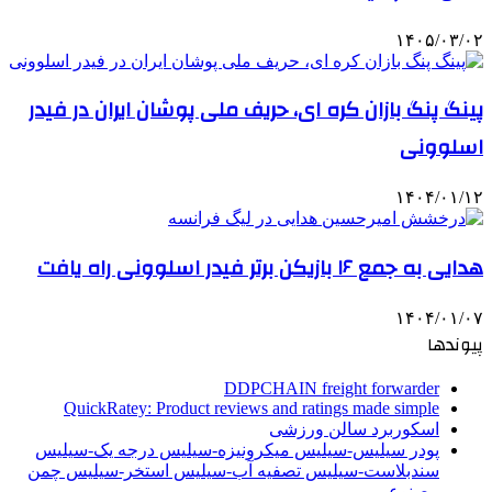
۱۴۰۵/۰۳/۰۲
پینگ پنگ بازان کره ای، حریف ملی پوشان ایران در فیدر
اسلوونی
۱۴۰۴/۰۱/۱۲
هدایی به جمع ۱۶ بازیکن برتر فیدر اسلوونی راه یافت
۱۴۰۴/۰۱/۰۷
پیوندها
DDPCHAIN freight forwarder
QuickRatey: Product reviews and ratings made simple
اسکوربرد سالن ورزشی
پودر سیلیس-سیلیس میکرونیزه-سیلیس درجه یک-سیلیس
سندبلاست-سیلیس تصفیه آب-سیلیس استخر-سیلیس چمن
مصنوعی