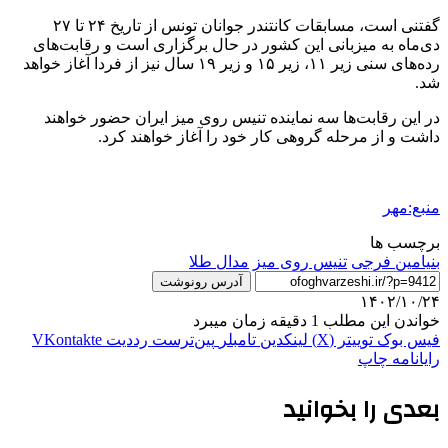
گفتنی است، مسابقات کانتندر جوانان تونس از تاریخ ۲۴ تا ۲۷
دی‌ماه به میزبانی این کشور در حال برگزاری است و رقابت‌های
رده‌های سنی زیر ۱۱، زیر ۱۵ و زیر ۱۹ سال نیز از فردا آغاز خواهد
شد.
در این رقابت‌ها سه نماینده تنیس روی میز ایران حضور خواهند
داشت و از مرحله گروهی کار خود را آغاز خواهند کرد.
منبع:مهر
برچسب ها
بنیامین فرجی
تنیس روی میز
مدال طلا
آدرس رونوشت
۱۴۰۲/۱۰/۲۴
خواندن این مطلب 1 دقیقه زمان میبرد
فیس بوک
توییتر (X)
لینکدین
‫تامبلر
‫پین‌ترست
‫رددیت
‫VKontakte
رایانامه
چاپ
بعدی را بخوانید