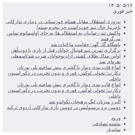
۱۴۰۵/۰۵/۱۶
خبر فوری
پیروزی استقلال مقابل همنام خوزستانی در دیداری تدارکاتی
تاجرنیا: حال تیم خوب است جز پنجره بسته!
واکنش تند رضاییان به استقلالی‌ها/ به جای اولتیماتوم تماس
می‌گرفتید
باشگاه گل گهر: حقانیت ما اثبات شد
برگزاری تمرین تیم فوتبال جوانان قبل از بازی با ذوب‌آهن
اولین مدال طلای کشتی آزاد نوجوانان ضرب شد/اسمعلی
نقره‌ای شد
انواع قاب بندی دیوار با گچبری پیش ساخته پلی یورتان
دکارت؛ تحولی لوکس، فوری و بدون تخریب در دکوراسیون
داخلی
انواع قاب بندی دیوار با گچبری پیش ساخته پلی یورتان
دکارت؛ تحولی لوکس، فوری و بدون تخریب در دکوراسیون
داخلی
البرز میزبان لیگ پرهیجان تکواندو شد
دومین برد پرسپولیس در دومین بازی تدارکاتی اردوی ترکیه
ورود
نوشته تصادفی
سایدبار