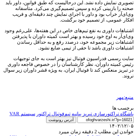
تصویری نمایش داده نشد. این
درحالیست
که طبق قوانین، داور باید
صحنه را بازبینی کرده و سپس تصمیم‌گیری می‌کرد. متأسفانه
وی‌ای‌آر
خراب بود و داور با اجرای نمایش چند دقیقه‌ای و فریب
افکار عمومی، از تصمیم خود برگشت.
اشتباهات داوری به نفع تیم‌های خاص در این هفته‌ها، علی‌رغم وجود
وی‌ای‌آر
به اوج خود رسیده و بهتر است کمیته داوران با پذیرفتن
اشتباهات زیر مجموعه خود، درصدد رفع و به حداقل رساندن
اشتباهات داوری باشد تا حقی از تیمی ضایع نشود.
سایت رسمی فدراسیون فوتبال نیز بهتر است به جای توجیهات
رئیس کمیته داوران، نظر کارشناسان را در خصوص فاجعه داوری
در تبریز منعکس کند تا فوتبال ایران، به ویژه قشر داوران زیر سوال
نروند.
منبع:مهر
برچسب ها
باشگاه تراکتورسازی تبریز
بیانیه
تیم‌فوتبال تراکتور
سیستم VAR
آدرس رونوشت
۱۴۰۲/۱۲/۰۵
خواندن این مطلب 2 دقیقه زمان میبرد