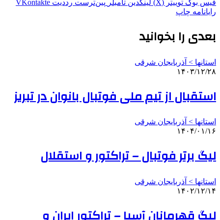
فیس بوک
توییتر (X)
لینکدین
‫تامبلر
‫پین‌ترست
‫رددیت
‫VKontakte
رایانامه
چاپ
بعدی را بخوانید
استانها > آذربایجان شرقی
۱۴۰۳/۱۲/۲۸
استقبال از تیم ملی فوتبال بانوان در تبریز
استانها > آذربایجان شرقی
۱۴۰۴/۰۱/۱۶
لیگ برتر فوتبال – تراکتور و استقلال
استانها > آذربایجان شرقی
۱۴۰۲/۱۲/۱۴
لیگ قهرمانان آسیا – تراکتور ایران و