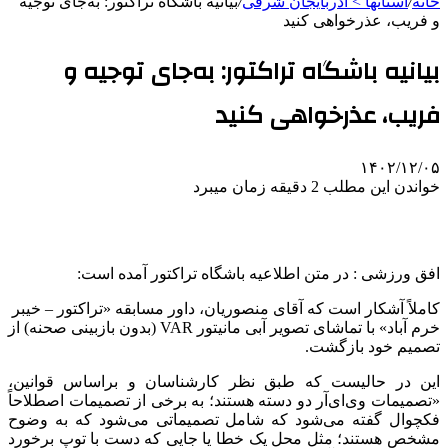
خانه
/
استانها > آذربایجان شرقی
/
بیانیه باشگاه تراکتور: به‌جای توجیه
و فریب، عذرخواهی کنید
بیانیه باشگاه تراکتور: به‌جای توجیه و
فریب، عذرخواهی کنید
۱۴۰۲/۱۲/۰۵
خواندن این مطلب 2 دقیقه زمان میبرد
افق ورزشی : در متن اطلاعیه باشگاه تراکتور آمده است:
کاملاً آشکار است که آقای منصوریان، داور مسابقه «تراکتور – خیبر
خرم آباد» با تماشای تصویر آبی مانیتور VAR (بدون بازبینی صحنه) از
تصمیم خود بازگشت.
این در حالیست که طبق نظر کارشناسان و
براساس
قوانین،
«تصمیمات
وی‌ای‌آر
دو دسته هستند؛ به برخی از تصمیمات اصطلاحاً
فکچوال
گفته می‌شود که شامل تصمیماتی می‌شود که به وضوح
مشخص هستند؛ مثل محل یک خطا یا جایی که دست با توپ برخورد