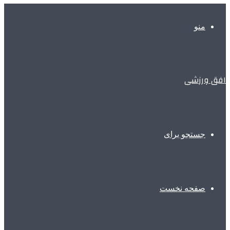
منو
افق ورزشی
جستجو برای
صفحه نخست