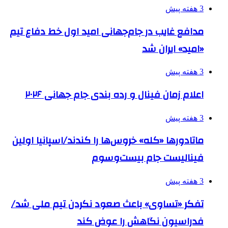
3 هفته پیش
مدافع غایب در جام‌جهانی امید اول خط دفاع تیم
«امید» ایران شد
3 هفته پیش
اعلام زمان فینال و رده بندی جام جهانی ۲۰۲۶
3 هفته پیش
ماتادورها «کله» خروس‌ها را کندند/اسپانیا اولین
فینالیست جام بیست‌وسوم
3 هفته پیش
تفکر «تساوی» باعث صعود نکردن تیم ملی شد/
فدراسیون نگاهش را عوض کند