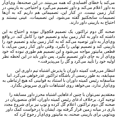
می‌کند یا خطای آفسایدی که همه می‌بینند. در این صحنه‌ها،
وی‌ای‌آر
به داور اعلام می‌کند و داور تصمیم می‌گیرد و احتیاجی به بازبینی در
کنار زمین نیست. در کنار این، تصمیماتی هم داریم که به آن‌ها
تصمیمات
سابجکتیو
گفته می‌شود. این تصمیمات، عینی نیستند و
احتیاج به بازبینی داور دارند.
صحنه گل دوم تراکتور، یک تصمیم
فکچوال
نبوده و احتیاج به این
داشته که داور به کنار زمین بیاید و تصمیم خود را کامل کند. در واقع
وی‌ای‌آر
به داور توصیه می‌کند که به کنار زمین بیاید و تصمیم خود را
بازبینی کند و تصمیم نهایی را بگیرد. وقتی داور کنار زمین می‌آید، با
قطعی مانیتور مواجه می‌شود و این تصمیم هم طوری نبوده که خود
وی‌ای
آر
به جای داور تصمیم بگیرد. پس داور باید در این لحظه نظر
اولیه خود را تأیید می‌کرد و گل را می‌پذیرفت.»
انتظار می‌رفت کمیته داوران با پذیرش اشتباه تیم داوری این
مسابقه، به طور رسمی از باشگاه تراکتور عذرخواهی می‌کرد. اما
متأسفانه رئیس کمیته داوران با استناد به قوانینی که هیچ ارتباطی به
وی‌ای‌آر
ندارد، می‌خواهد روی اشتباهات داوری سرپوش بگذارد.
معتقدیم نمی‌توان با چنین ادعاهایی اشتباه محرز داور مسابقه را
توجیه کرد. برخلاف ادعای رئیس کمیته داوران، آقای منصوریان در
صحنه گل دوم تراکتور، اعلام گل کرده و توپ نیز برای شروع مجدد
بازی در میانه زمین قرار گرفته بود. ایشان با درخواست کمک داور
ویدئویی برای بازبینی صحنه، به مانیتور
وی‌ای‌آر
رجوع کرد که