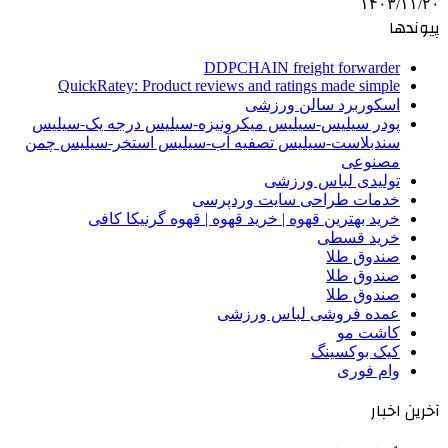
۱۴۰۳/۱۱/۲۰
پیوندها
DDPCHAIN freight forwarder
QuickRatey: Product reviews and ratings made simple
اسکوربرد سالن ورزشی
پودر سیلیس-سیلیس میکرونیزه-سیلیس درجه یک-سیلیس
سندبلاست-سیلیس تصفیه آب-سیلیس استخر-سیلیس چمن
مصنوعی
تولیدی لباس ورزشی
خدمات طراحی سایت وردپرسی
خرید بهترین قهوه | خرید قهوه | قهوه گرنیکا کافی
خرید قسطی
صندوق طلا
صندوق طلا
صندوق طلا
عمده فروشی لباس ورزشی
کاشت مو
کیک بوکسینگ
وام فوری
آخرین اخبار