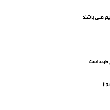
م ملی باشند
م کرده‌است
واز