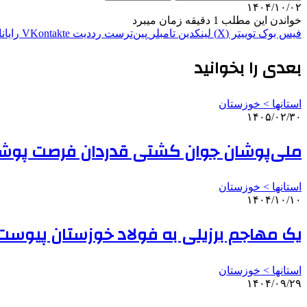
۱۴۰۴/۱۰/۰۲
خواندن این مطلب 1 دقیقه زمان میبرد
فیس بوک
توییتر (X)
لینکدین
‫تامبلر
‫پین‌ترست
‫رددیت
‫VKontakte
رایان
بعدی را بخوانید
استانها > خوزستان
۱۴۰۵/۰۲/۳۰
ملی‌پوشان جوان کشتی قدردان فرصت پوشید
استانها > خوزستان
۱۴۰۴/۱۰/۱۰
یک مهاجم برزیلی به فولاد خوزستان پیوست
استانها > خوزستان
۱۴۰۴/۰۹/۲۹