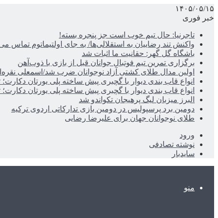
۱۴۰۵/۰۵/۱۵
خبر فوری
تاجرنیا: حال تیم خوب است جز پنجره بسته!
واکنش تند رضاییان به استقلالی‌ها/ به جای اولتیماتوم تماس می‌
باشگاه گل گهر: حقانیت ما اثبات شد
برگزاری تمرین تیم فوتبال جوانان قبل از بازی با ذوب‌آهن
اولین مدال طلای کشتی آزاد نوجوانان ضرب شد/اسمعلی نقره‌
انواع قاب بندی دیوار با گچبری پیش ساخته پلی یورتان دکارت
انواع قاب بندی دیوار با گچبری پیش ساخته پلی یورتان دکارت
البرز میزبان لیگ پرهیجان تکواندو شد
دومین برد پرسپولیس در دومین بازی تدارکاتی اردوی ترکیه
طلای نوجوانان جهان برای علیرضا رضایی
ورود
نوشته تصادفی
سایدبار
منو