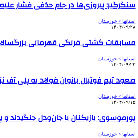
سنگرگیر: پیروزی‌ها در جام حذفی فشار علیه
استانها > خوزستان
۱۴۰۴/۰۹/۲۸
مسابقات کشتی فرنگی قهرمانی بزرگسالان 
استانها > خوزستان
۱۴۰۴/۰۹/۲۳
صعود تیم فوتبال بانوان فولاد به پلی آف ن
استانها > خوزستان
۱۴۰۴/۰۹/۱۵
پورموسوی: بازیکنان با جان‌ودل جنگیدند و پ
استانها > خوزستان