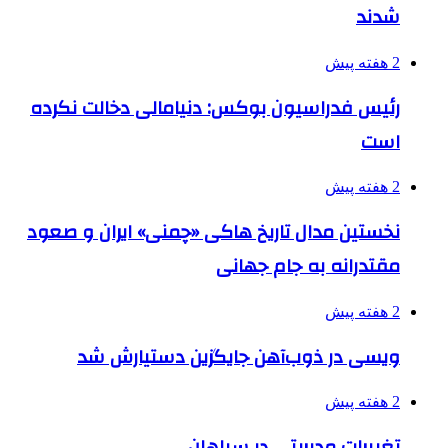
شدند
2 هفته پیش
رئیس فدراسیون بوکس: دنیامالی دخالت نکرده
است
2 هفته پیش
نخستین مدال تاریخ هاکی «چمنی» ایران و صعود
مقتدرانه به جام جهانی
2 هفته پیش
ویسی در ذوب‌آهن جایگزین دستیارش شد
2 هفته پیش
تغییرات مدیریتی در سپاهان