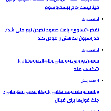
فینالیست جام بیست‌وسوم
4 هفته پیش
تفکر «تساوی» باعث صعود نکردن تیم ملی شد/
فدراسیون نگاهش را عوض کند
4 هفته پیش
دومین پیروزی تیم ملی والیبال نوجوانان با
شکست هند
4 هفته پیش
برنامه مرحله نیمه نهایی با چهار مدعی قهرمانی/
جنگ غول‌ها برای فینال