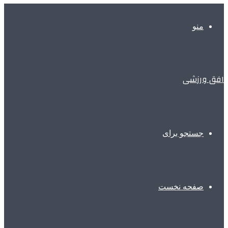
منو
افق ورزشی
جستجو برای
صفحه نخست