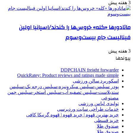
3 هفته پیش
ماتادورها «کله» خروس‌ها را کندند/اسپانیا اولین
فینالیست جام بیست‌وسوم
3 هفته پیش
پیوندها
DDPCHAIN freight forwarder
QuickRatey: Product reviews and ratings made simple
اسکوربرد سالن ورزشی
پودر سیلیس-سیلیس میکرونیزه-سیلیس درجه یک-سیلیس
سندبلاست-سیلیس تصفیه آب-سیلیس استخر-سیلیس چمن
مصنوعی
تولیدی لباس ورزشی
خدمات طراحی سایت وردپرسی
خرید بهترین قهوه | خرید قهوه | قهوه گرنیکا کافی
خرید قسطی
صندوق طلا
صندوق طلا