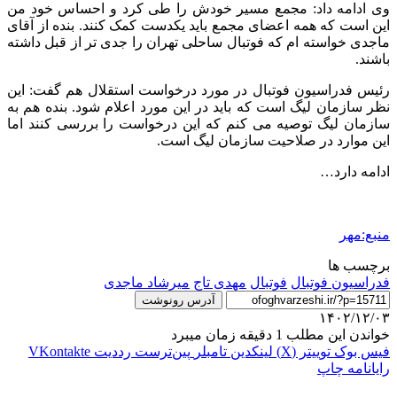
وی ادامه داد: مجمع مسیر خودش را طی کرد و احساس خود من
این است که همه اعضای مجمع باید یکدست کمک کنند. بنده از آقای
ماجدی خواسته ام که فوتبال ساحلی تهران را جدی تر از قبل داشته
باشند.
رئیس فدراسیون فوتبال در مورد درخواست استقلال هم گفت: این
نظر سازمان لیگ است که باید در این مورد اعلام شود. بنده هم به
سازمان لیگ توصیه می کنم که این درخواست را بررسی کنند اما
این موارد در صلاحیت سازمان لیگ است.
ادامه دارد…
منبع:مهر
برچسب ها
فدراسیون فوتبال
فوتبال
مهدی تاج
میرشاد ماجدی
آدرس رونوشت
۱۴۰۲/۱۲/۰۳
خواندن این مطلب 1 دقیقه زمان میبرد
فیس بوک
توییتر (X)
لینکدین
‫تامبلر
‫پین‌ترست
‫رددیت
‫VKontakte
رایانامه
چاپ