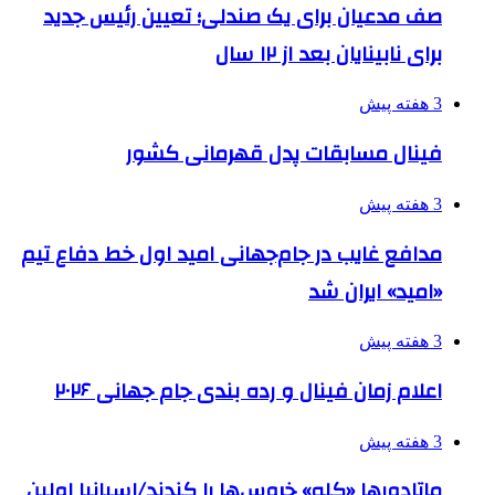
صف مدعیان برای یک صندلی؛ تعیین رئیس جدید
برای نابینایان بعد از ۱۲ سال
3 هفته پیش
فینال مسابقات پدل قهرمانی کشور
3 هفته پیش
مدافع غایب در جام‌جهانی امید اول خط دفاع تیم
«امید» ایران شد
3 هفته پیش
اعلام زمان فینال و رده بندی جام جهانی ۲۰۲۶
3 هفته پیش
ماتادورها «کله» خروس‌ها را کندند/اسپانیا اولین