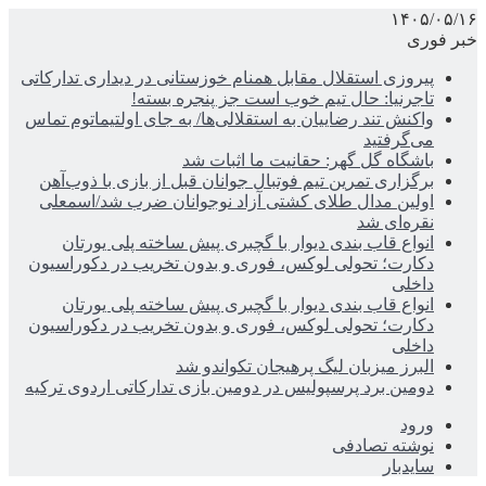
۱۴۰۵/۰۵/۱۶
خبر فوری
پیروزی استقلال مقابل همنام خوزستانی در دیداری تدارکاتی
تاجرنیا: حال تیم خوب است جز پنجره بسته!
واکنش تند رضاییان به استقلالی‌ها/ به جای اولتیماتوم تماس
می‌گرفتید
باشگاه گل گهر: حقانیت ما اثبات شد
برگزاری تمرین تیم فوتبال جوانان قبل از بازی با ذوب‌آهن
اولین مدال طلای کشتی آزاد نوجوانان ضرب شد/اسمعلی
نقره‌ای شد
انواع قاب بندی دیوار با گچبری پیش ساخته پلی یورتان
دکارت؛ تحولی لوکس، فوری و بدون تخریب در دکوراسیون
داخلی
انواع قاب بندی دیوار با گچبری پیش ساخته پلی یورتان
دکارت؛ تحولی لوکس، فوری و بدون تخریب در دکوراسیون
داخلی
البرز میزبان لیگ پرهیجان تکواندو شد
دومین برد پرسپولیس در دومین بازی تدارکاتی اردوی ترکیه
ورود
نوشته تصادفی
سایدبار