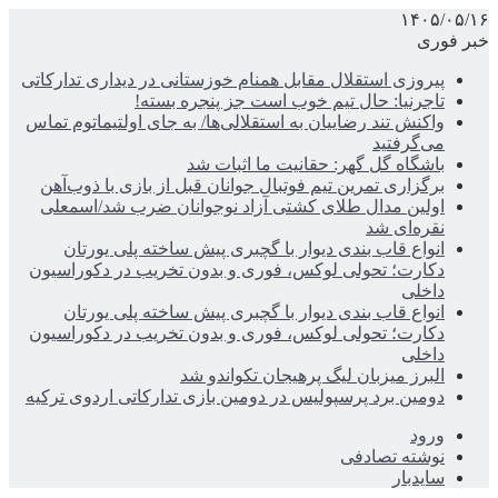
۱۴۰۵/۰۵/۱۶
خبر فوری
پیروزی استقلال مقابل همنام خوزستانی در دیداری تدارکاتی
تاجرنیا: حال تیم خوب است جز پنجره بسته!
واکنش تند رضاییان به استقلالی‌ها/ به جای اولتیماتوم تماس
می‌گرفتید
باشگاه گل گهر: حقانیت ما اثبات شد
برگزاری تمرین تیم فوتبال جوانان قبل از بازی با ذوب‌آهن
اولین مدال طلای کشتی آزاد نوجوانان ضرب شد/اسمعلی
نقره‌ای شد
انواع قاب بندی دیوار با گچبری پیش ساخته پلی یورتان
دکارت؛ تحولی لوکس، فوری و بدون تخریب در دکوراسیون
داخلی
انواع قاب بندی دیوار با گچبری پیش ساخته پلی یورتان
دکارت؛ تحولی لوکس، فوری و بدون تخریب در دکوراسیون
داخلی
البرز میزبان لیگ پرهیجان تکواندو شد
دومین برد پرسپولیس در دومین بازی تدارکاتی اردوی ترکیه
ورود
نوشته تصادفی
سایدبار