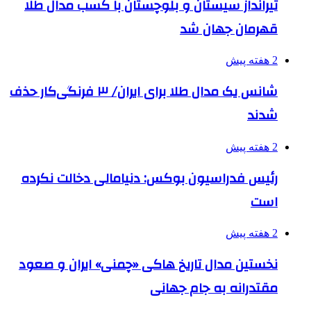
تیرانداز سیستان و بلوچستان با کسب مدال طلا
قهرمان جهان شد
2 هفته پیش
شانس یک مدال طلا برای ایران/ ۳ فرنگی‌کار حذف
شدند
2 هفته پیش
رئیس فدراسیون بوکس: دنیامالی دخالت نکرده
است
2 هفته پیش
نخستین مدال تاریخ هاکی «چمنی» ایران و صعود
مقتدرانه به جام جهانی