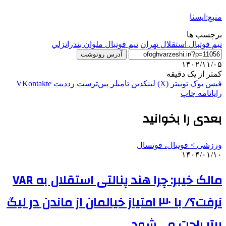
منبع:ایسنا
برچسب ها
تيم فوتبال استقلال تهران
تيم فوتبال ملوان بندرانزلي
آدرس رونوشت
۱۴۰۲/۱۱/۰۵
کمتر از یک دقیقه
فیس بوک
توییتر (X)
لینکدین
‫تامبلر
‫پین‌ترست
‫رددیت
‫VKontakte
رایانامه
چاپ
بعدی را بخوانید
ورزشی > فوتبال، فوتسال
۱۴۰۴/۰۱/۱۰
مالک خیبر: چرا هند پنالتی استقلال به VAR
نرفت؟/ با ۳۰ امتیاز خیالمان از ماندن در لیگ
برتر راحت می‌شود