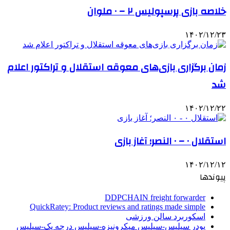
خلاصه بازی پرسپولیس ۲ – ۰ ملوان
۱۴۰۲/۱۲/۲۳
زمان برگزاری بازی‌های معوقه استقلال و تراکتور اعلام
شد
۱۴۰۲/۱۲/۲۲
استقلال ۰ – ۰ النصر؛ آغاز بازی
۱۴۰۲/۱۲/۱۲
پیوندها
DDPCHAIN freight forwarder
QuickRatey: Product reviews and ratings made simple
اسکوربرد سالن ورزشی
پودر سیلیس-سیلیس میکرونیزه-سیلیس درجه یک-سیلیس