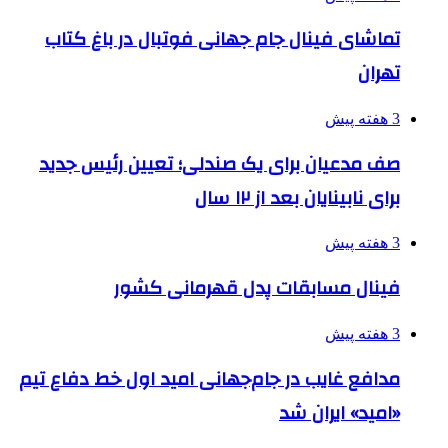
تماشای فینال جام جهانی فوتبال در باغ کتاب
تهران
3 هفته پیش
صف مدعیان برای یک صندلی؛ تعیین رئیس جدید
برای نابینایان بعد از ۱۲ سال
3 هفته پیش
فینال مسابقات پدل قهرمانی کشور
3 هفته پیش
مدافع غایب در جام‌جهانی امید اول خط دفاع تیم
«امید» ایران شد