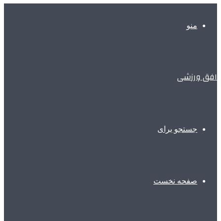
منو
افق ورزشی
جستجو برای
صفحه نخست