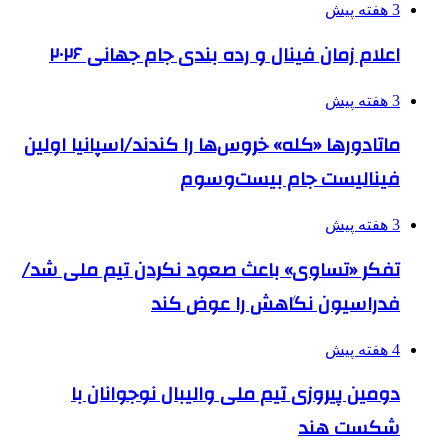
3 هفته پیش
اعلام زمان فینال و رده بندی جام جهانی ۲۰۲۶
3 هفته پیش
ماتادورها «کله» خروس‌ها را کندند/اسپانیا اولین
فینالیست جام بیست‌وسوم
3 هفته پیش
تفکر «تساوی» باعث صعود نکردن تیم ملی شد/
فدراسیون نگاهش را عوض کند
4 هفته پیش
دومین پیروزی تیم ملی والیبال نوجوانان با
شکست هند