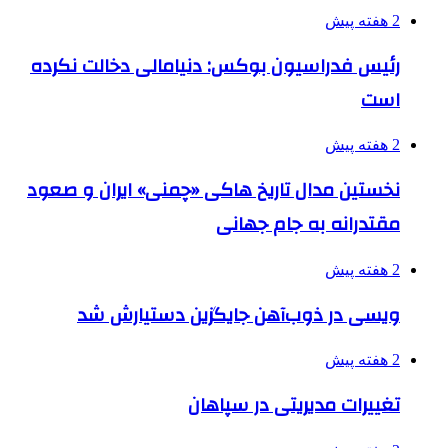
2 هفته پیش
رئیس فدراسیون بوکس: دنیامالی دخالت نکرده
است
2 هفته پیش
نخستین مدال تاریخ هاکی «چمنی» ایران و صعود
مقتدرانه به جام جهانی
2 هفته پیش
ویسی در ذوب‌آهن جایگزین دستیارش شد
2 هفته پیش
تغییرات مدیریتی در سپاهان