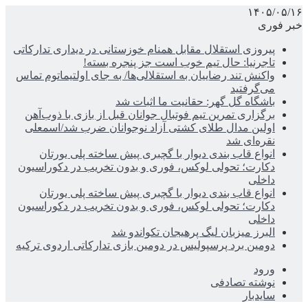
۱۴۰۵/۰۵/۱۶
خبر فوری
پیروزی استقلال مقابل همنام خوزستانی در دیداری تدارکاتی
تاجرنیا: حال تیم خوب است جز پنجره بسته!
واکنش تند رضاییان به استقلالی‌ها/ به جای اولتیماتوم تماس
می‌گرفتید
باشگاه گل گهر: حقانیت ما اثبات شد
برگزاری تمرین تیم فوتبال جوانان قبل از بازی با ذوب‌آهن
اولین مدال طلای کشتی آزاد نوجوانان ضرب شد/اسمعلی
نقره‌ای شد
انواع قاب بندی دیوار با گچبری پیش ساخته پلی یورتان
دکارت؛ تحولی لوکس، فوری و بدون تخریب در دکوراسیون
داخلی
انواع قاب بندی دیوار با گچبری پیش ساخته پلی یورتان
دکارت؛ تحولی لوکس، فوری و بدون تخریب در دکوراسیون
داخلی
البرز میزبان لیگ پرهیجان تکواندو شد
دومین برد پرسپولیس در دومین بازی تدارکاتی اردوی ترکیه
ورود
نوشته تصادفی
سایدبار