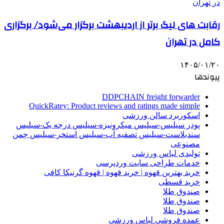
رقابت های لیگ برتر از اردیبهشت برگزار می‌شود/ برگزاری
کامل در تهران
۱۴۰۵/۰۱/۲۰
پیوندها
DDPCHAIN freight forwarder
QuickRatey: Product reviews and ratings made simple
اسکوربرد سالن ورزشی
پودر سیلیس-سیلیس میکرونیزه-سیلیس درجه یک-سیلیس
سندبلاست-سیلیس تصفیه آب-سیلیس استخر-سیلیس چمن
مصنوعی
تولیدی لباس ورزشی
خدمات طراحی سایت وردپرسی
خرید بهترین قهوه | خرید قهوه | قهوه گرنیکا کافی
خرید قسطی
صندوق طلا
صندوق طلا
صندوق طلا
عمده فروشی لباس ورزشی