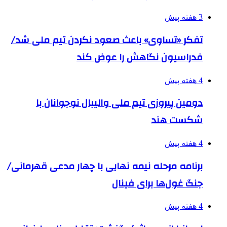
3 هفته پیش
تفکر «تساوی» باعث صعود نکردن تیم ملی شد/
فدراسیون نگاهش را عوض کند
4 هفته پیش
دومین پیروزی تیم ملی والیبال نوجوانان با
شکست هند
4 هفته پیش
برنامه مرحله نیمه نهایی با چهار مدعی قهرمانی/
جنگ غول‌ها برای فینال
4 هفته پیش