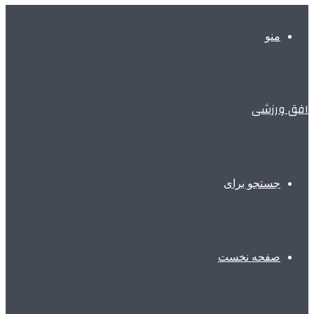
منو
افق ورزشی
جستجو برای
صفحه نخست