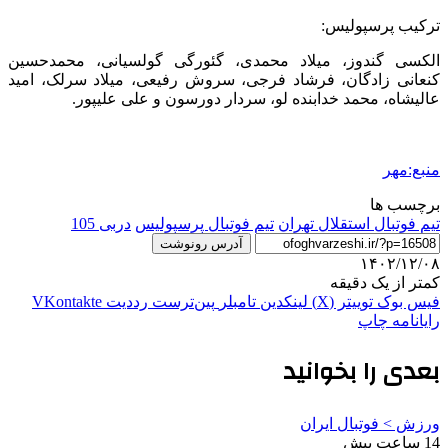
ترکیب پرسپولیس:
الکسی گندوز، میلاد محمدی، گئورگی گولسیانی، محمدحسین
کنعانی زادگان، فرشاد فرجی، سروش رفیعی، میلاد سرلک، امید
عالیشاه، محمد خدابنده لو، سردار دورسون و علی علیپور.
منبع:مهر
برچسب ها
تیم فوتبال استقلال تهران
تیم فوتبال پرسپولیس
دربی 105
آدرس رونوشت
۱۴۰۲/۱۲/۰۸
کمتر از یک دقیقه
فیس بوک
توییتر (X)
لینکدین
‫تامبلر
‫پین‌ترست
‫رددیت
‫VKontakte
رایانامه
چاپ
بعدی را بخوانید
ورزش > فوتبال ایران
14 ساعت پیش