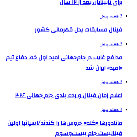
برای نابینایان بعد از ۱۲ سال
3 هفته پیش
فینال مسابقات پدل قهرمانی کشور
3 هفته پیش
مدافع غایب در جام‌جهانی امید اول خط دفاع تیم
«امید» ایران شد
3 هفته پیش
اعلام زمان فینال و رده بندی جام جهانی ۲۰۲۶
3 هفته پیش
ماتادورها «کله» خروس‌ها را کندند/اسپانیا اولین
فینالیست جام بیست‌وسوم