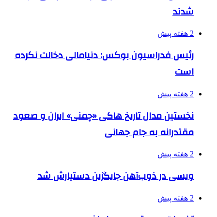
شدند
2 هفته پیش
رئیس فدراسیون بوکس: دنیامالی دخالت نکرده
است
2 هفته پیش
نخستین مدال تاریخ هاکی «چمنی» ایران و صعود
مقتدرانه به جام جهانی
2 هفته پیش
ویسی در ذوب‌آهن جایگزین دستیارش شد
2 هفته پیش