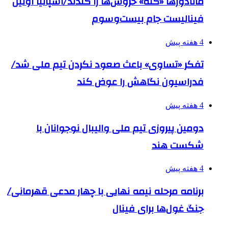
ماتادورها «کله» خروس‌ها را کندند/اسپانیا اولین
فینالیست جام بیست‌وسوم
4 هفته پیش
تفکر «تساوی» باعث صعود نکردن تیم ملی شد/
فدراسیون نگاهش را عوض کند
4 هفته پیش
دومین پیروزی تیم ملی والیبال نوجوانان با
شکست هند
4 هفته پیش
برنامه مرحله نیمه نهایی با چهار مدعی قهرمانی/
جنگ غول‌ها برای فینال