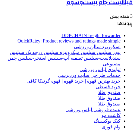
فینالیست جام بیست‌وسوم
3 هفته پیش
پیوندها
DDPCHAIN freight forwarder
QuickRatey: Product reviews and ratings made simple
اسکوربرد سالن ورزشی
پودر سیلیس-سیلیس میکرونیزه-سیلیس درجه یک-سیلیس
سندبلاست-سیلیس تصفیه آب-سیلیس استخر-سیلیس چمن
مصنوعی
تولیدی لباس ورزشی
خدمات طراحی سایت وردپرسی
خرید بهترین قهوه | خرید قهوه | قهوه گرنیکا کافی
خرید قسطی
صندوق طلا
صندوق طلا
صندوق طلا
عمده فروشی لباس ورزشی
کاشت مو
کیک بوکسینگ
وام فوری