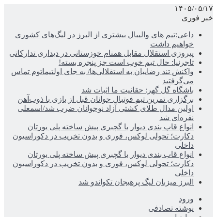
۱۴۰۵/۰۵/۱۷
خبر فوری
داعی:تیم های والیبال بیشتری از البرز در لیگ‌های کشوری
خواهیم داشت
پیروزی استقلال مقابل همنام خوزستانی در دیداری تدارکاتی
تاجرنیا: حال تیم خوب است جز پنجره بسته!
واکنش تند رضاییان به استقلالی‌ها/ به جای اولتیماتوم تماس
می‌گرفتید
باشگاه گل گهر: حقانیت ما اثبات شد
برگزاری تمرین تیم فوتبال جوانان قبل از بازی با ذوب‌آهن
اولین مدال طلای کشتی آزاد نوجوانان ضرب شد/اسمعلی
نقره‌ای شد
انواع قاب بندی دیوار با گچبری پیش ساخته پلی یورتان
دکارت؛ تحولی لوکس، فوری و بدون تخریب در دکوراسیون
داخلی
انواع قاب بندی دیوار با گچبری پیش ساخته پلی یورتان
دکارت؛ تحولی لوکس، فوری و بدون تخریب در دکوراسیون
داخلی
البرز میزبان لیگ پرهیجان تکواندو شد
ورود
نوشته تصادفی