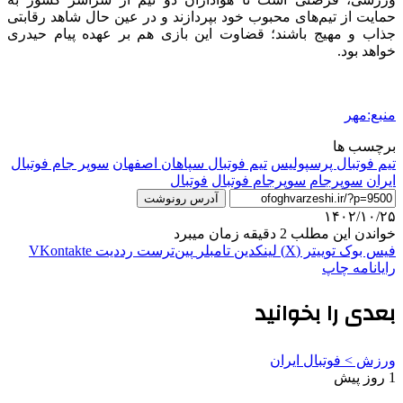
حمایت از تیم‌های محبوب خود بپردازند و در عین حال شاهد رقابتی
جذاب و مهیج باشند؛ قضاوت این بازی هم بر عهده پیام حیدری
خواهد بود.
منبع:مهر
برچسب ها
تیم فوتبال پرسپولیس
تیم فوتبال سپاهان اصفهان
سوپر جام فوتبال
ایران
سوپرجام
سوپرجام فوتبال
فوتبال
آدرس رونوشت
۱۴۰۲/۱۰/۲۵
خواندن این مطلب 2 دقیقه زمان میبرد
فیس بوک
توییتر (X)
لینکدین
‫تامبلر
‫پین‌ترست
‫رددیت
‫VKontakte
رایانامه
چاپ
بعدی را بخوانید
ورزش > فوتبال ایران
1 روز پیش