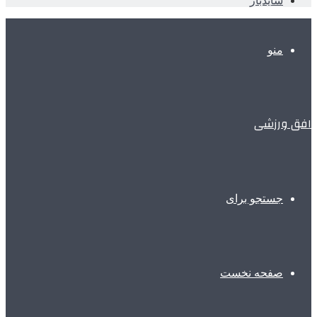
سایدبار
منو
افق ورزشی
جستجو برای
صفحه نخست