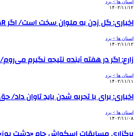
استان ها > یزد
۱۴۰۲/۱۱/۱۲
اخباری: گل زدن به ملوان سخت است/ اگر VAR برای تیم‌های خاص است یک لیگ دیگر تشکیل دهید
استان ها > یزد
۱۴۰۲/۱۱/۱۲
زارع: اگر در هفته آینده نتیجه نگیرم می‌روم/ م
استان ها > یزد
۱۴۰۲/۱۱/۱۱
اخباری: برای با تجربه شدن باید تاوان داد/
استان ها > یزد
۱۴۰۲/۱۱/۰۸
برگزاری مسابقات اسکواش جام «دشت یوز» د