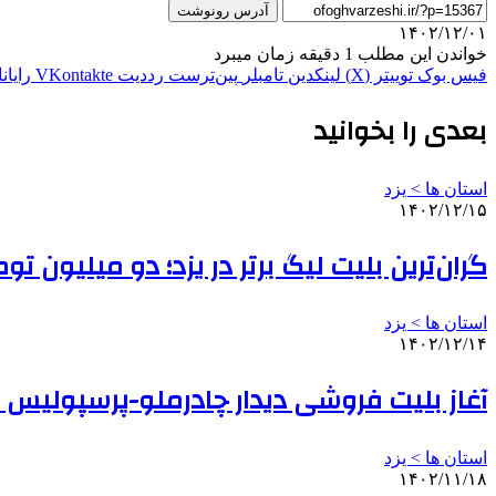
آدرس رونوشت
۱۴۰۲/۱۲/۰۱
خواندن این مطلب 1 دقیقه زمان میبرد
فیس بوک
توییتر (X)
لینکدین
‫تامبلر
‫پین‌ترست
‫رددیت
‫VKontakte
رایان
بعدی را بخوانید
استان ها > یزد
۱۴۰۲/۱۲/۱۵
گران‌ترین بلیت لیگ برتر در یزد؛ دو میلیون توم
استان ها > یزد
۱۴۰۲/۱۲/۱۴
آغاز بلیت فروشی دیدار چادرملو-پرسپولیس
استان ها > یزد
۱۴۰۲/۱۱/۱۸