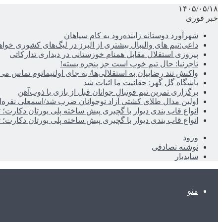
۱۴۰۵/۰۵/۱۸
خبر فوری
شهرآورد دوستانه زاینده‌رود به کام سپاهان
داعی:تیم های والیبال بیشتری از البرز در لیگ‌های کشوری خوا
پیروزی استقلال مقابل همنام خوزستانی در دیداری تدارکاتی
تاجرنیا: حال تیم خوب است جز پنجره بسته!
واکنش تند رضاییان به استقلالی‌ها/ به جای اولتیماتوم تماس می‌
باشگاه گل گهر: حقانیت ما اثبات شد
برگزاری تمرین تیم فوتبال جوانان قبل از بازی با ذوب‌آهن
اولین مدال طلای کشتی آزاد نوجوانان ضرب شد/اسمعلی نقره‌
انواع قاب بندی دیوار با گچبری پیش ساخته پلی یورتان دکارت
انواع قاب بندی دیوار با گچبری پیش ساخته پلی یورتان دکارت
ورود
نوشته تصادفی
سایدبار
منو