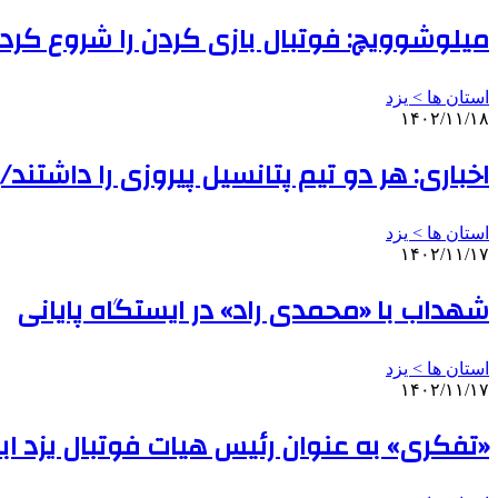
میلوشوویچ: فوتبال بازی کردن را شروع کردی
استان ها > یزد
۱۴۰۲/۱۱/۱۸
اخباری: هر دو تیم پتانسیل پیروزی را داشتند/
استان ها > یزد
۱۴۰۲/۱۱/۱۷
شهداب با «محمدی راد» در ایستگاه پایانی
استان ها > یزد
۱۴۰۲/۱۱/۱۷
«تفکری» به عنوان رئیس هیات فوتبال یزد اب