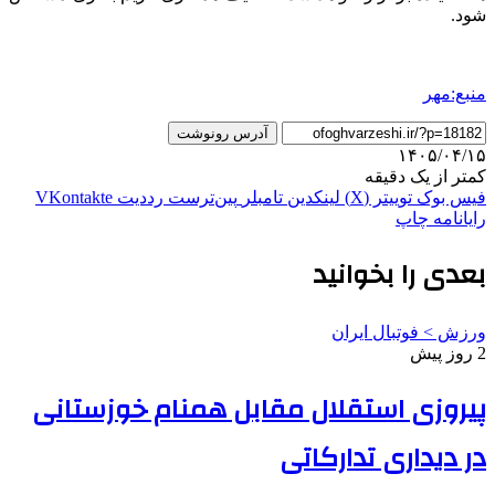
شود.
منبع:مهر
آدرس رونوشت
۱۴۰۵/۰۴/۱۵
کمتر از یک دقیقه
فیس بوک
توییتر (X)
لینکدین
‫تامبلر
‫پین‌ترست
‫رددیت
‫VKontakte
رایانامه
چاپ
بعدی را بخوانید
ورزش > فوتبال ایران
2 روز پیش
پیروزی استقلال مقابل همنام خوزستانی
در دیداری تدارکاتی