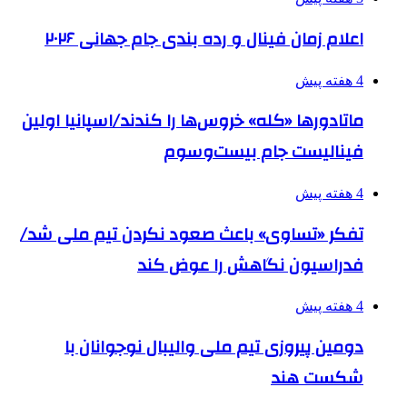
اعلام زمان فینال و رده بندی جام جهانی ۲۰۲۶
4 هفته پیش
ماتادورها «کله» خروس‌ها را کندند/اسپانیا اولین
فینالیست جام بیست‌وسوم
4 هفته پیش
تفکر «تساوی» باعث صعود نکردن تیم ملی شد/
فدراسیون نگاهش را عوض کند
4 هفته پیش
دومین پیروزی تیم ملی والیبال نوجوانان با
شکست هند