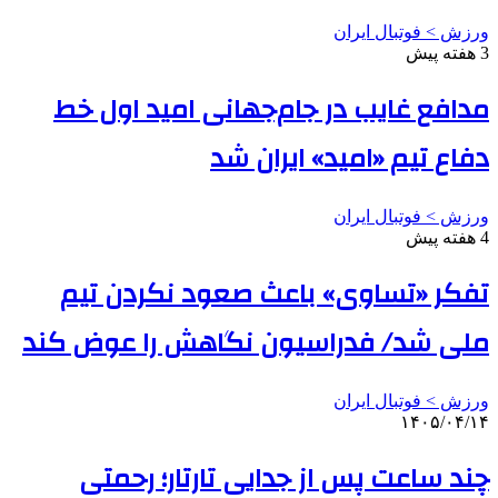
ورزش > فوتبال ایران
3 هفته پیش
مدافع غایب در جام‌جهانی امید اول خط
دفاع تیم «امید» ایران شد
ورزش > فوتبال ایران
4 هفته پیش
تفکر «تساوی» باعث صعود نکردن تیم
ملی شد/ فدراسیون نگاهش را عوض کند
ورزش > فوتبال ایران
۱۴۰۵/۰۴/۱۴
چند ساعت پس از جدایی تارتار؛ رحمتی