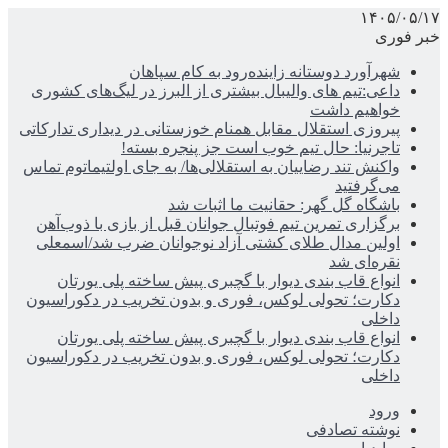
۱۴۰۵/۰۵/۱۷
خبر فوری
شهرآورد دوستانه زاینده‌رود به کام سپاهان
داعی:تیم های والیبال بیشتری از البرز در لیگ‌های کشوری
خواهیم داشت
پیروزی استقلال مقابل همنام خوزستانی در دیداری تدارکاتی
تاجرنیا: حال تیم خوب است جز پنجره بسته!
واکنش تند رضاییان به استقلالی‌ها/ به جای اولتیماتوم تماس
می‌گرفتید
باشگاه گل گهر: حقانیت ما اثبات شد
برگزاری تمرین تیم فوتبال جوانان قبل از بازی با ذوب‌آهن
اولین مدال طلای کشتی آزاد نوجوانان ضرب شد/اسمعلی
نقره‌ای شد
انواع قاب بندی دیوار با گچبری پیش ساخته پلی یورتان
دکارت؛ تحولی لوکس، فوری و بدون تخریب در دکوراسیون
داخلی
انواع قاب بندی دیوار با گچبری پیش ساخته پلی یورتان
دکارت؛ تحولی لوکس، فوری و بدون تخریب در دکوراسیون
داخلی
ورود
نوشته تصادفی