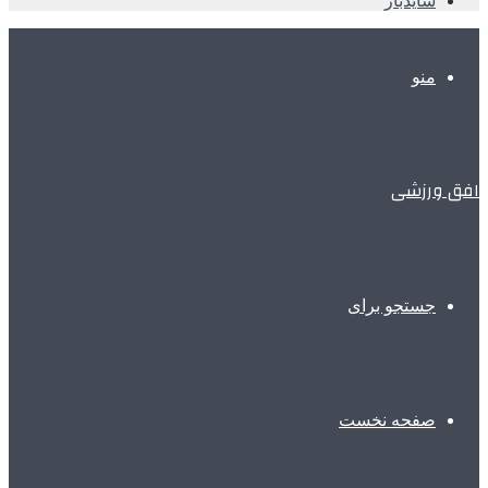
سایدبار
منو
افق ورزشی
جستجو برای
صفحه نخست