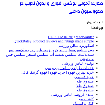
دکارت؛ تحولی لوکس، فوری و بدون تخریب در
دکوراسیون داخلی
1 هفته پیش
پیوندها
DDPCHAIN freight forwarder
QuickRatey: Product reviews and ratings made simple
اسکوربرد سالن ورزشی
پودر سیلیس-سیلیس میکرونیزه-سیلیس درجه یک-سیلیس
سندبلاست-سیلیس تصفیه آب-سیلیس استخر-سیلیس چمن
مصنوعی
تولیدی لباس ورزشی
خدمات طراحی سایت وردپرسی
خرید بهترین قهوه | خرید قهوه | قهوه گرنیکا کافی
خرید قسطی
صندوق طلا
صندوق طلا
صندوق طلا
عمده فروشی لباس ورزشی
کاشت مو
کیک بوکسینگ