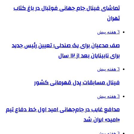
تماشای فینال جام جهانی فوتبال در باغ کتاب
تهران
3 هفته پیش
صف مدعیان برای یک صندلی؛ تعیین رئیس جدید
برای نابینایان بعد از ۱۲ سال
3 هفته پیش
فینال مسابقات پدل قهرمانی کشور
3 هفته پیش
مدافع غایب در جام‌جهانی امید اول خط دفاع تیم
«امید» ایران شد
3 هفته پیش