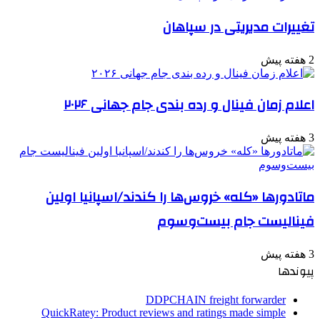
تغییرات مدیریتی در سپاهان
2 هفته پیش
اعلام زمان فینال و رده بندی جام جهانی ۲۰۲۶
3 هفته پیش
ماتادورها «کله» خروس‌ها را کندند/اسپانیا اولین
فینالیست جام بیست‌وسوم
3 هفته پیش
پیوندها
DDPCHAIN freight forwarder
QuickRatey: Product reviews and ratings made simple