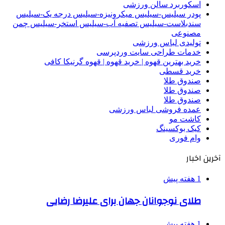
اسکوربرد سالن ورزشی
پودر سیلیس-سیلیس میکرونیزه-سیلیس درجه یک-سیلیس
سندبلاست-سیلیس تصفیه آب-سیلیس استخر-سیلیس چمن
مصنوعی
تولیدی لباس ورزشی
خدمات طراحی سایت وردپرسی
خرید بهترین قهوه | خرید قهوه | قهوه گرنیکا کافی
خرید قسطی
صندوق طلا
صندوق طلا
صندوق طلا
عمده فروشی لباس ورزشی
کاشت مو
کیک بوکسینگ
وام فوری
آخرین اخبار
1 هفته پیش
طلای نوجوانان جهان برای علیرضا رضایی
1 هفته پیش