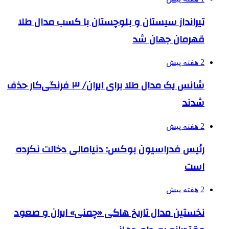
تیرانداز سیستان و بلوچستان با کسب مدال طلا
قهرمان جهان شد
2 هفته پیش
شانس یک مدال طلا برای ایران/ ۳ فرنگی‌کار حذف
شدند
2 هفته پیش
رئیس فدراسیون بوکس: دنیامالی دخالت نکرده
است
2 هفته پیش
نخستین مدال تاریخ هاکی «چمنی» ایران و صعود