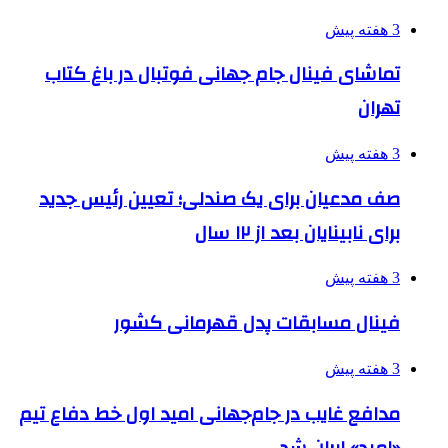
3 هفته پیش
تماشای فینال جام جهانی فوتبال در باغ کتاب
تهران
3 هفته پیش
صف مدعیان برای یک صندلی؛ تعیین رئیس جدید
برای نابینایان بعد از ۱۲ سال
3 هفته پیش
فینال مسابقات پدل قهرمانی کشور
3 هفته پیش
مدافع غایب در جام‌جهانی امید اول خط دفاع تیم
«امید» ایران شد