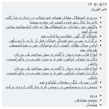
۱۴۰۵/۰۵/۱۶
خبر فوری
پیروزی استقلال مقابل همنام خوزستانی در دیداری تدارکاتی
تاجرنیا: حال تیم خوب است جز پنجره بسته!
واکنش تند رضاییان به استقلالی‌ها/ به جای اولتیماتوم تماس
می‌گرفتید
باشگاه گل گهر: حقانیت ما اثبات شد
برگزاری تمرین تیم فوتبال جوانان قبل از بازی با ذوب‌آهن
اولین مدال طلای کشتی آزاد نوجوانان ضرب شد/اسمعلی
نقره‌ای شد
انواع قاب بندی دیوار با گچبری پیش ساخته پلی یورتان
دکارت؛ تحولی لوکس، فوری و بدون تخریب در دکوراسیون
داخلی
انواع قاب بندی دیوار با گچبری پیش ساخته پلی یورتان
دکارت؛ تحولی لوکس، فوری و بدون تخریب در دکوراسیون
داخلی
البرز میزبان لیگ پرهیجان تکواندو شد
دومین برد پرسپولیس در دومین بازی تدارکاتی اردوی ترکیه
ورود
نوشته تصادفی
سایدبار