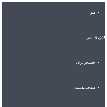
منو
افق ورزشی
جستجو برای
صفحه نخست