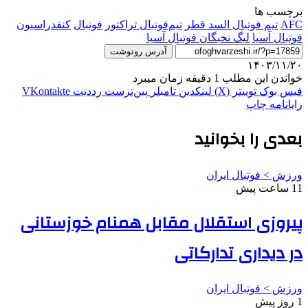
برچسب ها
AFC
تیم فوتبال السد قطر
تیم‌فوتبال تراکتور
فوتبال
کنفدراسیون
فوتبال آسیا
لیگ نخبگان فوتبال آسیا
آدرس رونوشت
۱۴۰۳/۱۱/۲۰
خواندن این مطلب 1 دقیقه زمان میبرد
فیس بوک
توییتر (X)
لینکدین
‫تامبلر
‫پین‌ترست
‫رددیت
‫VKontakte
رایانامه
چاپ
بعدی را بخوانید
ورزش > فوتبال ایران
11 ساعت پیش
پیروزی استقلال مقابل همنام خوزستانی
در دیداری تدارکاتی
ورزش > فوتبال ایران
1 روز پیش