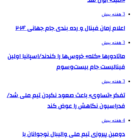
3 هفته پیش
اعلام زمان فینال و رده بندی جام جهانی ۲۰۲۶
3 هفته پیش
ماتادورها «کله» خروس‌ها را کندند/اسپانیا اولین
فینالیست جام بیست‌وسوم
3 هفته پیش
تفکر «تساوی» باعث صعود نکردن تیم ملی شد/
فدراسیون نگاهش را عوض کند
4 هفته پیش
دومین پیروزی تیم ملی والیبال نوجوانان با