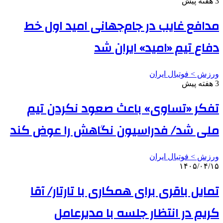
3 هفته پیش
مدافع غایب در جام‌جهانی امید اول خط
دفاع تیم «امید» ایران شد
ورزش > فوتبال ایران
3 هفته پیش
تفکر «تساوی» باعث صعود نکردن تیم
ملی شد/ فدراسیون نگاهش را عوض کند
ورزش > فوتبال ایران
۱۴۰۵/۰۴/۱۵
تمایل باقری برای همکاری با تارتار/ آقا
کریم در انتظار جلسه با مدیرعامل