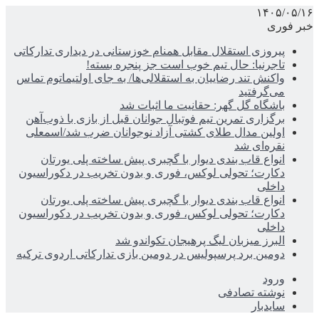
۱۴۰۵/۰۵/۱۶
خبر فوری
پیروزی استقلال مقابل همنام خوزستانی در دیداری تدارکاتی
تاجرنیا: حال تیم خوب است جز پنجره بسته!
واکنش تند رضاییان به استقلالی‌ها/ به جای اولتیماتوم تماس
می‌گرفتید
باشگاه گل گهر: حقانیت ما اثبات شد
برگزاری تمرین تیم فوتبال جوانان قبل از بازی با ذوب‌آهن
اولین مدال طلای کشتی آزاد نوجوانان ضرب شد/اسمعلی
نقره‌ای شد
انواع قاب بندی دیوار با گچبری پیش ساخته پلی یورتان
دکارت؛ تحولی لوکس، فوری و بدون تخریب در دکوراسیون
داخلی
انواع قاب بندی دیوار با گچبری پیش ساخته پلی یورتان
دکارت؛ تحولی لوکس، فوری و بدون تخریب در دکوراسیون
داخلی
البرز میزبان لیگ پرهیجان تکواندو شد
دومین برد پرسپولیس در دومین بازی تدارکاتی اردوی ترکیه
ورود
نوشته تصادفی
سایدبار