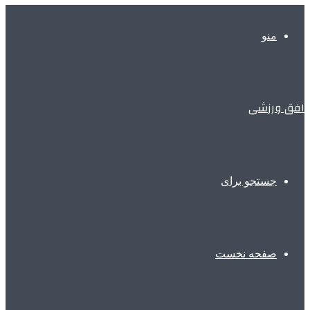
منو
افق ورزشی
جستجو برای
صفحه نخست