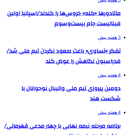
ماتادورها «کله» خروس‌ها را کندند/اسپانیا اولین
فینالیست جام بیست‌وسوم
3 هفته پیش
تفکر «تساوی» باعث صعود نکردن تیم ملی شد/
فدراسیون نگاهش را عوض کند
4 هفته پیش
دومین پیروزی تیم ملی والیبال نوجوانان با
شکست هند
4 هفته پیش
برنامه مرحله نیمه نهایی با چهار مدعی قهرمانی/