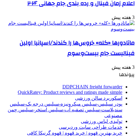
اعلام زمان فینال و رده بندی جام جهانی ۲۰۲۶
3 هفته پیش
ماتادورها «کله» خروس‌ها را کندند/اسپانیا اولین
فینالیست جام بیست‌وسوم
3 هفته پیش
پیوندها
DDPCHAIN freight forwarder
QuickRatey: Product reviews and ratings made simple
اسکوربرد سالن ورزشی
پودر سیلیس-سیلیس میکرونیزه-سیلیس درجه یک-سیلیس
سندبلاست-سیلیس تصفیه آب-سیلیس استخر-سیلیس چمن
مصنوعی
تولیدی لباس ورزشی
خدمات طراحی سایت وردپرسی
خرید بهترین قهوه | خرید قهوه | قهوه گرنیکا کافی