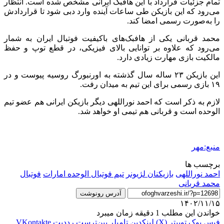
تمام جزئیات قرارداد با این هافبک ایرانی مشخص شده است. انتظار
می‌رود که این بازیکن طی ساعات آینده وارد دبی شود تا قراردادش
را به‌صورت رسمی امضا کند.
محمد قربانی یکی از هافبک‌های باکیفیت فوتبال ایران به شمار
می‌رود که علاوه بر توانایی بالای فیزیکی، در قطع توپ و حفظ
مالکیت بازی مهارت زیادی دارد.
این بازیکن ۲۳ ساله سال گذشته به اورنبورگ روسیه پیوست و در
۱۹ بازی رسمی برای این تیم به میدان رفت.
لازم به ذکر است که احمد نوراللهی دیگر بازیکن ایرانی هم عضو تیم
الوحده است و قربانی هم تیمی او خواهد شد.
منبع:مهر
برچسب ها
احمد نوراللهی
بازیکنان لژیونر
تیم فوتبال الوحده امارات
فوتبال
محمد قربانی
آدرس رونوشت
۱۴۰۲/۱۱/۱۵
خواندن این مطلب 1 دقیقه زمان میبرد
فیس بوک
توییتر (X)
لینکدین
‫تامبلر
‫پین‌ترست
‫رددیت
‫VKontakte