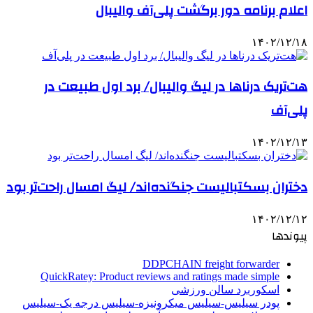
اعلام برنامه دور برگشت پلی‌آف والیبال
۱۴۰۲/۱۲/۱۸
هت‌تریک درناها در لیگ والیبال/ برد اول طبیعت در
پلی‌آف
۱۴۰۲/۱۲/۱۳
دختران بسکتبالیست جنگنده‌اند/ لیگ امسال راحت‌تر بود
۱۴۰۲/۱۲/۱۲
پیوندها
DDPCHAIN freight forwarder
QuickRatey: Product reviews and ratings made simple
اسکوربرد سالن ورزشی
پودر سیلیس-سیلیس میکرونیزه-سیلیس درجه یک-سیلیس