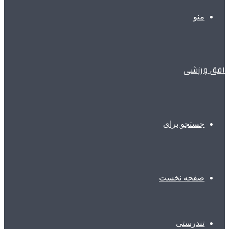
منو
افق ورزشی
جستجو برای
صفحه نخست
تندرستی