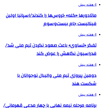
4 هفته پیش
ماتادورها «کله» خروس‌ها را کندند/اسپانیا اولین
فینالیست جام بیست‌وسوم
4 هفته پیش
تفکر «تساوی» باعث صعود نکردن تیم ملی شد/
فدراسیون نگاهش را عوض کند
4 هفته پیش
دومین پیروزی تیم ملی والیبال نوجوانان با
شکست هند
4 هفته پیش
برنامه مرحله نیمه نهایی با چهار مدعی قهرمانی/