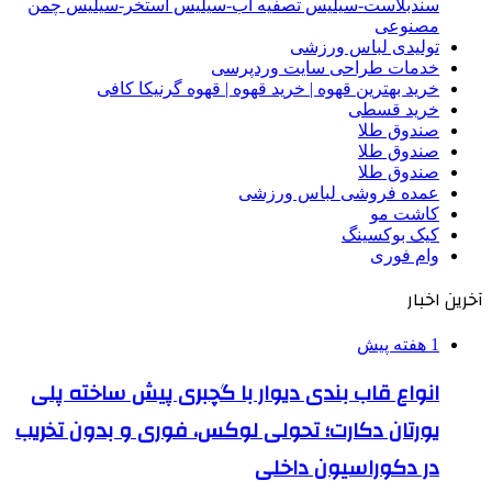
سندبلاست-سیلیس تصفیه آب-سیلیس استخر-سیلیس چمن
مصنوعی
تولیدی لباس ورزشی
خدمات طراحی سایت وردپرسی
خرید بهترین قهوه | خرید قهوه | قهوه گرنیکا کافی
خرید قسطی
صندوق طلا
صندوق طلا
صندوق طلا
عمده فروشی لباس ورزشی
کاشت مو
کیک بوکسینگ
وام فوری
آخرین اخبار
1 هفته پیش
انواع قاب بندی دیوار با گچبری پیش ساخته پلی
یورتان دکارت؛ تحولی لوکس، فوری و بدون تخریب
در دکوراسیون داخلی