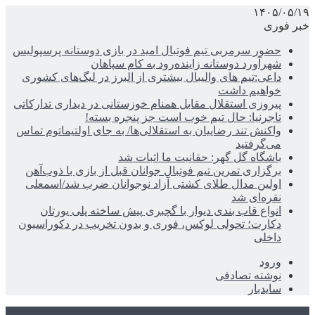
۱۴۰۵/۰۵/۱۹
خبر فوری
حضور سرمربی تیم فوتبال امید در بازی دوستانه پرسپولیس
شهرآورد دوستانه زاینده‌رود به کام سپاهان
داعی:تیم های والیبال بیشتری از البرز در لیگ‌های کشوری
خواهیم داشت
پیروزی استقلال مقابل همنام خوزستانی در دیداری تدارکاتی
تاجرنیا: حال تیم خوب است جز پنجره بسته!
واکنش تند رضاییان به استقلالی‌ها/ به جای اولتیماتوم تماس
می‌گرفتید
باشگاه گل گهر: حقانیت ما اثبات شد
برگزاری تمرین تیم فوتبال جوانان قبل از بازی با ذوب‌آهن
اولین مدال طلای کشتی آزاد نوجوانان ضرب شد/اسمعلی
نقره‌ای شد
انواع قاب بندی دیوار با گچبری پیش ساخته پلی یورتان
دکارت؛ تحولی لوکس، فوری و بدون تخریب در دکوراسیون
داخلی
ورود
نوشته تصادفی
سایدبار