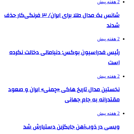
2 هفته پیش
شانس یک مدال طلا برای ایران/ ۳ فرنگی‌کار حذف
شدند
2 هفته پیش
رئیس فدراسیون بوکس: دنیامالی دخالت نکرده
است
2 هفته پیش
نخستین مدال تاریخ هاکی «چمنی» ایران و صعود
مقتدرانه به جام جهانی
2 هفته پیش
ویسی در ذوب‌آهن جایگزین دستیارش شد