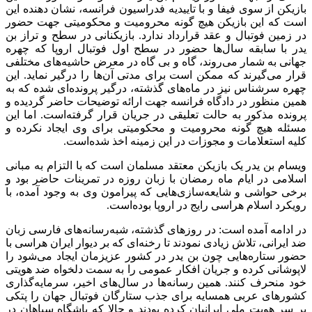
بازیکن از سوی فیفا و با تاییدیه فدراسیون فرانسه، نشان دهنده این
است که این بازیکن هیچ گونه محرومیت و محکومیتی جهت حضور
در زمین فوتبال و عقد قرارداد ندارد. بازیکنانی در سطح و تراز بن
یدر
با سابقه سال‌ها حضور در سطح اول فوتبال اروپا که چهره
جهانی به شمار می‌روند، گاه و بی گاه در معرض حاشیه‌های مختلفی
قرار می‌گیرند که ممکن است برای مدتی آن‌ها را درگیر نماید. این
چهره سرشناس نیز در ماه‌های گذشته، درگیر پرونده‌ای شده که به
همین منظور در دادگاه فرانسه جهت ارائه توضیحات حاضر گردیده و
پرونده مذکور به حالت تعلیقی در جریان قرار گرفته‌است. اما این
مسئله هیچ گونه محرومیت و محکومیتی برای وی ایجاد نکرده و
کلیه استعلامات و
مجوزات
در این زمینه اخذ شده‌است.
ویسام
بن
یدر
یک بازیکن معتقد مسلمان است که با التزام به مبانی
اسلامی در ایام ماه رمضان با زبان روزه در تمرینات حاضر بود و
برخی حواشی و شایعه‌سازی‌هایی که پیرامون وی به وجود آمده، با
رویکرد اسلام هراسی رایج در اروپا بوده‌است.
در ادامه آمده است: در روزهای گذشته، شبه‌رسانه‌های فارسی زبان
ضد ایرانی، تلاش زیادی نمودند تا رخنه‌ای که بر دیوار ایران هراسی با
حضور ستاره‌هایی چون بن
یدر
در کشور عزیزمان ایجاد می‌شود را
لاپوشانی کرده و جریان افکار عمومی را به سمت دلخواه ضد هویتی
خود منحرف کنند. همین رسانه‌ها در سال‌های اخیر، سرمایه‌گذاری
کشورهای عربی همسایه برای جذب ستارگان فوتبال جهان را
پتکی
بر سر هویت ملی ایرانیان کرده بودند و حالا که باشگاه سپاهان در