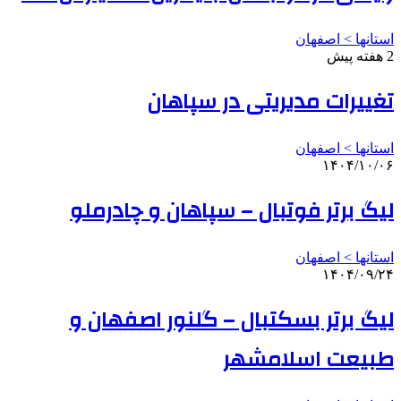
استانها > اصفهان
2 هفته پیش
تغییرات مدیریتی در سپاهان
استانها > اصفهان
۱۴۰۴/۱۰/۰۶
لیگ برتر فوتبال – سپاهان و چادرملو
استانها > اصفهان
۱۴۰۴/۰۹/۲۴
لیگ برتر بسکتبال – گلنور اصفهان و
طبیعت اسلامشهر