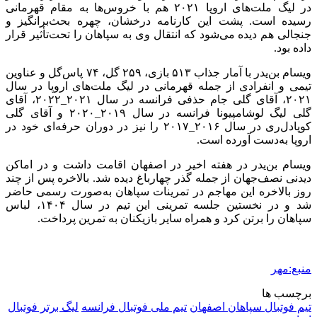
در لیگ ملت‌های اروپا ۲۰۲۱ هم با خروس‌ها به مقام قهرمانی
رسیده است. پشت این کارنامه درخشان، چهره بحث‌برانگیز و
جنجالی هم دیده می‌شود که انتقال وی به سپاهان را تحت‌تأثیر قرار
داده بود.
ویسام
بن‌یدر
با آمار جذاب ۵۱۳ بازی، ۲۵۹ گل، ۷۴ پاس‌گل و عناوین
تیمی و انفرادی از جمله قهرمانی در لیگ ملت‌های اروپا در سال
۲۰۲۱، آقای گلی جام حذفی فرانسه در سال ۲۰۲۱_۲۰۲۲، آقای
گلی لیگ
لوشامپیونا
فرانسه در سال ۲۰۱۹_۲۰۲۰ و آقای گلی
کوپادل‌ری
در سال ۲۰۱۶_۲۰۱۷ را نیز در دوران حرفه‌ای خود در
اروپا به‌دست آورده است.
ویسام
بن‌یدر
در هفته اخیر در اصفهان اقامت داشت و در اماکن
دیدنی نصف‌جهان از جمله گذر چهارباغ دیده شد. بالاخره پس از چند
روز بالاخره این مهاجم در تمرینات سپاهان به‌صورت رسمی حاضر
شد و در نخستین جلسه تمرینی این تیم در سال ۱۴۰۴، لباس
سپاهان را
برتن
کرد و همراه سایر بازیکنان به تمرین پرداخت.
منبع:مهر
برچسب ها
تیم فوتبال سپاهان اصفهان
تیم ملی فوتبال فرانسه
لیگ برتر فوتبال