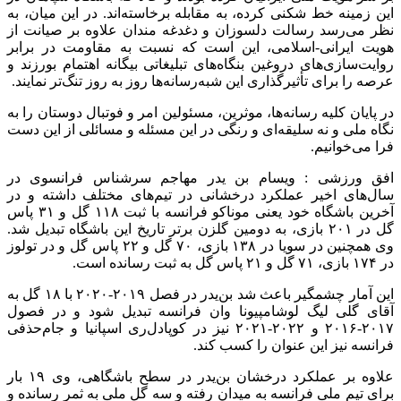
این زمینه خط
شکنی
کرده، به مقابله برخاسته‌اند. در این میان، به
نظر می‌رسد رسالت دلسوزان و دغدغه مندان علاوه بر صیانت از
هویت ایرانی-اسلامی، این است که نسبت به مقاومت در برابر
روایت‌سازی‌های دروغین بنگاه‌های تبلیغاتی بیگانه اهتمام بورزند و
عرصه را برای تأثیرگذاری این شبه‌رسانه‌ها روز به روز تنگ‌تر نمایند.
در پایان کلیه رسانه‌ها،
موثرین
، مسئولین امر و فوتبال دوستان را به
نگاه ملی و نه سلیقه‌ای و رنگی در این مسئله و مسائلی از این دست
فرا می‌خوانیم.
افق ورزشی :
ویسام
بن
یدر
مهاجم سرشناس فرانسوی در
سال‌های اخیر عملکرد درخشانی در تیم‌های مختلف داشته و در
آخرین باشگاه خود یعنی موناکو فرانسه با ثبت ۱۱۸ گل و ۳۱ پاس
گل در ۲۰۱ بازی، به دومین گلزن برتر تاریخ این باشگاه تبدیل شد.
وی همچنین در سویا در ۱۳۸ بازی، ۷۰ گل و ۲۲ پاس گل و در
تولوز
در ۱۷۴ بازی، ۷۱ گل و ۲۱ پاس گل به ثبت رسانده است.
این آمار چشمگیر باعث شد
بن‌یدر
در فصل ۲۰۱۹-۲۰۲۰ با ۱۸ گل به
آقای گلی لیگ
لوشامپیونا
وان فرانسه تبدیل شود و در فصول
۲۰۱۷-۲۰۱۶ و ۲۰۲۲-۲۰۲۱ نیز در
کوپادل‌ری
اسپانیا و جام‌حذفی
فرانسه نیز این عنوان را کسب کند.
علاوه بر عملکرد درخشان
بن‌یدر
در سطح باشگاهی، وی ۱۹ بار
برای تیم ملی فرانسه به میدان رفته و سه گل ملی به ثمر رسانده و