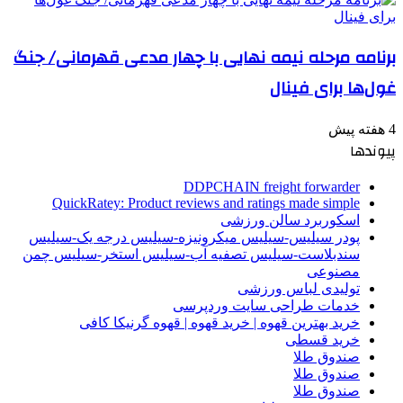
برنامه مرحله نیمه نهایی با چهار مدعی قهرمانی/ جنگ
غول‌ها برای فینال
4 هفته پیش
پیوندها
DDPCHAIN freight forwarder
QuickRatey: Product reviews and ratings made simple
اسکوربرد سالن ورزشی
پودر سیلیس-سیلیس میکرونیزه-سیلیس درجه یک-سیلیس
سندبلاست-سیلیس تصفیه آب-سیلیس استخر-سیلیس چمن
مصنوعی
تولیدی لباس ورزشی
خدمات طراحی سایت وردپرسی
خرید بهترین قهوه | خرید قهوه | قهوه گرنیکا کافی
خرید قسطی
صندوق طلا
صندوق طلا
صندوق طلا