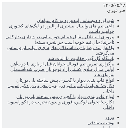
۱۴۰۵/۰۵/۱۸
خبر فوری
شهرآورد دوستانه زاینده‌رود به کام سپاهان
داعی:تیم های والیبال بیشتری از البرز در لیگ‌های کشوری
خواهیم داشت
پیروزی استقلال مقابل همنام خوزستانی در دیداری تدارکاتی
تاجرنیا: حال تیم خوب است جز پنجره بسته!
واکنش تند رضاییان به استقلالی‌ها/ به جای اولتیماتوم تماس
می‌گرفتید
باشگاه گل گهر: حقانیت ما اثبات شد
برگزاری تمرین تیم فوتبال جوانان قبل از بازی با ذوب‌آهن
اولین مدال طلای کشتی آزاد نوجوانان ضرب شد/اسمعلی
نقره‌ای شد
انواع قاب بندی دیوار با گچبری پیش ساخته پلی یورتان
دکارت؛ تحولی لوکس، فوری و بدون تخریب در دکوراسیون
داخلی
انواع قاب بندی دیوار با گچبری پیش ساخته پلی یورتان
دکارت؛ تحولی لوکس، فوری و بدون تخریب در دکوراسیون
داخلی
ورود
نوشته تصادفی