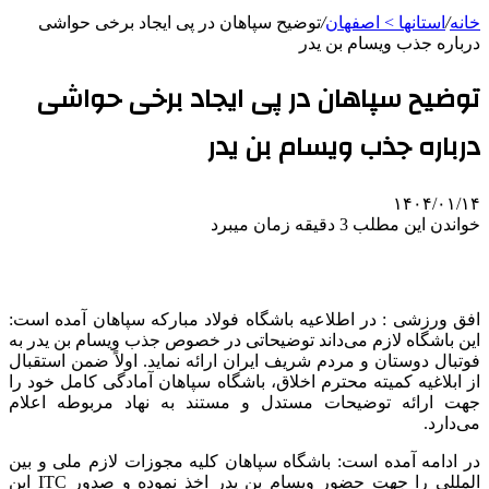
خانه
/
استانها > اصفهان
/
توضیح سپاهان در پی ایجاد برخی حواشی
درباره جذب ویسام بن یدر
توضیح سپاهان در پی ایجاد برخی حواشی
درباره جذب ویسام بن یدر
۱۴۰۴/۰۱/۱۴
خواندن این مطلب 3 دقیقه زمان میبرد
افق ورزشی : در اطلاعیه باشگاه فولاد مبارکه سپاهان آمده است:
این باشگاه لازم می‌داند توضیحاتی در خصوص جذب
ویسام
بن
یدر
به
فوتبال دوستان و مردم شریف ایران ارائه نماید. اولاً ضمن استقبال
از ابلاغیه کمیته محترم اخلاق، باشگاه سپاهان آمادگی کامل خود را
جهت ارائه توضیحات مستدل و مستند به نهاد مربوطه اعلام
می‌دارد.
در ادامه آمده است: باشگاه سپاهان کلیه
مجوزات
لازم ملی و بین
المللی
را جهت حضور
ویسام
بن
یدر
اخذ نموده و صدور ITC این