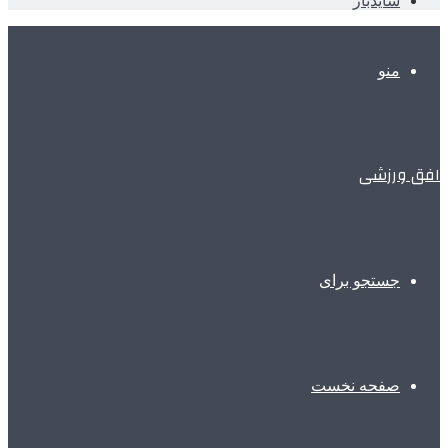
سایدبار
منو
افق ورزشی
جستجو برای
صفحه نخست