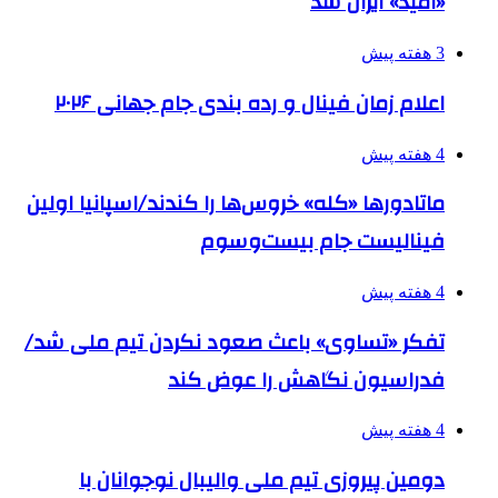
«امید» ایران شد
3 هفته پیش
اعلام زمان فینال و رده بندی جام جهانی ۲۰۲۶
4 هفته پیش
ماتادورها «کله» خروس‌ها را کندند/اسپانیا اولین
فینالیست جام بیست‌وسوم
4 هفته پیش
تفکر «تساوی» باعث صعود نکردن تیم ملی شد/
فدراسیون نگاهش را عوض کند
4 هفته پیش
دومین پیروزی تیم ملی والیبال نوجوانان با