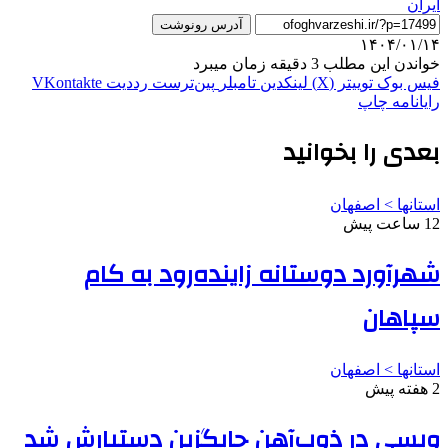
ایران
آدرس رونوشت
۱۴۰۴/۰۱/۱۴
خواندن این مطلب 3 دقیقه زمان میبرد
فیس بوک
توییتر (X)
لینکدین
‫تامبلر
‫پین‌ترست
‫رددیت
‫VKontakte
رایانامه
چاپ
بعدی را بخوانید
استانها > اصفهان
12 ساعت پیش
شهرآورد دوستانه زاینده‌رود به کام
سپاهان
استانها > اصفهان
2 هفته پیش
ویسی در ذوب‌آهن جایگزین دستیارش شد