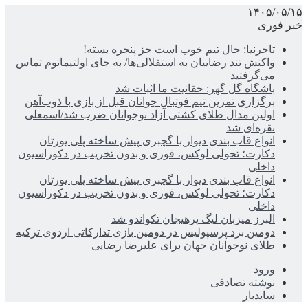
۱۴۰۵/۰۵/۱۵
خبر فوری
تاجرنیا: حال تیم خوب است جز پنجره بسته!
واکنش تند رضاییان به استقلالی‌ها/ به جای اولتیماتوم تماس
می‌گرفتید
باشگاه گل گهر: حقانیت ما اثبات شد
برگزاری تمرین تیم فوتبال جوانان قبل از بازی با ذوب‌آهن
اولین مدال طلای کشتی آزاد نوجوانان ضرب شد/اسمعلی
نقره‌ای شد
انواع قاب بندی دیوار با گچبری پیش ساخته پلی یورتان
دکارت؛ تحولی لوکس، فوری و بدون تخریب در دکوراسیون
داخلی
انواع قاب بندی دیوار با گچبری پیش ساخته پلی یورتان
دکارت؛ تحولی لوکس، فوری و بدون تخریب در دکوراسیون
داخلی
البرز میزبان لیگ پرهیجان تکواندو شد
دومین برد پرسپولیس در دومین بازی تدارکاتی اردوی ترکیه
طلای نوجوانان جهان برای علیرضا رضایی
ورود
نوشته تصادفی
سایدبار