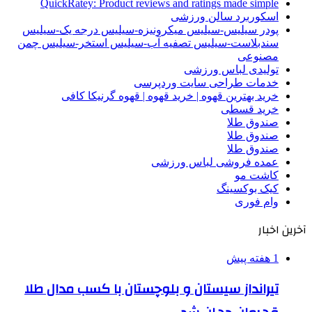
QuickRatey: Product reviews and ratings made simple
اسکوربرد سالن ورزشی
پودر سیلیس-سیلیس میکرونیزه-سیلیس درجه یک-سیلیس
سندبلاست-سیلیس تصفیه آب-سیلیس استخر-سیلیس چمن
مصنوعی
تولیدی لباس ورزشی
خدمات طراحی سایت وردپرسی
خرید بهترین قهوه | خرید قهوه | قهوه گرنیکا کافی
خرید قسطی
صندوق طلا
صندوق طلا
صندوق طلا
عمده فروشی لباس ورزشی
کاشت مو
کیک بوکسینگ
وام فوری
آخرین اخبار
1 هفته پیش
تیرانداز سیستان و بلوچستان با کسب مدال طلا