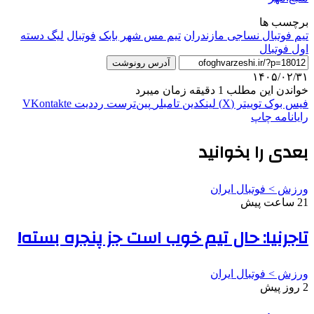
برچسب ها
تیم فوتبال نساجی مازندران
تیم مس شهر بابک
فوتبال
لیگ دسته
اول فوتبال
آدرس رونوشت
۱۴۰۵/۰۲/۳۱
خواندن این مطلب 1 دقیقه زمان میبرد
فیس بوک
توییتر (X)
لینکدین
‫تامبلر
‫پین‌ترست
‫رددیت
‫VKontakte
رایانامه
چاپ
بعدی را بخوانید
ورزش > فوتبال ایران
21 ساعت پیش
تاجرنیا: حال تیم خوب است جز پنجره بسته!
ورزش > فوتبال ایران
2 روز پیش