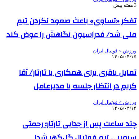
3 هفته پیش
تفکر «تساوی» باعث صعود نکردن تیم
ملی شد/ فدراسیون نگاهش را عوض کند
ورزش > فوتبال ایران
۱۴۰۵/۰۴/۱۵
تمایل باقری برای همکاری با تارتار/ آقا
کریم در انتظار جلسه با مدیرعامل
ورزش > فوتبال ایران
۱۴۰۵/۰۴/۱۴
چند ساعت پس از جدایی تارتار؛ رحمتی
سرمربی تیم فوتبال گل‌گهر شد!