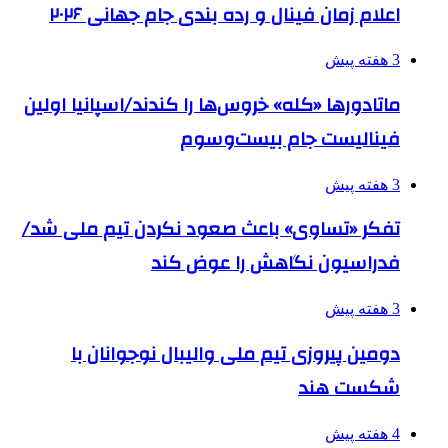
اعلام زمان فینال و رده بندی جام جهانی ۲۰۲۶
3 هفته پیش
ماتادورها «کله» خروس‌ها را کندند/اسپانیا اولین
فینالیست جام بیست‌وسوم
3 هفته پیش
تفکر «تساوی» باعث صعود نکردن تیم ملی شد/
فدراسیون نگاهش را عوض کند
3 هفته پیش
دومین پیروزی تیم ملی والیبال نوجوانان با
شکست هند
4 هفته پیش