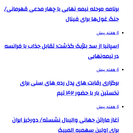
برنامه مرحله نیمه نهایی با چهار مدعی قهرمانی/
جنگ غول‌ها برای فینال
4 هفته پیش
اسپانیا از سد بلژیک گذشت؛ تقابل جذاب با فرانسه
در نیمه‌نهایی
4 هفته پیش
برگزاری رقابت های پدل رده های سنی برای
نخستین بار با حضور ۴۲ تیم
4 هفته پیش
آغاز ماراتن جهانی والیبال نشسته/ دورخیز ایران
برای اولین سهمیه المپیک