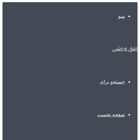
منو
افق ورزشی
جستجو برای
صفحه نخست