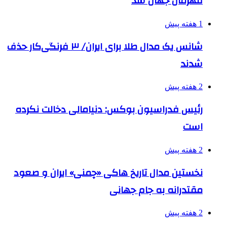
قهرمان جهان شد
1 هفته پیش
شانس یک مدال طلا برای ایران/ ۳ فرنگی‌کار حذف
شدند
2 هفته پیش
رئیس فدراسیون بوکس: دنیامالی دخالت نکرده
است
2 هفته پیش
نخستین مدال تاریخ هاکی «چمنی» ایران و صعود
مقتدرانه به جام جهانی
2 هفته پیش