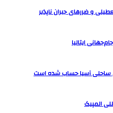
طیلی و ضررهای جبران ناپذیر
ام‌جهانی ایتالیا
للی المپیک