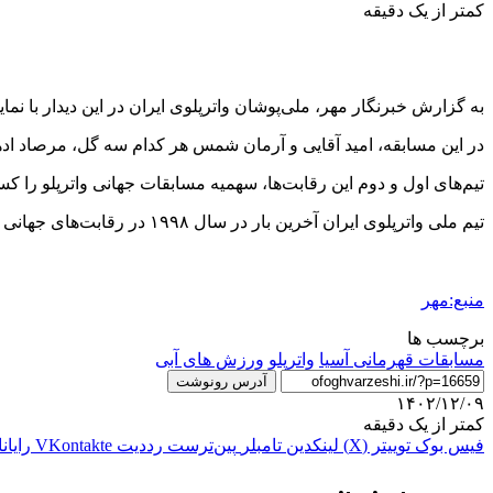
کمتر از یک دقیقه
به گزارش خبرنگار مهر، ملی‌پوشان واترپلوی ایران در این دیدار با نمایش درخشان خود، توانستند ۱۴ بر ۷ از سد حریف عبور کنند و جای
در این مسابقه، امید آقایی و آرمان شمس هر کدام سه گل، مرصاد ادهم
تیم‌های اول و دوم این رقابت‌ها، سهمیه مسابقات جهانی واترپلو را ک
تیم ملی واترپلوی ایران آخرین بار در سال ۱۹۹۸ در رقابت‌های جهانی استرالیا حضور داشت.
منبع:مهر
برچسب ها
مسابقات قهرمانی آسیا
واترپلو
ورزش های آبی
آدرس رونوشت
۱۴۰۲/۱۲/۰۹
کمتر از یک دقیقه
فیس بوک
توییتر (X)
لینکدین
‫تامبلر
‫پین‌ترست
‫رددیت
‫VKontakte
رایان