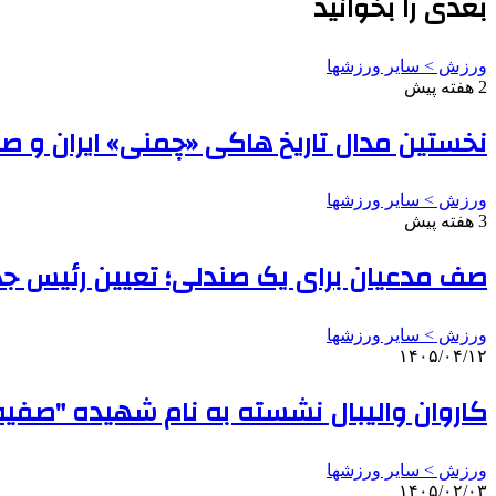
بعدی را بخوانید
ورزش > سایر ورزشها
2 هفته پیش
نخستین مدال تاریخ هاکی «چمنی» ایران و ص
ورزش > سایر ورزشها
3 هفته پیش
صف مدعیان برای یک صندلی؛ تعیین رئیس جدید برای 
ورزش > سایر ورزشها
۱۴۰۵/۰۴/۱۲
کاروان والیبال نشسته به نام شهیده "صفی
ورزش > سایر ورزشها
۱۴۰۵/۰۲/۰۳