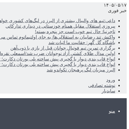
۱۴۰۵/۰۵/۱۷
خبر فوری
داعی:تیم های والیبال بیشتری از البرز در لیگ‌های کشوری خوا
پیروزی استقلال مقابل همنام خوزستانی در دیداری تدارکاتی
تاجرنیا: حال تیم خوب است جز پنجره بسته!
واکنش تند رضاییان به استقلالی‌ها/ به جای اولتیماتوم تماس می‌
باشگاه گل گهر: حقانیت ما اثبات شد
برگزاری تمرین تیم فوتبال جوانان قبل از بازی با ذوب‌آهن
اولین مدال طلای کشتی آزاد نوجوانان ضرب شد/اسمعلی نقره‌
انواع قاب بندی دیوار با گچبری پیش ساخته پلی یورتان دکارت
انواع قاب بندی دیوار با گچبری پیش ساخته پلی یورتان دکارت
البرز میزبان لیگ پرهیجان تکواندو شد
ورود
نوشته تصادفی
سایدبار
منو