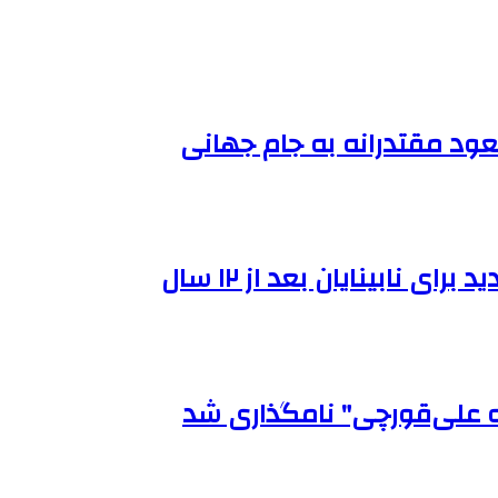
عود مقتدرانه به جام جهانی
نابینایان بعد از ۱۲ سال
ه علی‌قورچی" نامگذاری شد