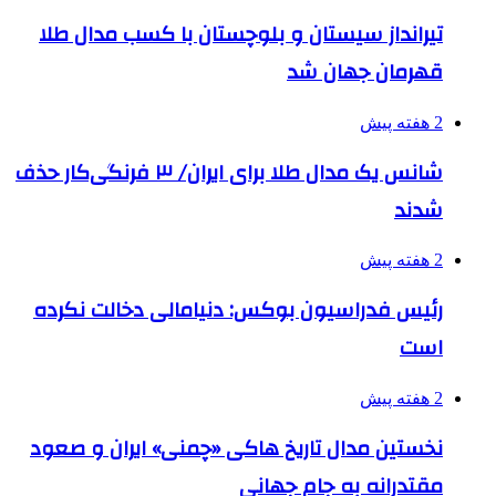
تیرانداز سیستان و بلوچستان با کسب مدال طلا
قهرمان جهان شد
2 هفته پیش
شانس یک مدال طلا برای ایران/ ۳ فرنگی‌کار حذف
شدند
2 هفته پیش
رئیس فدراسیون بوکس: دنیامالی دخالت نکرده
است
2 هفته پیش
نخستین مدال تاریخ هاکی «چمنی» ایران و صعود
مقتدرانه به جام جهانی