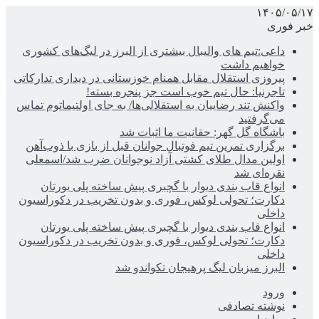
۱۴۰۵/۰۵/۱۷
خبر فوری
داعی:تیم های والیبال بیشتری از البرز در لیگ‌های کشوری
خواهیم داشت
پیروزی استقلال مقابل همنام خوزستانی در دیداری تدارکاتی
تاجرنیا: حال تیم خوب است جز پنجره بسته!
واکنش تند رضاییان به استقلالی‌ها/ به جای اولتیماتوم تماس
می‌گرفتید
باشگاه گل گهر: حقانیت ما اثبات شد
برگزاری تمرین تیم فوتبال جوانان قبل از بازی با ذوب‌آهن
اولین مدال طلای کشتی آزاد نوجوانان ضرب شد/اسمعلی
نقره‌ای شد
انواع قاب بندی دیوار با گچبری پیش ساخته پلی یورتان
دکارت؛ تحولی لوکس، فوری و بدون تخریب در دکوراسیون
داخلی
انواع قاب بندی دیوار با گچبری پیش ساخته پلی یورتان
دکارت؛ تحولی لوکس، فوری و بدون تخریب در دکوراسیون
داخلی
البرز میزبان لیگ پرهیجان تکواندو شد
ورود
نوشته تصادفی