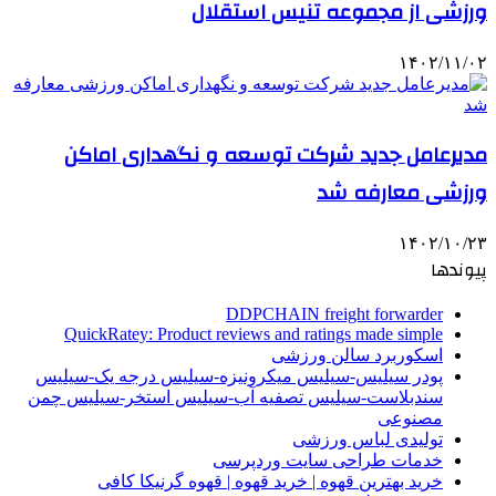
ورزشی از مجموعه تنیس استقلال
۱۴۰۲/۱۱/۰۲
مدیرعامل جدید شرکت توسعه و نگهداری اماکن
ورزشی معارفه شد
۱۴۰۲/۱۰/۲۳
پیوندها
DDPCHAIN freight forwarder
QuickRatey: Product reviews and ratings made simple
اسکوربرد سالن ورزشی
پودر سیلیس-سیلیس میکرونیزه-سیلیس درجه یک-سیلیس
سندبلاست-سیلیس تصفیه آب-سیلیس استخر-سیلیس چمن
مصنوعی
تولیدی لباس ورزشی
خدمات طراحی سایت وردپرسی
خرید بهترین قهوه | خرید قهوه | قهوه گرنیکا کافی