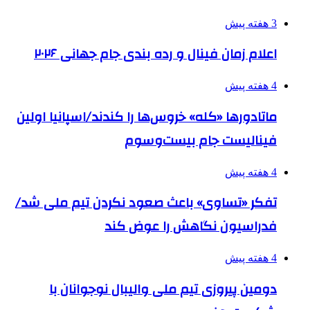
3 هفته پیش
اعلام زمان فینال و رده بندی جام جهانی ۲۰۲۶
4 هفته پیش
ماتادورها «کله» خروس‌ها را کندند/اسپانیا اولین
فینالیست جام بیست‌وسوم
4 هفته پیش
تفکر «تساوی» باعث صعود نکردن تیم ملی شد/
فدراسیون نگاهش را عوض کند
4 هفته پیش
دومین پیروزی تیم ملی والیبال نوجوانان با