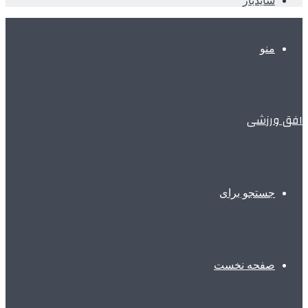
سایدبار
منو
افق ورزشی
جستجو برای
صفحه نخست