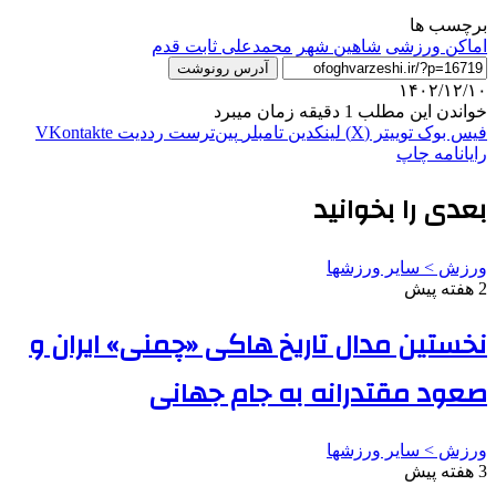
برچسب ها
اماکن ورزشی
شاهین شهر
محمدعلی ثابت قدم
آدرس رونوشت
۱۴۰۲/۱۲/۱۰
خواندن این مطلب 1 دقیقه زمان میبرد
فیس بوک
توییتر (X)
لینکدین
‫تامبلر
‫پین‌ترست
‫رددیت
‫VKontakte
رایانامه
چاپ
بعدی را بخوانید
ورزش > سایر ورزشها
2 هفته پیش
نخستین مدال تاریخ هاکی «چمنی» ایران و
صعود مقتدرانه به جام جهانی
ورزش > سایر ورزشها
3 هفته پیش