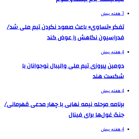
3 هفته پیش
تفکر «تساوی» باعث صعود نکردن تیم ملی شد/
فدراسیون نگاهش را عوض کند
4 هفته پیش
دومین پیروزی تیم ملی والیبال نوجوانان با
شکست هند
4 هفته پیش
برنامه مرحله نیمه نهایی با چهار مدعی قهرمانی/
جنگ غول‌ها برای فینال
4 هفته پیش