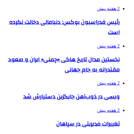
2 هفته پیش
رئیس فدراسیون بوکس: دنیامالی دخالت نکرده
است
2 هفته پیش
نخستین مدال تاریخ هاکی «چمنی» ایران و صعود
مقتدرانه به جام جهانی
2 هفته پیش
ویسی در ذوب‌آهن جایگزین دستیارش شد
2 هفته پیش
تغییرات مدیریتی در سپاهان