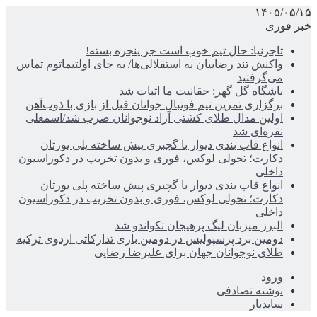
۱۴۰۵/۰۵/۱۵
خبر فوری
تاجرنیا: حال تیم خوب است جز پنجره بسته!
واکنش تند رضاییان به استقلالی‌ها/ به جای اولتیماتوم تماس
می‌گرفتید
باشگاه گل گهر: حقانیت ما اثبات شد
برگزاری تمرین تیم فوتبال جوانان قبل از بازی با ذوب‌آهن
اولین مدال طلای کشتی آزاد نوجوانان ضرب شد/اسمعلی
نقره‌ای شد
انواع قاب بندی دیوار با گچبری پیش ساخته پلی یورتان
دکارت؛ تحولی لوکس، فوری و بدون تخریب در دکوراسیون
داخلی
انواع قاب بندی دیوار با گچبری پیش ساخته پلی یورتان
دکارت؛ تحولی لوکس، فوری و بدون تخریب در دکوراسیون
داخلی
البرز میزبان لیگ پرهیجان تکواندو شد
دومین برد پرسپولیس در دومین بازی تدارکاتی اردوی ترکیه
طلای نوجوانان جهان برای علیرضا رضایی
ورود
نوشته تصادفی
سایدبار