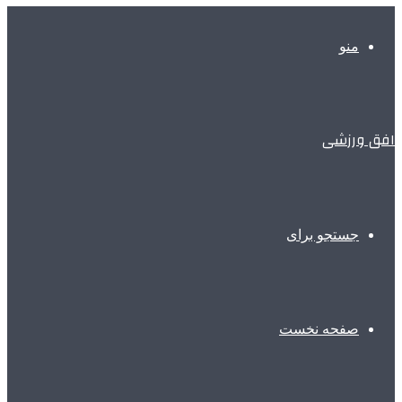
منو
افق ورزشی
جستجو برای
صفحه نخست