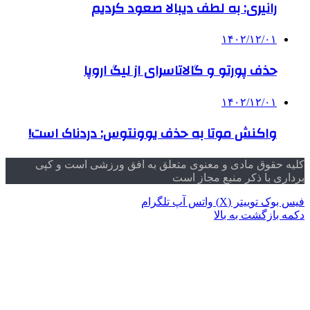
رانیری: به لطف دیبالا صعود کردیم
۱۴۰۲/۱۲/۰۱
حذف پورتو و گالاتاسرای از لیگ اروپا
۱۴۰۲/۱۲/۰۱
واکنش موتا به حذف یوونتوس: دردناک است!
کلیه حقوق مادی و معنوی متعلق به افق ورزشی است و کپی
برداری با ذکر منبع مجاز است
فیس بوک
توییتر (X)
واتس آپ
تلگرام
دکمه بازگشت به بالا