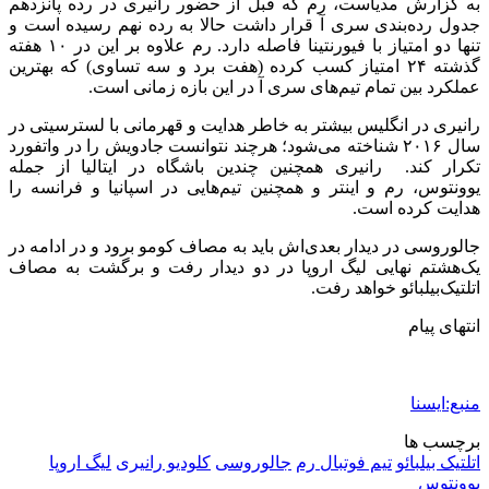
به گزارش مدیاست، رم که قبل از حضور رانیری در رده پانزدهم
جدول رده‌بندی سری آ قرار داشت حالا به رده نهم رسیده است و
تنها دو امتیاز با فیورنتینا فاصله دارد. رم علاوه بر این در ۱۰ هفته
گذشته ۲۴ امتیاز کسب کرده (هفت برد و سه تساوی) که بهترین
عملکرد بین تمام تیم‌های سری آ در این بازه زمانی است.
رانیری در انگلیس بیشتر به خاطر هدایت و قهرمانی با لسترسیتی در
سال ۲۰۱۶ شناخته می‌شود؛ هرچند نتوانست جادویش را در واتفورد
تکرار کند. رانیری همچنین چندین باشگاه در ایتالیا از جمله
یوونتوس، رم و اینتر و همچنین تیم‌هایی در اسپانیا و فرانسه را
هدایت کرده است.
جالوروسی در دیدار بعدی‌اش باید به مصاف کومو برود و در ادامه در
یک‌هشتم نهایی لیگ اروپا در دو دیدار رفت و برگشت به مصاف
اتلتیک‌بیلبائو خواهد رفت.
انتهای پیام
منبع:ایسنا
برچسب ها
اتلتیک بیلبائو
تیم فوتبال رم
جالوروسی
کلودیو رانیری
ليگ اروپا
یوونتوس