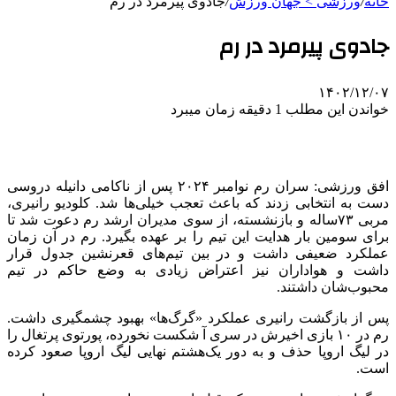
خانه
/
ورزشی > جهان ورزش
/
جادوی پیرمرد در رم
جادوی پیرمرد در رم
۱۴۰۲/۱۲/۰۷
خواندن این مطلب 1 دقیقه زمان میبرد
افق ورزشی: سران رم نوامبر ۲۰۲۴ پس از ناکامی دانیله دروسی
دست به انتخابی زدند که باعث تعجب خیلی‌ها شد. کلودیو رانیری،
مربی ۷۳ساله و بازنشسته، از سوی مدیران ارشد رم دعوت شد تا
برای سومین بار هدایت این تیم را بر عهده بگیرد. رم در آن زمان
عملکرد ضعیفی داشت و در بین تیم‌های قعرنشین جدول قرار
داشت و هواداران نیز اعتراض زیادی به وضع حاکم در تیم
محبوب‌شان داشتند.
پس از بازگشت رانیری عملکرد «گرگ‌ها» بهبود چشمگیری داشت.
رم در ۱۰ بازی اخیرش در سری آ شکست نخورده‌، پورتوی پرتغال را
در لیگ اروپا حذف و به دور یک‌هشتم نهایی لیگ اروپا صعود کرده
است.