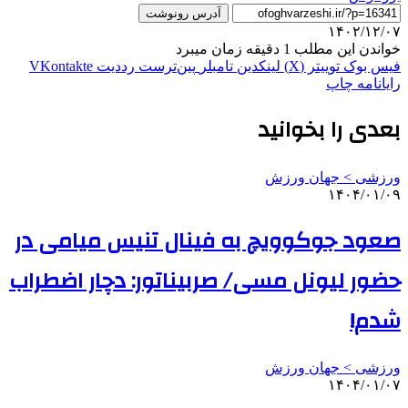
آدرس رونوشت
۱۴۰۲/۱۲/۰۷
خواندن این مطلب 1 دقیقه زمان میبرد
فیس بوک
توییتر (X)
لینکدین
‫تامبلر
‫پین‌ترست
‫رددیت
‫VKontakte
رایانامه
چاپ
بعدی را بخوانید
ورزشی > جهان ورزش
۱۴۰۴/۰۱/۰۹
صعود جوکوویچ به فینال تنیس میامی در
حضور لیونل مسی/ صربیناتور: دچار اضطراب
شدم!
ورزشی > جهان ورزش
۱۴۰۴/۰۱/۰۷