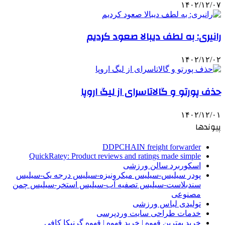
۱۴۰۲/۱۲/۰۷
رانیری: به لطف دیبالا صعود کردیم
۱۴۰۲/۱۲/۰۲
حذف پورتو و گالاتاسرای از لیگ اروپا
۱۴۰۲/۱۲/۰۱
پیوندها
DDPCHAIN freight forwarder
QuickRatey: Product reviews and ratings made simple
اسکوربرد سالن ورزشی
پودر سیلیس-سیلیس میکرونیزه-سیلیس درجه یک-سیلیس
سندبلاست-سیلیس تصفیه آب-سیلیس استخر-سیلیس چمن
مصنوعی
تولیدی لباس ورزشی
خدمات طراحی سایت وردپرسی
خرید بهترین قهوه | خرید قهوه | قهوه گرنیکا کافی