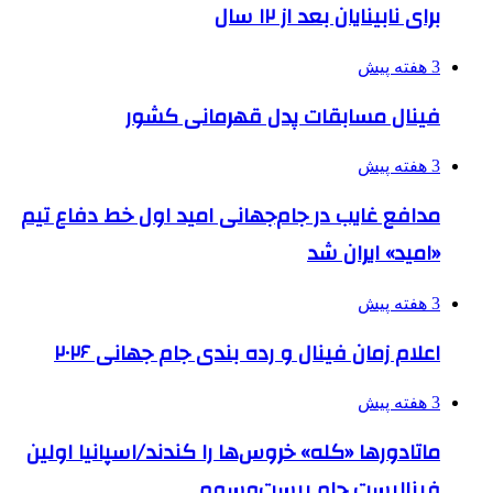
برای نابینایان بعد از ۱۲ سال
3 هفته پیش
فینال مسابقات پدل قهرمانی کشور
3 هفته پیش
مدافع غایب در جام‌جهانی امید اول خط دفاع تیم
«امید» ایران شد
3 هفته پیش
اعلام زمان فینال و رده بندی جام جهانی ۲۰۲۶
3 هفته پیش
ماتادورها «کله» خروس‌ها را کندند/اسپانیا اولین
فینالیست جام بیست‌وسوم