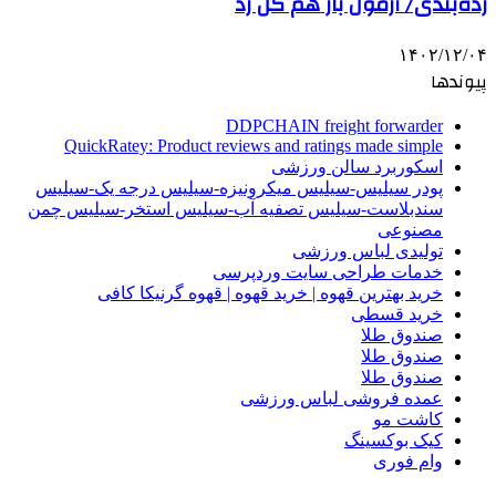
رده‌بندی/ آزمون باز هم گل زد
۱۴۰۲/۱۲/۰۴
پیوندها
DDPCHAIN freight forwarder
QuickRatey: Product reviews and ratings made simple
اسکوربرد سالن ورزشی
پودر سیلیس-سیلیس میکرونیزه-سیلیس درجه یک-سیلیس
سندبلاست-سیلیس تصفیه آب-سیلیس استخر-سیلیس چمن
مصنوعی
تولیدی لباس ورزشی
خدمات طراحی سایت وردپرسی
خرید بهترین قهوه | خرید قهوه | قهوه گرنیکا کافی
خرید قسطی
صندوق طلا
صندوق طلا
صندوق طلا
عمده فروشی لباس ورزشی
کاشت مو
کیک بوکسینگ
وام فوری