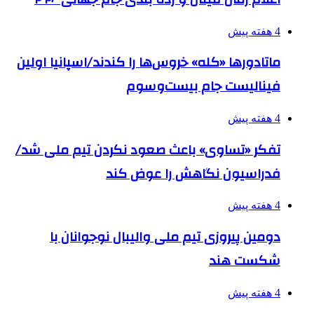
4 هفته پیش
ماتادورها «کله» خروس‌ها را کندند/اسپانیا اولین
فینالیست جام بیست‌وسوم
4 هفته پیش
تفکر «تساوی» باعث صعود نکردن تیم ملی شد/
فدراسیون نگاهش را عوض کند
4 هفته پیش
دومین پیروزی تیم ملی والیبال نوجوانان با
شکست هند
4 هفته پیش