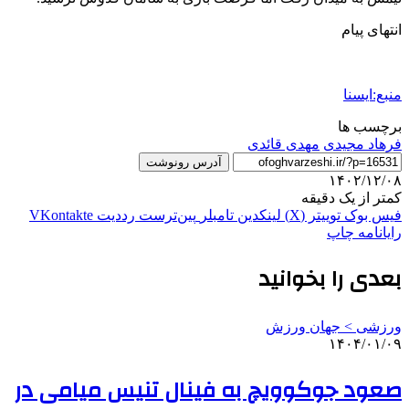
انتهای پیام
منبع:ایسنا
برچسب ها
فرهاد مجيدی
مهدی قائدی
آدرس رونوشت
۱۴۰۲/۱۲/۰۸
کمتر از یک دقیقه
فیس بوک
توییتر (X)
لینکدین
‫تامبلر
‫پین‌ترست
‫رددیت
‫VKontakte
رایانامه
چاپ
بعدی را بخوانید
ورزشی > جهان ورزش
۱۴۰۴/۰۱/۰۹
صعود جوکوویچ به فینال تنیس میامی در