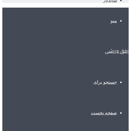
سایدبار
منو
افق ورزشی
جستجو برای
صفحه نخست