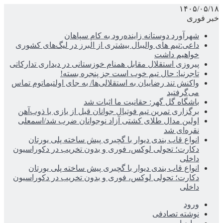
۱۴۰۵/۰۵/۱۸
خبر فوری
شهرآورد دوستانه زاینده‌رود به کام سپاهان
داعی:تیم های والیبال بیشتری از البرز در لیگ‌های کشوری
خواهیم داشت
پیروزی استقلال مقابل همنام خوزستانی در دیداری تدارکاتی
تاجرنیا: حال تیم خوب است جز پنجره بسته!
واکنش تند رضاییان به استقلالی‌ها/ به جای اولتیماتوم تماس
می‌گرفتید
باشگاه گل گهر: حقانیت ما اثبات شد
برگزاری تمرین تیم فوتبال جوانان قبل از بازی با ذوب‌آهن
اولین مدال طلای کشتی آزاد نوجوانان ضرب شد/اسمعلی
نقره‌ای شد
انواع قاب بندی دیوار با گچبری پیش ساخته پلی یورتان
دکارت؛ تحولی لوکس، فوری و بدون تخریب در دکوراسیون
داخلی
انواع قاب بندی دیوار با گچبری پیش ساخته پلی یورتان
دکارت؛ تحولی لوکس، فوری و بدون تخریب در دکوراسیون
داخلی
ورود
نوشته تصادفی