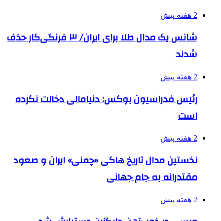
2 هفته پیش
شانس یک مدال طلا برای ایران/ ۳ فرنگی‌کار حذف
شدند
2 هفته پیش
رئیس فدراسیون بوکس: دنیامالی دخالت نکرده
است
2 هفته پیش
نخستین مدال تاریخ هاکی «چمنی» ایران و صعود
مقتدرانه به جام جهانی
2 هفته پیش