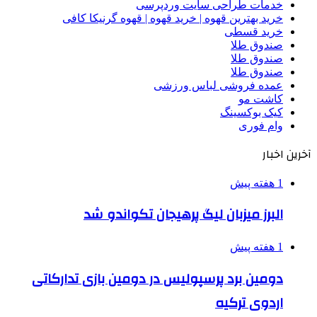
خدمات طراحی سایت وردپرسی
خرید بهترین قهوه | خرید قهوه | قهوه گرنیکا کافی
خرید قسطی
صندوق طلا
صندوق طلا
صندوق طلا
عمده فروشی لباس ورزشی
کاشت مو
کیک بوکسینگ
وام فوری
آخرین اخبار
1 هفته پیش
البرز میزبان لیگ پرهیجان تکواندو شد
1 هفته پیش
دومین برد پرسپولیس در دومین بازی تدارکاتی
اردوی ترکیه