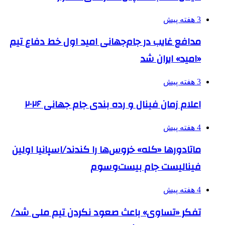
3 هفته پیش
مدافع غایب در جام‌جهانی امید اول خط دفاع تیم
«امید» ایران شد
3 هفته پیش
اعلام زمان فینال و رده بندی جام جهانی ۲۰۲۶
4 هفته پیش
ماتادورها «کله» خروس‌ها را کندند/اسپانیا اولین
فینالیست جام بیست‌وسوم
4 هفته پیش
تفکر «تساوی» باعث صعود نکردن تیم ملی شد/