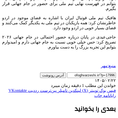
بتوانم در فهرست نهایی تیم ملی برای حضور در جام جهانی قرار
بگیرم.
هافبک تیم ملی فوتبال ایران با اشاره به فضای موجود در اردو
خاطرنشان کرد: همه بازیکنان در تیم ملی به یکدیگر کمک می‌کنند و
فضای بسیار خوبی در اردو وجود دارد.
حاجی‌عیدی در پایان درباره حضور احتمالی در جام جهانی ۲۰۲۶
تصریح کرد: حس خیلی خوبی نسبت به جام جهانی دارم و امیدوارم
بتوانم این تجربه بزرگ را به دست بیاورم.
منبع:مهر
آدرس رونوشت
۱۴۰۵/۰۲/۲۲
خواندن این مطلب 1 دقیقه زمان میبرد
فیس بوک
توییتر (X)
لینکدین
‫تامبلر
‫پین‌ترست
‫رددیت
‫VKontakte
رایانامه
چاپ
بعدی را بخوانید