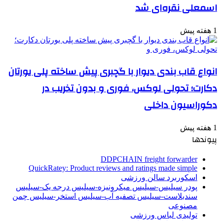
اسمعلی نقره‌ای شد
1 هفته پیش
انواع قاب بندی دیوار با گچبری پیش ساخته پلی یورتان
دکارت؛ تحولی لوکس، فوری و بدون تخریب در
دکوراسیون داخلی
1 هفته پیش
پیوندها
DDPCHAIN freight forwarder
QuickRatey: Product reviews and ratings made simple
اسکوربرد سالن ورزشی
پودر سیلیس-سیلیس میکرونیزه-سیلیس درجه یک-سیلیس
سندبلاست-سیلیس تصفیه آب-سیلیس استخر-سیلیس چمن
مصنوعی
تولیدی لباس ورزشی