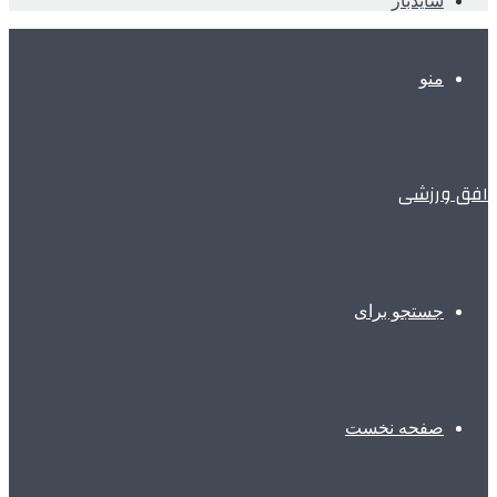
سایدبار
منو
افق ورزشی
جستجو برای
صفحه نخست