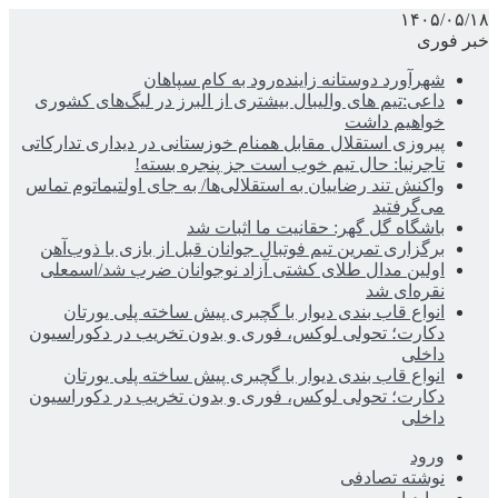
۱۴۰۵/۰۵/۱۸
خبر فوری
شهرآورد دوستانه زاینده‌رود به کام سپاهان
داعی:تیم های والیبال بیشتری از البرز در لیگ‌های کشوری
خواهیم داشت
پیروزی استقلال مقابل همنام خوزستانی در دیداری تدارکاتی
تاجرنیا: حال تیم خوب است جز پنجره بسته!
واکنش تند رضاییان به استقلالی‌ها/ به جای اولتیماتوم تماس
می‌گرفتید
باشگاه گل گهر: حقانیت ما اثبات شد
برگزاری تمرین تیم فوتبال جوانان قبل از بازی با ذوب‌آهن
اولین مدال طلای کشتی آزاد نوجوانان ضرب شد/اسمعلی
نقره‌ای شد
انواع قاب بندی دیوار با گچبری پیش ساخته پلی یورتان
دکارت؛ تحولی لوکس، فوری و بدون تخریب در دکوراسیون
داخلی
انواع قاب بندی دیوار با گچبری پیش ساخته پلی یورتان
دکارت؛ تحولی لوکس، فوری و بدون تخریب در دکوراسیون
داخلی
ورود
نوشته تصادفی