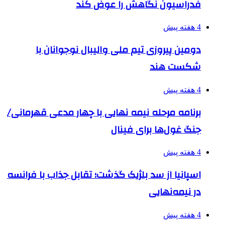
فدراسیون نگاهش را عوض کند
4 هفته پیش
دومین پیروزی تیم ملی والیبال نوجوانان با
شکست هند
4 هفته پیش
برنامه مرحله نیمه نهایی با چهار مدعی قهرمانی/
جنگ غول‌ها برای فینال
4 هفته پیش
اسپانیا از سد بلژیک گذشت؛ تقابل جذاب با فرانسه
در نیمه‌نهایی
4 هفته پیش