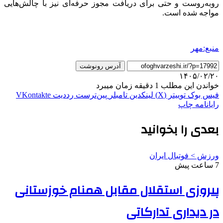
روبه‌روست و حتی برای دریافت مجوز حرفه‌ای نیز با چالش‌هایی
مواجه شده است.
منبع:مهر
آدرس رونوشت
۱۴۰۵/۰۲/۲۰
خواندن این مطلب 1 دقیقه زمان میبرد
فیس بوک
توییتر (X)
لینکدین
‫تامبلر
‫پین‌ترست
‫رددیت
‫VKontakte
رایانامه
چاپ
بعدی را بخوانید
ورزش > فوتبال ایران
7 ساعت پیش
پیروزی استقلال مقابل همنام خوزستانی
در دیداری تدارکاتی