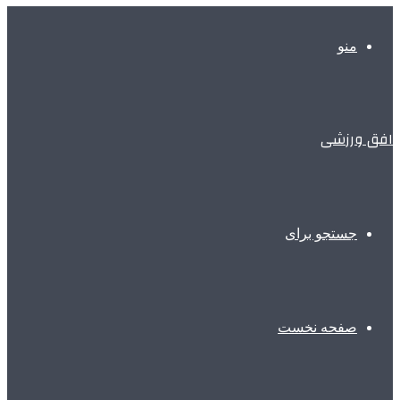
منو
افق ورزشی
جستجو برای
صفحه نخست