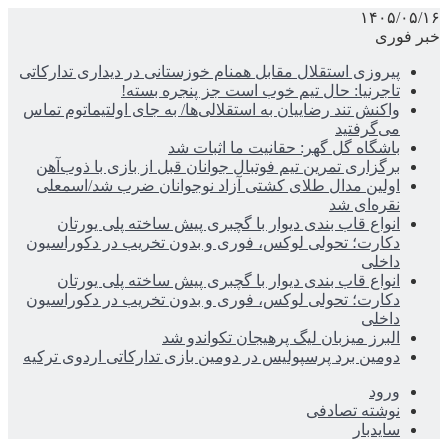
۱۴۰۵/۰۵/۱۶
خبر فوری
پیروزی استقلال مقابل همنام خوزستانی در دیداری تدارکاتی
تاجرنیا: حال تیم خوب است جز پنجره بسته!
واکنش تند رضاییان به استقلالی‌ها/ به جای اولتیماتوم تماس
می‌گرفتید
باشگاه گل گهر: حقانیت ما اثبات شد
برگزاری تمرین تیم فوتبال جوانان قبل از بازی با ذوب‌آهن
اولین مدال طلای کشتی آزاد نوجوانان ضرب شد/اسمعلی
نقره‌ای شد
انواع قاب بندی دیوار با گچبری پیش ساخته پلی یورتان
دکارت؛ تحولی لوکس، فوری و بدون تخریب در دکوراسیون
داخلی
انواع قاب بندی دیوار با گچبری پیش ساخته پلی یورتان
دکارت؛ تحولی لوکس، فوری و بدون تخریب در دکوراسیون
داخلی
البرز میزبان لیگ پرهیجان تکواندو شد
دومین برد پرسپولیس در دومین بازی تدارکاتی اردوی ترکیه
ورود
نوشته تصادفی
سایدبار