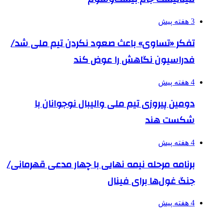
3 هفته پیش
تفکر «تساوی» باعث صعود نکردن تیم ملی شد/
فدراسیون نگاهش را عوض کند
4 هفته پیش
دومین پیروزی تیم ملی والیبال نوجوانان با
شکست هند
4 هفته پیش
برنامه مرحله نیمه نهایی با چهار مدعی قهرمانی/
جنگ غول‌ها برای فینال
4 هفته پیش