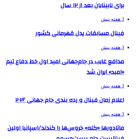
برای نابینایان بعد از ۱۲ سال
3 هفته پیش
فینال مسابقات پدل قهرمانی کشور
3 هفته پیش
مدافع غایب در جام‌جهانی امید اول خط دفاع تیم
«امید» ایران شد
3 هفته پیش
اعلام زمان فینال و رده بندی جام جهانی ۲۰۲۶
3 هفته پیش
ماتادورها «کله» خروس‌ها را کندند/اسپانیا اولین
فینالیست جام بیست‌وسوم