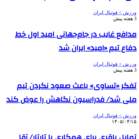
ورزش > فوتبال ایران
3 هفته پیش
مدافع غایب در جام‌جهانی امید اول خط
دفاع تیم «امید» ایران شد
ورزش > فوتبال ایران
3 هفته پیش
تفکر «تساوی» باعث صعود نکردن تیم
ملی شد/ فدراسیون نگاهش را عوض کند
ورزش > فوتبال ایران
۱۴۰۵/۰۴/۱۵
تمایل باقری برای همکاری با تارتار/ آقا