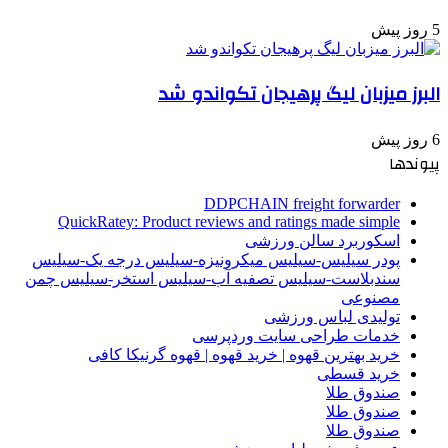
5 روز پیش
البرز میزبان لیگ پرهیجان تکواندو شد
6 روز پیش
پیوندها
DDPCHAIN freight forwarder
QuickRatey: Product reviews and ratings made simple
اسکوربرد سالن ورزشی
پودر سیلیس-سیلیس میکرونیزه-سیلیس درجه یک-سیلیس
سندبلاست-سیلیس تصفیه آب-سیلیس استخر-سیلیس چمن
مصنوعی
تولیدی لباس ورزشی
خدمات طراحی سایت وردپرسی
خرید بهترین قهوه | خرید قهوه | قهوه گرنیکا کافی
خرید قسطی
صندوق طلا
صندوق طلا
صندوق طلا