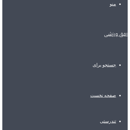
منو
افق ورزشی
جستجو برای
صفحه نخست
تندرستی