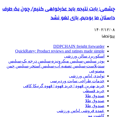
چشمی: بابت نتیجه باید عذرخواهی کنیم/ چون یک طرف
داستان ما بودیم، بازی لغو نشد
۱۴۰۲/۱۲/۰۸
پیوندها
DDPCHAIN freight forwarder
QuickRatey: Product reviews and ratings made simple
اسکوربرد سالن ورزشی
پودر سیلیس-سیلیس میکرونیزه-سیلیس درجه یک-سیلیس
سندبلاست-سیلیس تصفیه آب-سیلیس استخر-سیلیس چمن
مصنوعی
تولیدی لباس ورزشی
خدمات طراحی سایت وردپرسی
خرید بهترین قهوه | خرید قهوه | قهوه گرنیکا کافی
خرید قسطی
صندوق طلا
صندوق طلا
صندوق طلا
عمده فروشی لباس ورزشی
کاشت مو