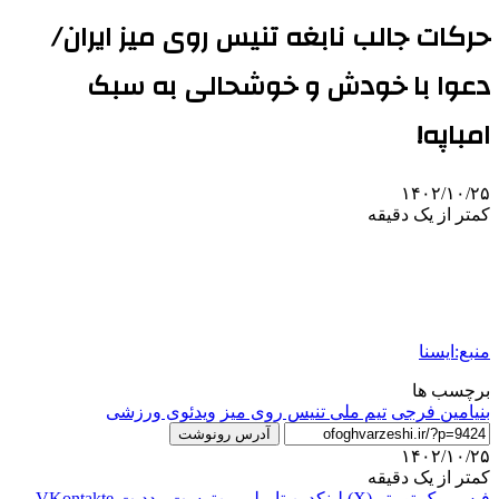
حرکات جالب نابغه تنیس روی میز ایران/
دعوا با خودش و خوشحالی به سبک
امباپه!
۱۴۰۲/۱۰/۲۵
کمتر از یک دقیقه
منبع:ایسنا
برچسب ها
بنیامین فرجی
تیم ملی تنیس روی میز
ویدئوی ورزشی
آدرس رونوشت
۱۴۰۲/۱۰/۲۵
کمتر از یک دقیقه
فیس بوک
توییتر (X)
لینکدین
‫تامبلر
‫پین‌ترست
‫رددیت
‫VKontakte