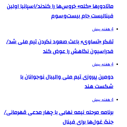
ماتادورها «کله» خروس‌ها را کندند/اسپانیا اولین
فینالیست جام بیست‌وسوم
4 هفته پیش
تفکر «تساوی» باعث صعود نکردن تیم ملی شد/
فدراسیون نگاهش را عوض کند
4 هفته پیش
دومین پیروزی تیم ملی والیبال نوجوانان با
شکست هند
4 هفته پیش
برنامه مرحله نیمه نهایی با چهار مدعی قهرمانی/
جنگ غول‌ها برای فینال