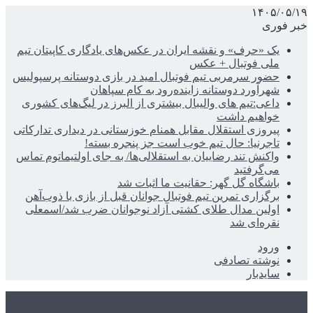
۱۴۰۵/۰۵/۱۹
خبر فوری
یک «حرف» و نقشه ایران در عکس‌های یادگاری کاپیتان تیم
ملی فوتبال + عکس
حضور سرمربی تیم فوتبال امید در بازی دوستانه پرسپولیس
شهرآورد دوستانه زاینده‌رود به کام سپاهان
داعی:تیم های والیبال بیشتری از البرز در لیگ‌های کشوری
خواهیم داشت
پیروزی استقلال مقابل همنام خوزستانی در دیداری تدارکاتی
تاجرنیا: حال تیم خوب است جز پنجره بسته!
واکنش تند رضاییان به استقلالی‌ها/ به جای اولتیماتوم تماس
می‌گرفتید
باشگاه گل گهر: حقانیت ما اثبات شد
برگزاری تمرین تیم فوتبال جوانان قبل از بازی با ذوب‌آهن
اولین مدال طلای کشتی آزاد نوجوانان ضرب شد/اسمعلی
نقره‌ای شد
ورود
نوشته تصادفی
سایدبار