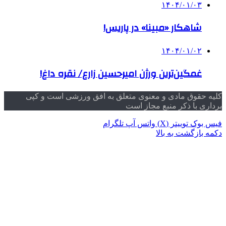
۱۴۰۴/۰۱/۰۳
شاهکار «مبینا» در پاریس!
۱۴۰۴/۰۱/۰۲
غمگین‌ترین ورژن امیرحسین زارع/ نقره داغ!
کلیه حقوق مادی و معنوی متعلق به افق ورزشی است و کپی
برداری با ذکر منبع مجاز است
فیس بوک
توییتر (X)
واتس آپ
تلگرام
دکمه بازگشت به بالا