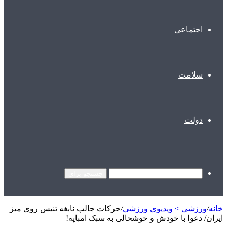
اجتماعی
سلامت
دولت
جستجو برای
خانه
/
ورزشی > ویدیوی ورزشی
/
حرکات جالب نابغه تنیس روی میز
ایران/ دعوا با خودش و خوشحالی به سبک امباپه!