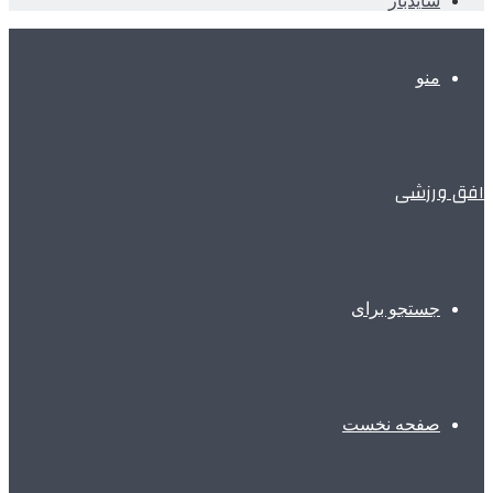
سایدبار
منو
افق ورزشی
جستجو برای
صفحه نخست