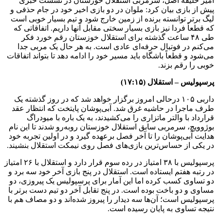
امیر خلیفه‌ اصل، سرمربی استقلال خوزستان در نشست خبری
پیش از بازی بیان کرد: ملوان در دو بازی اخیر خود در جام حذفی و
لیگ برتر توانسته برنده از زمین خارج شود و تیم بسیار خوبی است
که قطعاً فردا نیز بازی بسیار سختی مقابل آنها داریم. اتفاقاتی که
طی ۴۸ ساعت گذشته برای استقلال خوزستان رقم خورد فکر
می‌کنم در فوتبال حرفه‌ای عادی است. به هر حال یک مربی جدا
می‌شود و قطعاً باشگاه باید مسیر خود را ادامه دهد تا بتواند اتفاقات
خوبی را رقم بزند.
پرسپولیس – استقلال (۱۷:۱۵)
داربی ۱۰۵ درحالی امروز برگزار خواهد شد که در روز گذشته یک
طرف ماجرا در حاشیه غرق شد. آبی‌پوشان پایتخت که انتظار عقد
قرارداد با والتر ماتزاری را می‌کشیدند، به یک باره با میودراگ
بوژوویچ، سرمربی سابق استقلال خوزستان روبه‌رو شدند تا این نام
هدایت آبی‌پوشان را تا آخر فصل برعهده گیرد و در اولین تجربه خود
در یکی از حساس‌ترین بازی‌های فصل روی نیمکت استقلال بنشیند.
پرسپولیس با ۳۸ امتیاز در رده سوم قرار دارد و استقلال با ۲۶ امتیاز
در رتبه هفتم ایستاده است. استقلال در پنج بازی آخر خود سه برد و
دو تساوی کسب کرده اما این آمار برای پرسپولیس یک پیروزی، دو
مساوی و دو باخت بوده است. در پنج تقابل آخر دو تیم دست برتر با
پرسپولیس است؛ آن‌ها سه دیدار را پیروز شده‌اند و دو مصاف هم با
نتیجه تساوی به پایان رسیده است.