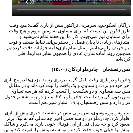
دراگان اسکوچیچ، سرمربی تراکتور پیش از بازی گفت: هیچ وقت
طرز فکرم این نیست که برای مساوی به زمین بروم‌ و هیچ وقت
برای مساوی تیم نمی‌چینم. کار ما این هفته تمام نمی‌شود و
امتیازهای زیادی تا پایان فصل در دسترس‌اند. نقاط ضعف و قوت
تیم حریف را می‌دانیم و مثل تمام بازی‌ها به جزئیات دقت کرده‌ایم.
همچنین روند آماده‌سازی عادی را همچون سایر دیدارها، طی
کرده‌ایم.
مس رفسنجان – چادرملو اردکان (۱۵:۰۰)
چادرملو در بازی رفت با یک گل به برتری رسید. یزدی‌ها در پنج بازی
آخر خود دو برد، دو تساوی و یک باخت را ثبت کرده‌اند و در مقابل
مس سه مساوی و دو شکست را کسب کرده که هر سه تساوی
مس بدون گل بوده است. چادرملو با ۲۷ امتیاز در رتبه ششم جدول
قرار دارد و مس رفسنجان با ۱۹ امتیاز سیزدهم است.
سیروس پورموسوی، سرمربی مس در نشست خبری پیش از بازی
اظهار کرد: چادرملو در دو سه فصل اخیر چه سالی که به لیگ برتر
صعود کرد و چه سال قبل از آن، فوتبال خوبی بازی می‌کرد و شاکله
تیمش را خیلی خوب حفظ کرده و توانسته تیمش را تقویت کند و این