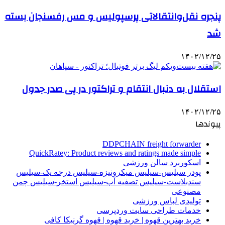
پنجره نقل‌وانتقالاتی پرسپولیس و مس رفسنجان بسته
شد
۱۴۰۲/۱۲/۲۵
استقلال به دنبال انتقام و تراکتور در پی صدر جدول
۱۴۰۲/۱۲/۲۵
پیوندها
DDPCHAIN freight forwarder
QuickRatey: Product reviews and ratings made simple
اسکوربرد سالن ورزشی
پودر سیلیس-سیلیس میکرونیزه-سیلیس درجه یک-سیلیس
سندبلاست-سیلیس تصفیه آب-سیلیس استخر-سیلیس چمن
مصنوعی
تولیدی لباس ورزشی
خدمات طراحی سایت وردپرسی
خرید بهترین قهوه | خرید قهوه | قهوه گرنیکا کافی