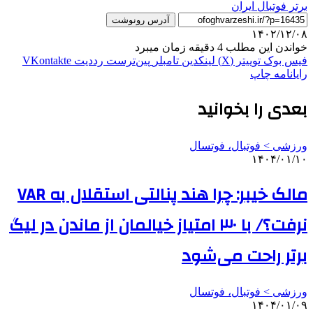
برتر فوتبال ایران
آدرس رونوشت
۱۴۰۲/۱۲/۰۸
خواندن این مطلب 4 دقیقه زمان میبرد
فیس بوک
توییتر (X)
لینکدین
‫تامبلر
‫پین‌ترست
‫رددیت
‫VKontakte
رایانامه
چاپ
بعدی را بخوانید
ورزشی > فوتبال، فوتسال
۱۴۰۴/۰۱/۱۰
مالک خیبر: چرا هند پنالتی استقلال به VAR
نرفت؟/ با ۳۰ امتیاز خیالمان از ماندن در لیگ
برتر راحت می‌شود
ورزشی > فوتبال، فوتسال
۱۴۰۴/۰۱/۰۹