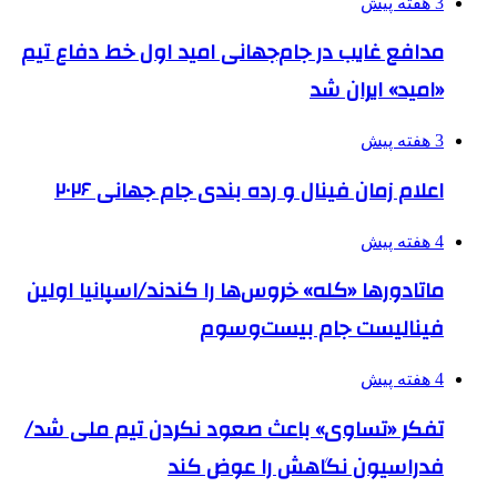
3 هفته پیش
مدافع غایب در جام‌جهانی امید اول خط دفاع تیم
«امید» ایران شد
3 هفته پیش
اعلام زمان فینال و رده بندی جام جهانی ۲۰۲۶
4 هفته پیش
ماتادورها «کله» خروس‌ها را کندند/اسپانیا اولین
فینالیست جام بیست‌وسوم
4 هفته پیش
تفکر «تساوی» باعث صعود نکردن تیم ملی شد/
فدراسیون نگاهش را عوض کند