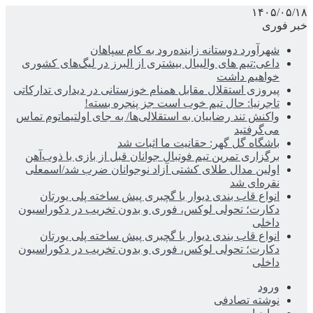
۱۴۰۵/۰۵/۱۸
خبر فوری
شهرآورد دوستانه زاینده‌رود به کام سپاهان
داعی:تیم های والیبال بیشتری از البرز در لیگ‌های کشوری
خواهیم داشت
پیروزی استقلال مقابل همنام خوزستانی در دیداری تدارکاتی
تاجرنیا: حال تیم خوب است جز پنجره بسته!
واکنش تند رضاییان به استقلالی‌ها/ به جای اولتیماتوم تماس
می‌گرفتید
باشگاه گل گهر: حقانیت ما اثبات شد
برگزاری تمرین تیم فوتبال جوانان قبل از بازی با ذوب‌آهن
اولین مدال طلای کشتی آزاد نوجوانان ضرب شد/اسمعلی
نقره‌ای شد
انواع قاب بندی دیوار با گچبری پیش ساخته پلی یورتان
دکارت؛ تحولی لوکس، فوری و بدون تخریب در دکوراسیون
داخلی
انواع قاب بندی دیوار با گچبری پیش ساخته پلی یورتان
دکارت؛ تحولی لوکس، فوری و بدون تخریب در دکوراسیون
داخلی
ورود
نوشته تصادفی