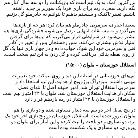
بزرگترین کمک به یک تیم است که بازیکنانت را دو سه سال کنار هم
نگه دارید. سعی داریم برای بازی فردا یک سورپرایز جدید داشته
باشیم. تغییر تاکتیک و سیستم بدهیم تا بتوانیم به چادرملو گل بزنیم.
سعید اخباری، سرمربی چادرملو هم بیان کرد: هر چه از بازی‌ها
می‌گذرد و به مسابقات انتهایی نزدیک می‌شویم فشردگی بازی‌ها هم
بیشتر می‌شود. در شرایطی قرار می‌گیریم که تیم‌ها برای گرفتن
امتیاز تلاش بیشتری می‌کنند. مس رفسنجان پس از تغییر در کادر
فنی و سرمربی خود این شوک جواب داده و در چهار بازی تنها یک گل
از روی نقطه پنالتی دریافت کرده و گل زدن به این تیم سخت است.
استقلال خوزستان – ملوان (۱۵:۰۰)
آبی‌های خوزستانی در آستانه این دیدار روی نیمکت خود تغییرات
مهمی داشتند. میودراگ بوژوویچ از هدایت این تیم استعفا داد و
سرمربی استقلال تهران شد. امیر خلیفه اصل تا انتهای فصل
سکان‌دار هدایت استقلال خوزستان شد. ملوان با ۲۴ امتیاز نهم است
و استقلال خوزستان با ۲۳ امتیاز در رده یازدهم قرار دارد.
در پنج تقابل آخر دو تیم سه دیدار مساوی شده و دو بازی را هم
ملوان پیروز شده است. استقلال خوزستان در پنج بازی آخر خود یک
برد، دو تساوی و دو باخت را ثبت کرده و این آمار برای ملوان دو
پیروزی، دو مساوی و یک شکست بوده است.