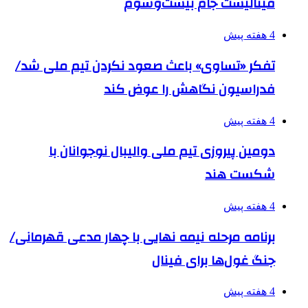
فینالیست جام بیست‌وسوم
4 هفته پیش
تفکر «تساوی» باعث صعود نکردن تیم ملی شد/
فدراسیون نگاهش را عوض کند
4 هفته پیش
دومین پیروزی تیم ملی والیبال نوجوانان با
شکست هند
4 هفته پیش
برنامه مرحله نیمه نهایی با چهار مدعی قهرمانی/
جنگ غول‌ها برای فینال
4 هفته پیش