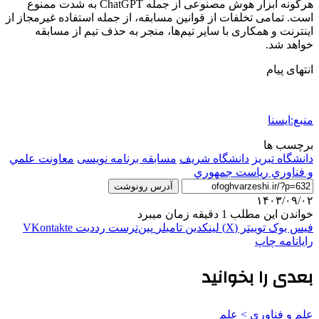
هرگونه ابزار هوش مصنوعی از جمله ChatGPT به شدت ممنوع
است. تمامی تخلفات از قوانین مسابقه، از جمله استفاده غیرمجاز از
اینترنت و همکاری با سایر تیم‌ها، منجر به حذف تیم از مسابقه
خواهد شد.
انتهای پیام
منبع:ایسنا
برچسب ها
دانشگاه تبريز
دانشگاه شريف
مسابقه برنامه نویسی
معاونت علمي
و فناوري رياست جمهوري
آدرس رونوشت
۱۴۰۳/۰۹/۰۲
خواندن این مطلب 1 دقیقه زمان میبرد
فیس بوک
توییتر (X)
لینکدین
‫تامبلر
‫پین‌ترست
‫رددیت
‫VKontakte
رایانامه
چاپ
بعدی را بخوانید
علم و فناوری‌ > علم