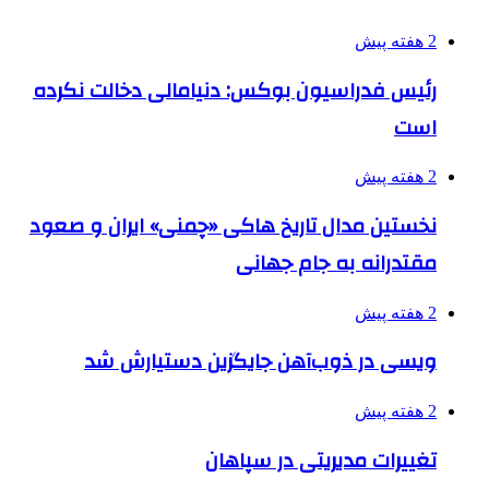
2 هفته پیش
رئیس فدراسیون بوکس: دنیامالی دخالت نکرده
است
2 هفته پیش
نخستین مدال تاریخ هاکی «چمنی» ایران و صعود
مقتدرانه به جام جهانی
2 هفته پیش
ویسی در ذوب‌آهن جایگزین دستیارش شد
2 هفته پیش
تغییرات مدیریتی در سپاهان