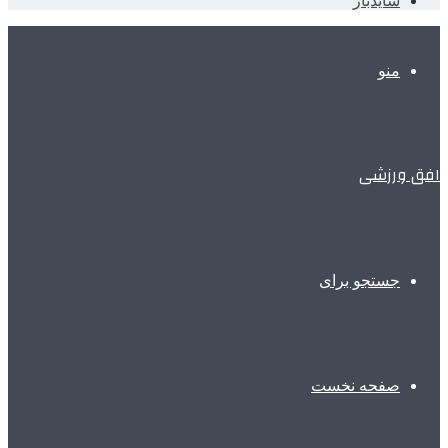
سایدبار
منو
افق ورزشی
جستجو برای
صفحه نخست