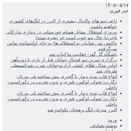
۱۴۰۵/۰۵/۱۷
خبر فوری
داعی:تیم های والیبال بیشتری از البرز در لیگ‌های کشوری
خواهیم داشت
پیروزی استقلال مقابل همنام خوزستانی در دیداری تدارکاتی
تاجرنیا: حال تیم خوب است جز پنجره بسته!
واکنش تند رضاییان به استقلالی‌ها/ به جای اولتیماتوم تماس
می‌گرفتید
باشگاه گل گهر: حقانیت ما اثبات شد
برگزاری تمرین تیم فوتبال جوانان قبل از بازی با ذوب‌آهن
اولین مدال طلای کشتی آزاد نوجوانان ضرب شد/اسمعلی
نقره‌ای شد
انواع قاب بندی دیوار با گچبری پیش ساخته پلی یورتان
دکارت؛ تحولی لوکس، فوری و بدون تخریب در دکوراسیون
داخلی
انواع قاب بندی دیوار با گچبری پیش ساخته پلی یورتان
دکارت؛ تحولی لوکس، فوری و بدون تخریب در دکوراسیون
داخلی
البرز میزبان لیگ پرهیجان تکواندو شد
ورود
نوشته تصادفی