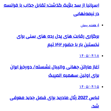
اسپانیا از سد بلژیک گذشت؛ تقابل جذاب با فرانسه
در نیمه‌نهایی
4 هفته پیش
برگزاری رقابت های پدل رده های سنی برای
نخستین بار با حضور ۴۲ تیم
۱۴۰۵/۰۴/۱۸
آغاز ماراتن جهانی والیبال نشسته/ دورخیز ایران
برای اولین سهمیه المپیک
۱۴۰۵/۰۴/۱۵
لباس 2027 رئال مادرید برای فصل جدید معرفی
شد.