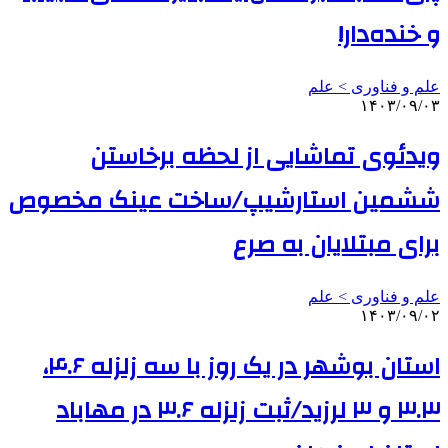
و خنده‌دار!
علم و فناوری‌ > علم
۱۴۰۳/۰۹/۰۳
ویدئوی تماشایی از لحظه برخاستن
ششمین استارشیپ/ساخت عینک مخصوص
برای مبتلایان به صرع
علم و فناوری‌ > علم
۱۴۰۳/۰۹/۰۲
استان بوشهر در یک روز با سه زلزله ۴.۶،
۳.۳ و ۳ لرزید/ثبت زلزله ۳.۶ در مهاباد