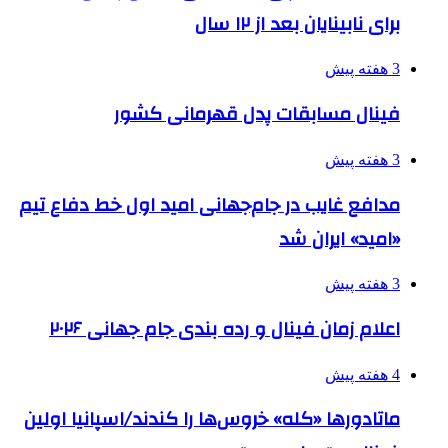
برای نابینایان بعد از ۱۲ سال
3 هفته پیش
فینال مسابقات پدل قهرمانی کشور
3 هفته پیش
مدافع غایب در جام‌جهانی امید اول خط دفاع تیم
«امید» ایران شد
3 هفته پیش
اعلام زمان فینال و رده بندی جام جهانی ۲۰۲۶
4 هفته پیش
ماتادورها «کله» خروس‌ها را کندند/اسپانیا اولین