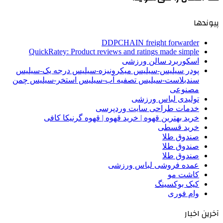
پیوندها
DDPCHAIN freight forwarder
QuickRatey: Product reviews and ratings made simple
اسکوربرد سالن ورزشی
پودر سیلیس-سیلیس میکرونیزه-سیلیس درجه یک-سیلیس
سندبلاست-سیلیس تصفیه آب-سیلیس استخر-سیلیس چمن
مصنوعی
تولیدی لباس ورزشی
خدمات طراحی سایت وردپرسی
خرید بهترین قهوه | خرید قهوه | قهوه گرنیکا کافی
خرید قسطی
صندوق طلا
صندوق طلا
صندوق طلا
عمده فروشی لباس ورزشی
کاشت مو
کیک بوکسینگ
وام فوری
آخرین اخبار