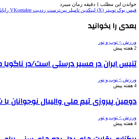
خواندن این مطلب 1 دقیقه زمان میبرد
فیس بوک
توییتر (X)
لینکدین
‫تامبلر
‫پین‌ترست
‫رددیت
‫VKontakte
رایان
بعدی را بخوانید
ورزش > توپ و تور
2 هفته پیش
تنیس ایران در مسیر درستی است/در ناگویا 
ورزش > توپ و تور
4 هفته پیش
دومین پیروزی تیم ملی والیبال نوجوانان ب
ورزش > توپ و تور
4 هفته پیش