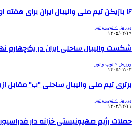
۱۶ بازیکن تیم ملی والیبال ایران برای هفته اول مشخص شدند
ورزش > توپ و تور
۱۴۰۵/۰۲/۱۹
شکست والیبال ساحلی ایران در یک‌چهارم نها
ورزش > توپ و تور
۱۴۰۵/۰۲/۰۳
برتری تیم ملی والیبال ساحلی "ب" مقابل از
ورزش > توپ و تور
۱۴۰۳/۱۲/۱۱
حملات رژیم صهیونیستی خزانه دار فدراسیون و