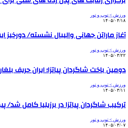
برگزاری رقابت های پدل رده های سنی برای نخستین
ورزش > توپ و تور
۱۴۰۵/۰۴/۱۸
آغاز ماراتن جهانی والیبال نشسته/ دورخیز ای
ورزش > توپ و تور
۱۴۰۵/۰۳/۲۲
دومین باخت شاگردان پیاتزا؛ ایران حریف بلغا
ورزش > توپ و تور
۱۴۰۵/۰۳/۱۱
ترکیب شاگردان پیاتزا در برزیلیا کامل شد/ پیگیری ارد
ورزش > توپ و تور
۱۴۰۵/۰۳/۰۷