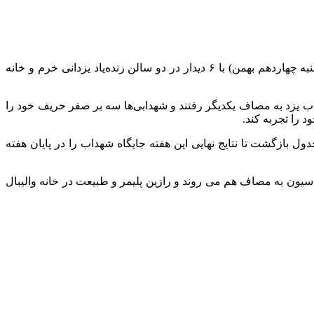
افق ورزشی : هفته چهاردهم مرحله مقدماتی و نخست دور برگشت مسابقات والیبال قهرمانی باشگاه‌های برتر مردان ایران امروز (سه‌شنبه چهاردهم بهمن) با ۶ دیدار در دو سالن زنده‌یاد یزدانی خرم و خانه
یم‌های استقلال گنبد و شهداب یزد به مصاف یکدیگر رفتند و شهدابی‌ها سه بر صفر حریف خود را
اب یزد نیز با کسب این برد که یازدهمین پیروزی این تیم در این فصل است با ۳۴ امتیاز به صدر جدول بازگشت تا نتایج نهایی این هفته جایگاه شهداب را در پایان هفته
 فدراسیون به مصاف هم می روند و رازین پلیمر و طبیعت در خانه والیبال