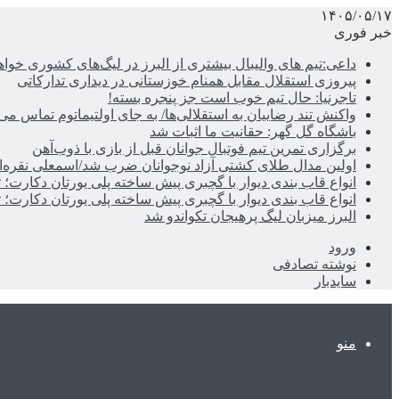
۱۴۰۵/۰۵/۱۷
خبر فوری
داعی:تیم های والیبال بیشتری از البرز در لیگ‌های کشوری خوا
پیروزی استقلال مقابل همنام خوزستانی در دیداری تدارکاتی
تاجرنیا: حال تیم خوب است جز پنجره بسته!
واکنش تند رضاییان به استقلالی‌ها/ به جای اولتیماتوم تماس می‌
باشگاه گل گهر: حقانیت ما اثبات شد
برگزاری تمرین تیم فوتبال جوانان قبل از بازی با ذوب‌آهن
اولین مدال طلای کشتی آزاد نوجوانان ضرب شد/اسمعلی نقره‌
انواع قاب بندی دیوار با گچبری پیش ساخته پلی یورتان دکارت
انواع قاب بندی دیوار با گچبری پیش ساخته پلی یورتان دکارت
البرز میزبان لیگ پرهیجان تکواندو شد
ورود
نوشته تصادفی
سایدبار
منو