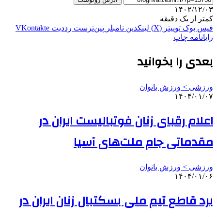
۱۴۰۲/۱۲/۰۳
کمتر از یک دقیقه
فیس بوک
توییتر (X)
لینکدین
‫تامبلر
‫پین‌ترست
‫رددیت
‫VKontakte
رایانامه
چاپ
بعدی را بخوانید
ورزشی > ورزش بانوان
۱۴۰۴/۰۱/۰۷
اعلام رقبای زنان فوتبالیست ایران در
مقدماتی جام ملت‌های آسیا
ورزشی > ورزش بانوان
۱۴۰۴/۰۱/۰۶
برد قاطع تیم ملی بسکتبال زنان ایران در