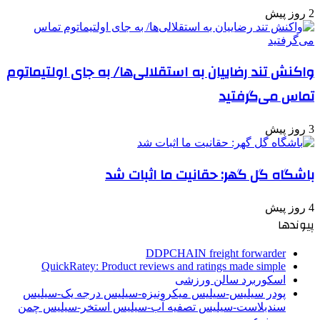
2 روز پیش
واکنش تند رضاییان به استقلالی‌ها/ به جای اولتیماتوم
تماس می‌گرفتید
3 روز پیش
باشگاه گل گهر: حقانیت ما اثبات شد
4 روز پیش
پیوندها
DDPCHAIN freight forwarder
QuickRatey: Product reviews and ratings made simple
اسکوربرد سالن ورزشی
پودر سیلیس-سیلیس میکرونیزه-سیلیس درجه یک-سیلیس
سندبلاست-سیلیس تصفیه آب-سیلیس استخر-سیلیس چمن