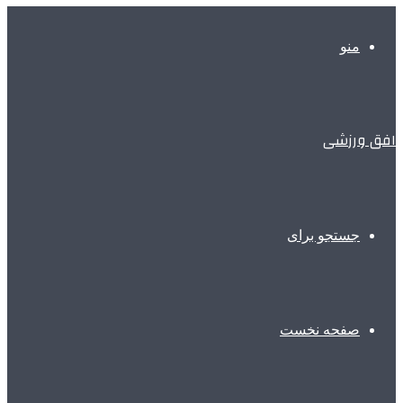
منو
افق ورزشی
جستجو برای
صفحه نخست