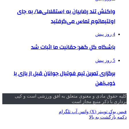
واکنش تند رضاییان به استقلالی‌ها/ به جای
اولتیماتوم تماس می‌گرفتید
4 روز پیش
باشگاه گل گهر: حقانیت ما اثبات شد
5 روز پیش
برگزاری تمرین تیم فوتبال جوانان قبل از بازی با
ذوب‌آهن
کلیه حقوق مادی و معنوی متعلق به افق ورزشی است و کپی
برداری با ذکر منبع مجاز است
فیس بوک
توییتر (X)
واتس آپ
تلگرام
دکمه بازگشت به بالا