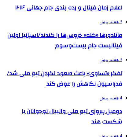
اعلام زمان فینال و رده بندی جام جهانی ۲۰۲۶
3 هفته پیش
ماتادورها «کله» خروس‌ها را کندند/اسپانیا اولین
فینالیست جام بیست‌وسوم
3 هفته پیش
تفکر «تساوی» باعث صعود نکردن تیم ملی شد/
فدراسیون نگاهش را عوض کند
4 هفته پیش
دومین پیروزی تیم ملی والیبال نوجوانان با
شکست هند
4 هفته پیش