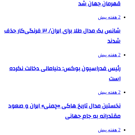
قهرمان جهان شد
2 هفته پیش
شانس یک مدال طلا برای ایران/ ۳ فرنگی‌کار حذف
شدند
2 هفته پیش
رئیس فدراسیون بوکس: دنیامالی دخالت نکرده
است
2 هفته پیش
نخستین مدال تاریخ هاکی «چمنی» ایران و صعود
مقتدرانه به جام جهانی
2 هفته پیش