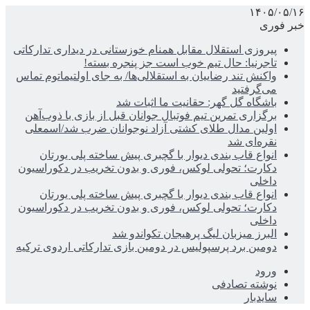
۱۴۰۵/۰۵/۱۶
خبر فوری
پیروزی استقلال مقابل همنام خوزستانی در دیداری تدارکاتی
تاجرنیا: حال تیم خوب است جز پنجره بسته!
واکنش تند رضاییان به استقلالی‌ها/ به جای اولتیماتوم تماس
می‌گرفتید
باشگاه گل گهر: حقانیت ما اثبات شد
برگزاری تمرین تیم فوتبال جوانان قبل از بازی با ذوب‌آهن
اولین مدال طلای کشتی آزاد نوجوانان ضرب شد/اسمعلی
نقره‌ای شد
انواع قاب بندی دیوار با گچبری پیش ساخته پلی یورتان
دکارت؛ تحولی لوکس، فوری و بدون تخریب در دکوراسیون
داخلی
انواع قاب بندی دیوار با گچبری پیش ساخته پلی یورتان
دکارت؛ تحولی لوکس، فوری و بدون تخریب در دکوراسیون
داخلی
البرز میزبان لیگ پرهیجان تکواندو شد
دومین برد پرسپولیس در دومین بازی تدارکاتی اردوی ترکیه
ورود
نوشته تصادفی
سایدبار