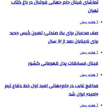
تماشای فینال جام جهانی فوتبال در باغ کتاب
تهران
3 هفته پیش
صف مدعیان برای یک صندلی؛ تعیین رئیس جدید
برای نابینایان بعد از ۱۲ سال
3 هفته پیش
فینال مسابقات پدل قهرمانی کشور
3 هفته پیش
مدافع غایب در جام‌جهانی امید اول خط دفاع تیم
«امید» ایران شد
3 هفته پیش