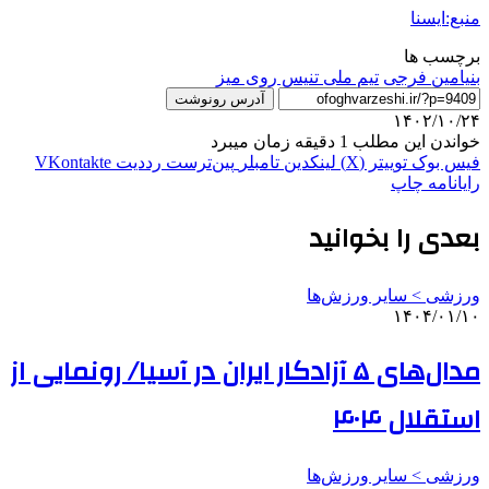
منبع:ایسنا
برچسب ها
بنیامین فرجی
تیم ملی تنیس روی میز
آدرس رونوشت
۱۴۰۲/۱۰/۲۴
خواندن این مطلب 1 دقیقه زمان میبرد
فیس بوک
توییتر (X)
لینکدین
‫تامبلر
‫پین‌ترست
‫رددیت
‫VKontakte
رایانامه
چاپ
بعدی را بخوانید
ورزشی > سایر ورزش‌ها
۱۴۰۴/۰۱/۱۰
مدال‌های ۵ آزادکار ایران در آسیا/ رونمایی از
استقلال ۴۰۴
ورزشی > سایر ورزش‌ها