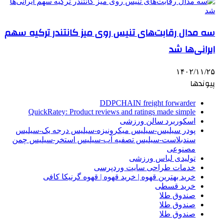
سه مدال رقابت‌های تنیس روی میز کانتندر ترکیه سهم
ایرانی‌ها شد
۱۴۰۲/۱۱/۲۵
پیوندها
DDPCHAIN freight forwarder
QuickRatey: Product reviews and ratings made simple
اسکوربرد سالن ورزشی
پودر سیلیس-سیلیس میکرونیزه-سیلیس درجه یک-سیلیس
سندبلاست-سیلیس تصفیه آب-سیلیس استخر-سیلیس چمن
مصنوعی
تولیدی لباس ورزشی
خدمات طراحی سایت وردپرسی
خرید بهترین قهوه | خرید قهوه | قهوه گرنیکا کافی
خرید قسطی
صندوق طلا
صندوق طلا
صندوق طلا