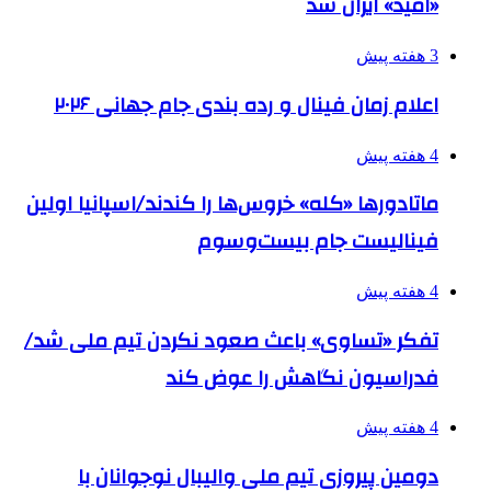
«امید» ایران شد
3 هفته پیش
اعلام زمان فینال و رده بندی جام جهانی ۲۰۲۶
4 هفته پیش
ماتادورها «کله» خروس‌ها را کندند/اسپانیا اولین
فینالیست جام بیست‌وسوم
4 هفته پیش
تفکر «تساوی» باعث صعود نکردن تیم ملی شد/
فدراسیون نگاهش را عوض کند
4 هفته پیش
دومین پیروزی تیم ملی والیبال نوجوانان با