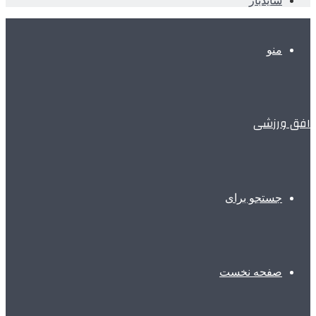
سایدبار
منو
افق ورزشی
جستجو برای
صفحه نخست