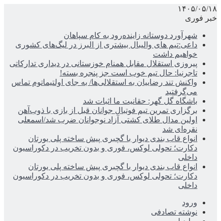
۱۴۰۵/۰۵/۱۸
خبر فوری
شهرآورد دوستانه زاینده‌رود به کام سپاهان
داعی:تیم های والیبال بیشتری از البرز در لیگ‌های کشوری
خواهیم داشت
پیروزی استقلال مقابل همنام خوزستانی در دیداری تدارکاتی
تاجرنیا: حال تیم خوب است جز پنجره بسته!
واکنش تند رضاییان به استقلالی‌ها/ به جای اولتیماتوم تماس
می‌گرفتید
باشگاه گل گهر: حقانیت ما اثبات شد
برگزاری تمرین تیم فوتبال جوانان قبل از بازی با ذوب‌آهن
اولین مدال طلای کشتی آزاد نوجوانان ضرب شد/اسمعلی
نقره‌ای شد
انواع قاب بندی دیوار با گچبری پیش ساخته پلی یورتان
دکارت؛ تحولی لوکس، فوری و بدون تخریب در دکوراسیون
داخلی
انواع قاب بندی دیوار با گچبری پیش ساخته پلی یورتان
دکارت؛ تحولی لوکس، فوری و بدون تخریب در دکوراسیون
داخلی
ورود
نوشته تصادفی