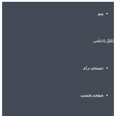
منو
افق ورزشی
جستجو برای
صفحه نخست