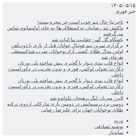
۱۴۰۵/۰۵/۱۵
خبر فوری
تاجرنیا: حال تیم خوب است جز پنجره بسته!
واکنش تند رضاییان به استقلالی‌ها/ به جای اولتیماتوم تماس
می‌گرفتید
باشگاه گل گهر: حقانیت ما اثبات شد
برگزاری تمرین تیم فوتبال جوانان قبل از بازی با ذوب‌آهن
اولین مدال طلای کشتی آزاد نوجوانان ضرب شد/اسمعلی
نقره‌ای شد
انواع قاب بندی دیوار با گچبری پیش ساخته پلی یورتان
دکارت؛ تحولی لوکس، فوری و بدون تخریب در دکوراسیون
داخلی
انواع قاب بندی دیوار با گچبری پیش ساخته پلی یورتان
دکارت؛ تحولی لوکس، فوری و بدون تخریب در دکوراسیون
داخلی
البرز میزبان لیگ پرهیجان تکواندو شد
دومین برد پرسپولیس در دومین بازی تدارکاتی اردوی ترکیه
طلای نوجوانان جهان برای علیرضا رضایی
ورود
نوشته تصادفی
سایدبار