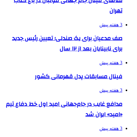
تماشای فینال جام جهانی فوتبال در باغ کتاب
تهران
3 هفته پیش
صف مدعیان برای یک صندلی؛ تعیین رئیس جدید
برای نابینایان بعد از ۱۲ سال
3 هفته پیش
فینال مسابقات پدل قهرمانی کشور
3 هفته پیش
مدافع غایب در جام‌جهانی امید اول خط دفاع تیم
«امید» ایران شد
3 هفته پیش