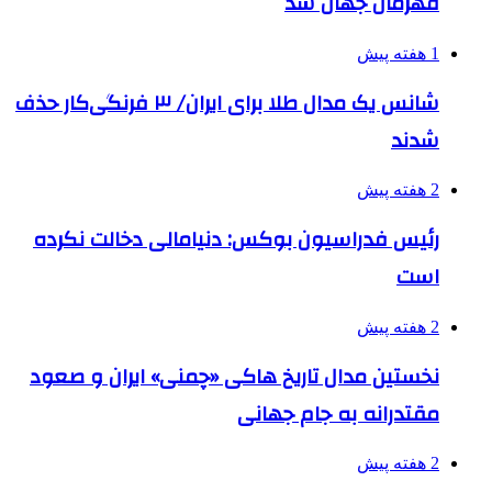
قهرمان جهان شد
1 هفته پیش
شانس یک مدال طلا برای ایران/ ۳ فرنگی‌کار حذف
شدند
2 هفته پیش
رئیس فدراسیون بوکس: دنیامالی دخالت نکرده
است
2 هفته پیش
نخستین مدال تاریخ هاکی «چمنی» ایران و صعود
مقتدرانه به جام جهانی
2 هفته پیش