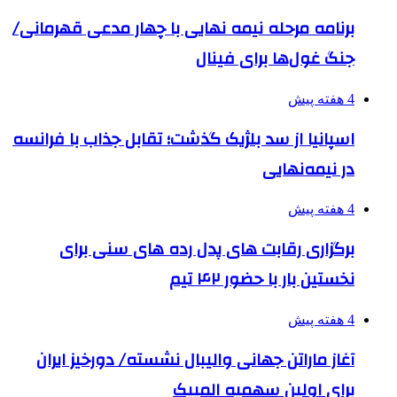
برنامه مرحله نیمه نهایی با چهار مدعی قهرمانی/
جنگ غول‌ها برای فینال
4 هفته پیش
اسپانیا از سد بلژیک گذشت؛ تقابل جذاب با فرانسه
در نیمه‌نهایی
4 هفته پیش
برگزاری رقابت های پدل رده های سنی برای
نخستین بار با حضور ۴۲ تیم
4 هفته پیش
آغاز ماراتن جهانی والیبال نشسته/ دورخیز ایران
برای اولین سهمیه المپیک