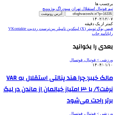
برچسب ها
تيم فوتبال استقلال تهران
میودراگ بوژوویچ
آدرس رونوشت
۱۴۰۲/۱۲/۰۷
کمتر از یک دقیقه
فیس بوک
توییتر (X)
لینکدین
‫تامبلر
‫پین‌ترست
‫رددیت
‫VKontakte
رایانامه
چاپ
بعدی را بخوانید
ورزشی > فوتبال، فوتسال
۱۴۰۴/۰۱/۱۰
مالک خیبر: چرا هند پنالتی استقلال به VAR
نرفت؟/ با ۳۰ امتیاز خیالمان از ماندن در لیگ
برتر راحت می‌شود
ورزشی > فوتبال، فوتسال