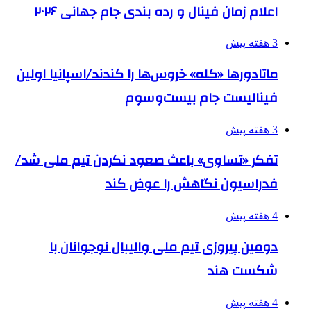
اعلام زمان فینال و رده بندی جام جهانی ۲۰۲۶
3 هفته پیش
ماتادورها «کله» خروس‌ها را کندند/اسپانیا اولین
فینالیست جام بیست‌وسوم
3 هفته پیش
تفکر «تساوی» باعث صعود نکردن تیم ملی شد/
فدراسیون نگاهش را عوض کند
4 هفته پیش
دومین پیروزی تیم ملی والیبال نوجوانان با
شکست هند
4 هفته پیش