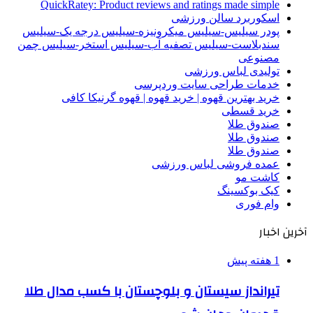
QuickRatey: Product reviews and ratings made simple
اسکوربرد سالن ورزشی
پودر سیلیس-سیلیس میکرونیزه-سیلیس درجه یک-سیلیس
سندبلاست-سیلیس تصفیه آب-سیلیس استخر-سیلیس چمن
مصنوعی
تولیدی لباس ورزشی
خدمات طراحی سایت وردپرسی
خرید بهترین قهوه | خرید قهوه | قهوه گرنیکا کافی
خرید قسطی
صندوق طلا
صندوق طلا
صندوق طلا
عمده فروشی لباس ورزشی
کاشت مو
کیک بوکسینگ
وام فوری
آخرین اخبار
1 هفته پیش
تیرانداز سیستان و بلوچستان با کسب مدال طلا