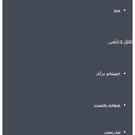
منو
افق ورزشی
جستجو برای
صفحه نخست
تندرستی