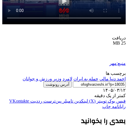
دریافت
25 MB
منبع:مهر
برچسب ها
احمد دنیا مالی
حمله به ایران
لامرد
وزیر ورزش و جوانان
آدرس رونوشت
۱۴۰۵/۰۳/۱۲
کمتر از یک دقیقه
فیس بوک
توییتر (X)
لینکدین
‫تامبلر
‫پین‌ترست
‫رددیت
‫VKontakte
رایانامه
چاپ
بعدی را بخوانید