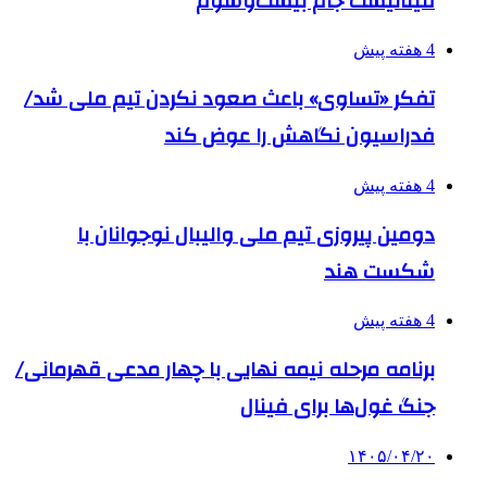
فینالیست جام بیست‌وسوم
4 هفته پیش
تفکر «تساوی» باعث صعود نکردن تیم ملی شد/
فدراسیون نگاهش را عوض کند
4 هفته پیش
دومین پیروزی تیم ملی والیبال نوجوانان با
شکست هند
4 هفته پیش
برنامه مرحله نیمه نهایی با چهار مدعی قهرمانی/
جنگ غول‌ها برای فینال
۱۴۰۵/۰۴/۲۰