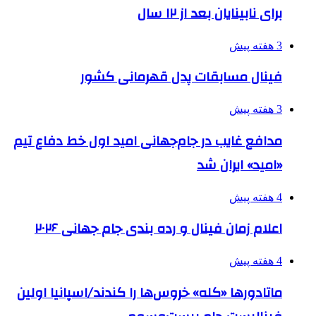
برای نابینایان بعد از ۱۲ سال
3 هفته پیش
فینال مسابقات پدل قهرمانی کشور
3 هفته پیش
مدافع غایب در جام‌جهانی امید اول خط دفاع تیم
«امید» ایران شد
4 هفته پیش
اعلام زمان فینال و رده بندی جام جهانی ۲۰۲۶
4 هفته پیش
ماتادورها «کله» خروس‌ها را کندند/اسپانیا اولین