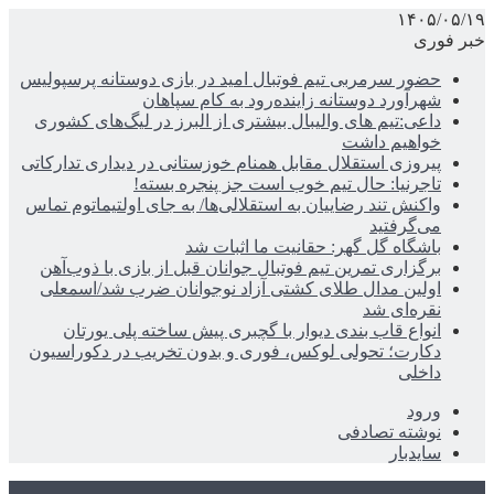
۱۴۰۵/۰۵/۱۹
خبر فوری
حضور سرمربی تیم فوتبال امید در بازی دوستانه پرسپولیس
شهرآورد دوستانه زاینده‌رود به کام سپاهان
داعی:تیم های والیبال بیشتری از البرز در لیگ‌های کشوری
خواهیم داشت
پیروزی استقلال مقابل همنام خوزستانی در دیداری تدارکاتی
تاجرنیا: حال تیم خوب است جز پنجره بسته!
واکنش تند رضاییان به استقلالی‌ها/ به جای اولتیماتوم تماس
می‌گرفتید
باشگاه گل گهر: حقانیت ما اثبات شد
برگزاری تمرین تیم فوتبال جوانان قبل از بازی با ذوب‌آهن
اولین مدال طلای کشتی آزاد نوجوانان ضرب شد/اسمعلی
نقره‌ای شد
انواع قاب بندی دیوار با گچبری پیش ساخته پلی یورتان
دکارت؛ تحولی لوکس، فوری و بدون تخریب در دکوراسیون
داخلی
ورود
نوشته تصادفی
سایدبار