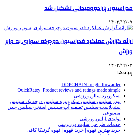
فدراسیون پارادوومیدانی تشکیل شد
۱۴۰۳/۱۲/۰۷
ارائه گزارش عملکرد فدراسیون دوچرخه سواری به وزیر
ورزش
۱۴۰۳/۱۲/۰۳
پیوندها
DDPCHAIN freight forwarder
QuickRatey: Product reviews and ratings made simple
اسکوربرد سالن ورزشی
پودر سیلیس-سیلیس میکرونیزه-سیلیس درجه یک-سیلیس
سندبلاست-سیلیس تصفیه آب-سیلیس استخر-سیلیس چمن
مصنوعی
تولیدی لباس ورزشی
خدمات طراحی سایت وردپرسی
خرید بهترین قهوه | خرید قهوه | قهوه گرنیکا کافی