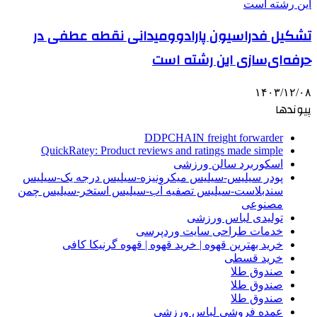
تشکیل فدراسیون پارادوومیدانی نقطه عطفی در
حرفه‌ای‌سازی این رشته است
۱۴۰۳/۱۲/۰۸
پیوندها
DDPCHAIN freight forwarder
QuickRatey: Product reviews and ratings made simple
اسکوربرد سالن ورزشی
پودر سیلیس-سیلیس میکرونیزه-سیلیس درجه یک-سیلیس
سندبلاست-سیلیس تصفیه آب-سیلیس استخر-سیلیس چمن
مصنوعی
تولیدی لباس ورزشی
خدمات طراحی سایت وردپرسی
خرید بهترین قهوه | خرید قهوه | قهوه گرنیکا کافی
خرید قسطی
صندوق طلا
صندوق طلا
صندوق طلا
عمده فروشی لباس ورزشی