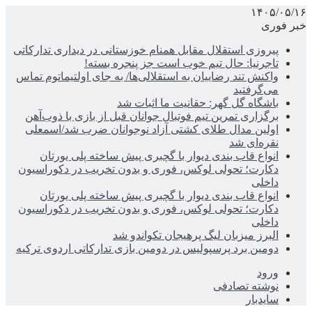
۱۴۰۵/۰۵/۱۶
خبر فوری
پیروزی استقلال مقابل همنام خوزستانی در دیداری تدارکاتی
تاجرنیا: حال تیم خوب است جز پنجره بسته!
واکنش تند رضاییان به استقلالی‌ها/ به جای اولتیماتوم تماس
می‌گرفتید
باشگاه گل گهر: حقانیت ما اثبات شد
برگزاری تمرین تیم فوتبال جوانان قبل از بازی با ذوب‌آهن
اولین مدال طلای کشتی آزاد نوجوانان ضرب شد/اسمعلی
نقره‌ای شد
انواع قاب بندی دیوار با گچبری پیش ساخته پلی یورتان
دکارت؛ تحولی لوکس، فوری و بدون تخریب در دکوراسیون
داخلی
انواع قاب بندی دیوار با گچبری پیش ساخته پلی یورتان
دکارت؛ تحولی لوکس، فوری و بدون تخریب در دکوراسیون
داخلی
البرز میزبان لیگ پرهیجان تکواندو شد
دومین برد پرسپولیس در دومین بازی تدارکاتی اردوی ترکیه
ورود
نوشته تصادفی
سایدبار