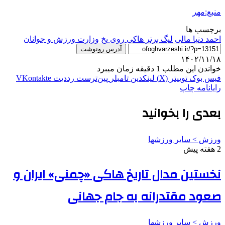
منبع:مهر
برچسب ها
احمد دنیا مالی
لیگ برتر هاکی روی یخ
وزارت ورزش و جوانان
آدرس رونوشت
۱۴۰۲/۱۱/۱۸
خواندن این مطلب 1 دقیقه زمان میبرد
فیس بوک
توییتر (X)
لینکدین
‫تامبلر
‫پین‌ترست
‫رددیت
‫VKontakte
رایانامه
چاپ
بعدی را بخوانید
ورزش > سایر ورزشها
2 هفته پیش
نخستین مدال تاریخ هاکی «چمنی» ایران و
صعود مقتدرانه به جام جهانی
ورزش > سایر ورزشها