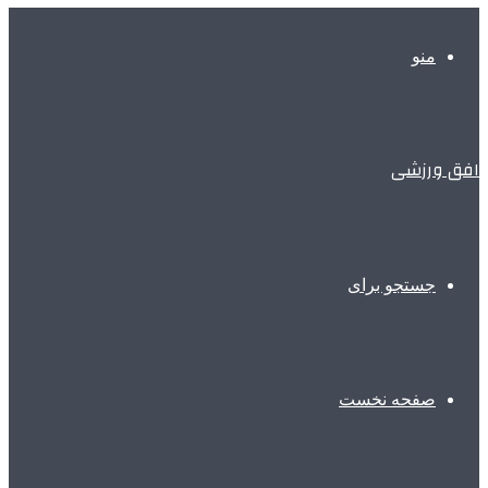
منو
افق ورزشی
جستجو برای
صفحه نخست