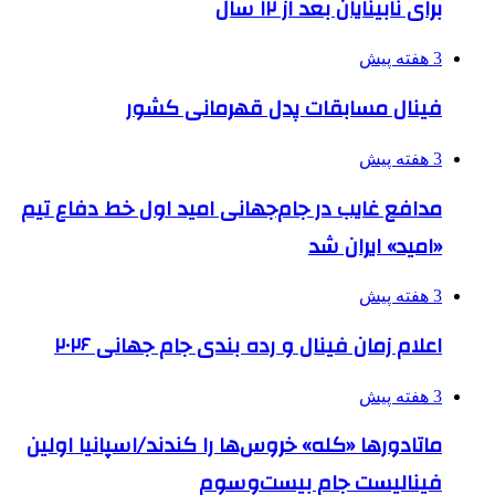
برای نابینایان بعد از ۱۲ سال
3 هفته پیش
فینال مسابقات پدل قهرمانی کشور
3 هفته پیش
مدافع غایب در جام‌جهانی امید اول خط دفاع تیم
«امید» ایران شد
3 هفته پیش
اعلام زمان فینال و رده بندی جام جهانی ۲۰۲۶
3 هفته پیش
ماتادورها «کله» خروس‌ها را کندند/اسپانیا اولین
فینالیست جام بیست‌وسوم