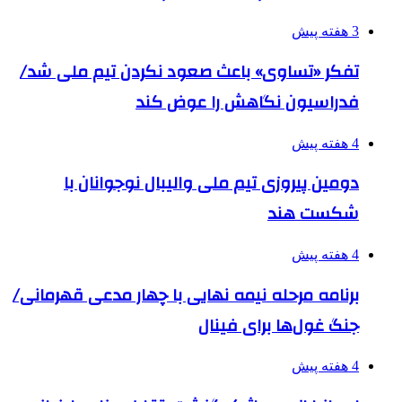
3 هفته پیش
تفکر «تساوی» باعث صعود نکردن تیم ملی شد/
فدراسیون نگاهش را عوض کند
4 هفته پیش
دومین پیروزی تیم ملی والیبال نوجوانان با
شکست هند
4 هفته پیش
برنامه مرحله نیمه نهایی با چهار مدعی قهرمانی/
جنگ غول‌ها برای فینال
4 هفته پیش